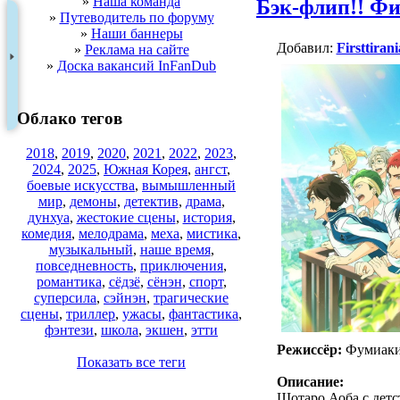
»
Наша команда
Бэк-флип!! Ф
»
Путеводитель по форуму
»
Наши баннеры
Добавил:
Firsttirani
»
Реклама на сайте
»
Доска вакансий InFanDub
Облако тегов
2018
,
2019
,
2020
,
2021
,
2022
,
2023
,
2024
,
2025
,
Южная Корея
,
ангст
,
боевые искусства
,
вымышленный
мир
,
демоны
,
детектив
,
драма
,
дунхуа
,
жестокие сцены
,
история
,
комедия
,
мелодрама
,
меха
,
мистика
,
музыкальный
,
наше время
,
повседневность
,
приключения
,
романтика
,
сёдзё
,
сёнэн
,
спорт
,
суперсила
,
сэйнэн
,
трагические
сцены
,
триллер
,
ужасы
,
фантастика
,
фэнтези
,
школа
,
экшен
,
этти
Режиссёр:
Фумиаки
Показать все теги
Описание:
Шотаро Аоба с детс