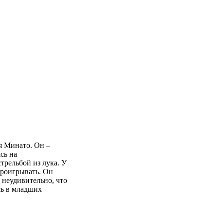
я Минато. Он –
сь на
трельбой из лука. У
проигрывать. Он
 неудивительно, что
сь в младших