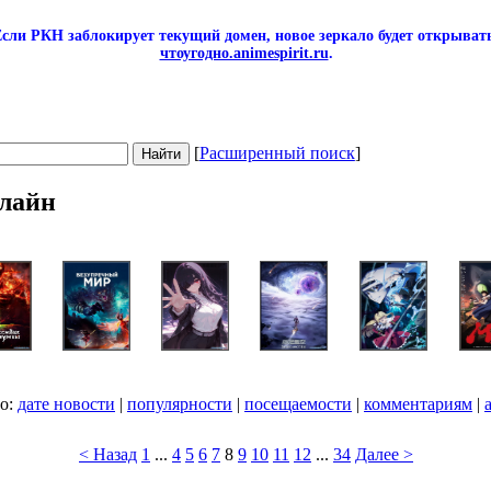
сли РКН заблокирует текущий домен, новое зеркало будет открывать
чтоугодно.animespirit.ru
.
[
Расширенный поиск
]
лайн
по:
дате новости
|
популярности
|
посещаемости
|
комментариям
|
< Назад
1
...
4
5
6
7
8
9
10
11
12
...
34
Далее >