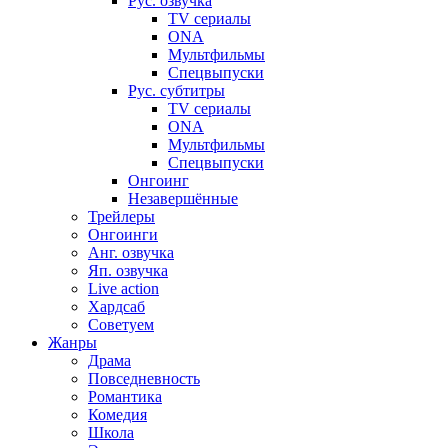
Рус. озвучка
TV сериалы
ONA
Мультфильмы
Спецвыпуски
Рус. субтитры
TV сериалы
ONA
Мультфильмы
Спецвыпуски
Онгоинг
Незавершённые
Трейлеры
Онгоинги
Анг. озвучка
Яп. озвучка
Live action
Хардсаб
Советуем
Жанры
Драма
Повседневность
Романтика
Комедия
Школа