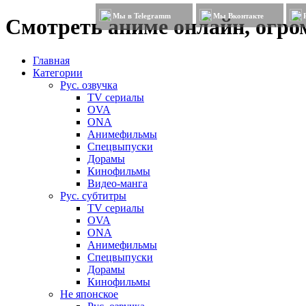
Мы в Telegramm
Мы Вконтакте
Смотреть аниме онлайн, огром
Главная
Категории
Рус. озвучка
TV сериалы
OVA
ONA
Анимефильмы
Спецвыпуски
Дорамы
Кинофильмы
Видео-манга
Рус. субтитры
TV сериалы
OVA
ONA
Анимефильмы
Спецвыпуски
Дорамы
Кинофильмы
Не японское