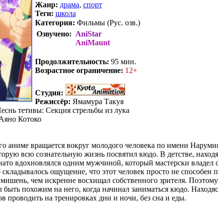
Жанр:
драма
,
спорт
Теги:
школа
Категория:
Фильмы (Рус. озв.)
Озвучено:
AniStar
AniMaunt
.
Продолжительность:
95 мин.
Возрастное ограничение:
12+
Студия:
Режиссёр:
Ямамура Такуя
еснь тетивы: Секция стрельбы из лука
Аяно Котоко
о аниме вращается вокруг молодого человека по имени Наруми
торую всю сознательную жизнь посвятил кюдо. В детстве, находя
ато вдохновлялся одним мужчиной, который мастерски владел с
 складывалось ощущение, что этот человек просто не способен 
 мишень, чем искренне восхищал собственного зрителя. Поэтому
л быть похожим на него, когда начинал заниматься кюдо. Находя
ов проводить на тренировках дни и ночи, без сна и еды.