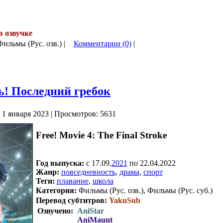
в озвучке
.
Фильмы (Рус. озв.) |
Комментарии (0)
|
! Последний гребок
 1 января 2023 | Просмотров: 5631
Free! Movie 4: The Final Stroke
Год выпуска:
c 17.09.
2021
по 22.04.2022
Жанр:
повседневность
,
драма
,
спорт
Теги:
плавание
,
школа
Категория:
Фильмы (Рус. озв.), Фильмы (Рус. суб.)
Перевод субтитров:
YakuSub
Озвучено:
AniStar
AniMaunt