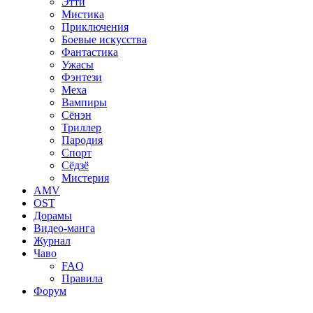
Этти
Мистика
Приключения
Боевые искусства
Фантастика
Ужасы
Фэнтези
Меха
Вампиры
Сёнэн
Триллер
Пародия
Спорт
Сёдзё
Мистерия
AMV
OST
Дорамы
Видео-манга
Журнал
Чаво
FAQ
Правила
Форум