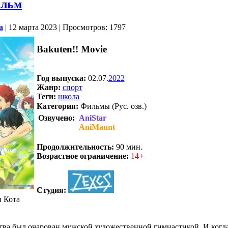
ильм
a
| 12 марта 2023 | Просмотров: 1797
Bakuten!! Movie
Год выпуска:
02.07.
2022
Жанр:
спорт
Теги:
школа
Категория:
Фильмы (Рус. озв.)
Озвучено:
AniStar
AniMaunt
.
Продолжительность:
90 мин.
Возрастное ограничение:
14+
Студия:
 Кота
тва был очарован мужской художественной гимнастикой. И когд