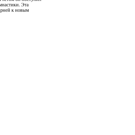
мнастики. Эта
арней к новым