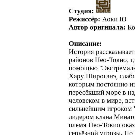
Студия:
Режиссёр:
Аоки Ю
Автор оригинала:
Ко
Описание:
История рассказывает
районов Нео-Токио, г
помощью "Экстремаль
Хару Широганэ, cлабо
которым постоянно из
пересёкший море в на
человеком в мире, вс
сильнейшим игроком "
лидером клана Минато
племя Нео-Токио оказ
серьёзной угрозы. По