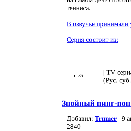
на самом деле способ
тенниса.
В озвучке принимали 
Серия состоит из:
| TV сери
85
(Рус. суб.
Знойный пинг-пон
Добавил:
Trumer
| 9 
2840