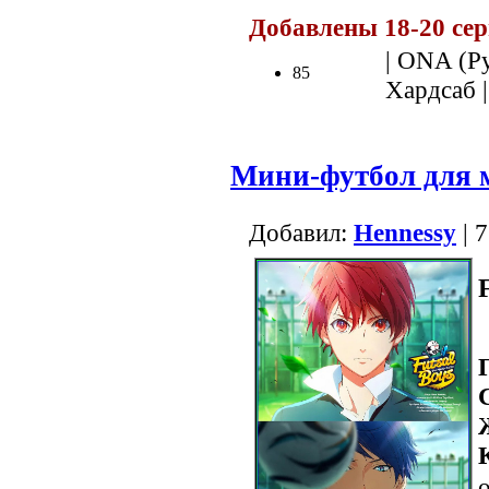
Добавлены 18-20 се
| ONA (Ру
85
Хардсаб 
Мини-футбол для 
Добавил:
Hennessy
| 
F
о