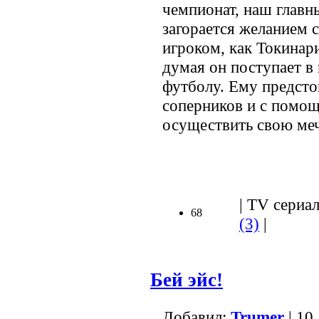
чемпионат, наш главн
загорается желанием 
игроком, как Токинари
думая он поступает в
футболу. Ему предсто
соперников и с помо
осуществить свою ме
.
| TV сериал
68
(3)
|
Бей эйс!
Добавил:
Trumer
| 10