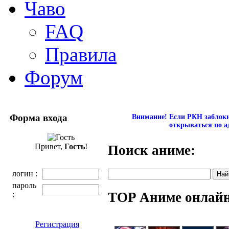
Чаво
FAQ
Правила
Форум
Форма входа
Внимание! Если РКН заблокир
открываться по а
Привет,
Гость
!
Поиск аниме:
логин :
пароль
TOP Аниме онлай
:
Регистрация