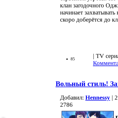
клан загодочного Одж
начинает захватывать
скоро доберётся до кл
.
| TV сери
85
Коммента
Вольный стиль! З
Добавил:
Hennessy
| 
2786