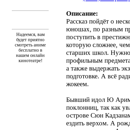
Описание:
Рассказ пойдёт о нес
юношах, по разным п
Надеемся, вам
поступить в престижн
будет приятно
которую сложнее, чем
смотреть аниме
бесплатно в
старших школ. Нужно 
нашем онлайн
профильным предмета
кинотеатре!
а также выдержать эк
подготовке. А всё рад
жокеем.
Бывший идол Ю Ариму
поклонниц, так как у
острове Сюн Кадзанам
ездить верхом. А рож