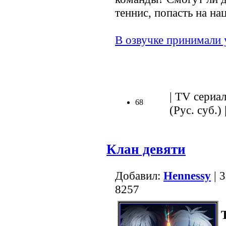
теннис, попасть на н
В озвучке принимали 
| TV сериал
68
(Рус. суб.) 
Клан девяти
Добавил:
Hennessy
| 
8257