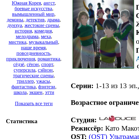
Южная Корея
,
ангст
,
боевые искусства
,
вымышленный мир
,
демоны
,
детектив
,
драма
,
дунхуа
,
жестокие сцены
,
история
,
комедия
,
мелодрама
,
меха
,
о
мистика
,
музыкальный
,
наше время
,
повседневность
,
приключения
,
романтика
,
сёдзё
,
сёнэн
,
спорт
,
суперсила
,
сэйнэн
,
трагические сцены
,
триллер
,
ужасы
,
Серии:
1-13 из 13 эп.
фантастика
,
фэнтези
,
школа
,
экшен
,
этти
Возрастное ограниче
Показать все теги
Студия:
Статистика
Режиссёр:
Като Мако
OST:
(OST) Ультрама