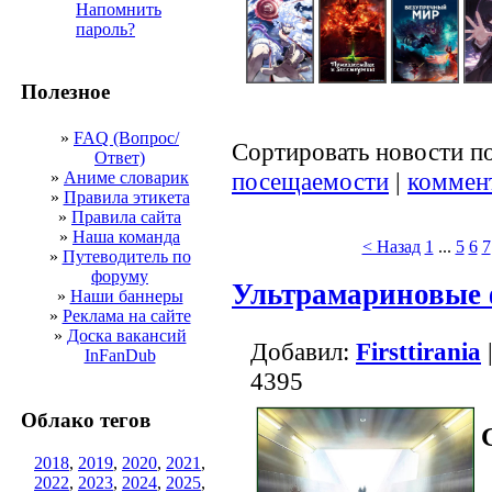
Напомнить
пароль?
Полезное
»
FAQ (Вопрос/
Сортировать новости п
Ответ)
посещаемости
|
коммен
»
Аниме словарик
»
Правила этикета
»
Правила сайта
»
Наша команда
< Назад
1
...
5
6
7
»
Путеводитель по
форуму
Ультрамариновые
»
Наши баннеры
»
Реклама на сайте
»
Доска вакансий
Добавил:
Firsttirania
InFanDub
4395
Облако тегов
2018
,
2019
,
2020
,
2021
,
2022
,
2023
,
2024
,
2025
,