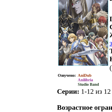
Озвучено:
AniDub
Anilibria
Studio Band
Серии:
1-12 из 12 
.
Возрастное огра