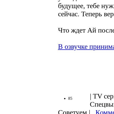
будущее, тебе нуж
сейчас. Теперь вер
Что ждет Ай после
В озвучке принима
.
| TV сер
85
Спецвып
Советуем |
Комме