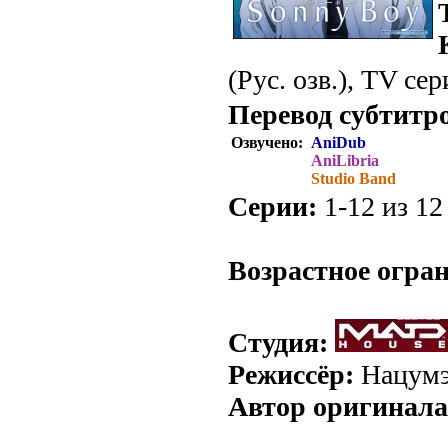
(Рус. озв.), TV сер
Перевод субтитр
Озвучено:
AniDub
AniLibria
Studio Band
Серии:
1-12 из 12 
.
Возрастное огра
Студия:
Режиссёр:
Нацумэ
Автор оригинала