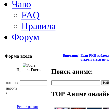
Чаво
FAQ
Правила
Форум
Форма входа
Внимание! Если РКН заблокир
открываться по а
Привет,
Гость
!
Поиск аниме:
логин :
пароль
TOP Аниме онлай
:
Регистрация