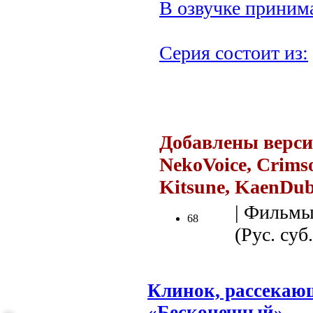
В озвучке принима
Серия состоит из:
Добавлены верси
NekoVoice, Crimso
Kitsune, KaenDub
| Фильмы
68
(Рус. суб.
Клинок, рассекаю
«Бесконечный»