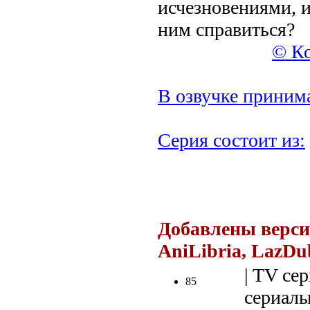
исчезновениями, и
ним справиться?
© Ко
В озвучке принима
Серия состоит из:
.
Добавлены верси
AniLibria, LazDu
| TV сер
85
сериалы 