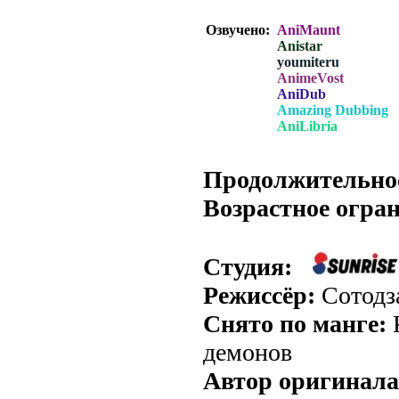
Озвучено:
AniMaunt
Anistar
youmiteru
AnimeVost
AniDub
Amazing Dubbing
AniLibria
.
Продолжительно
Возрастное огра
Студия:
Режиссёр:
Сотодз
Снято по манге:
демонов
Автор оригинала