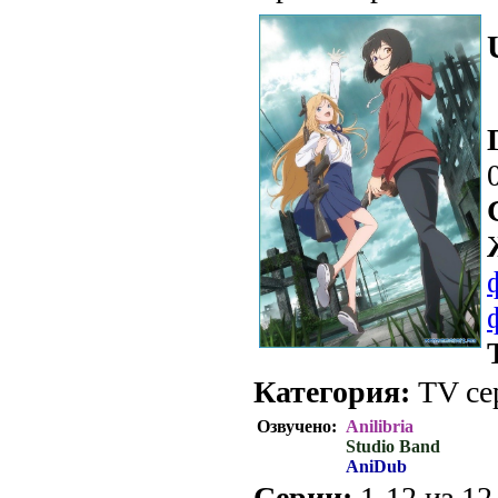
Категория:
TV се
Озвучено:
Anilibria
Studio Band
AniDub
Серии:
1-12 из 12 