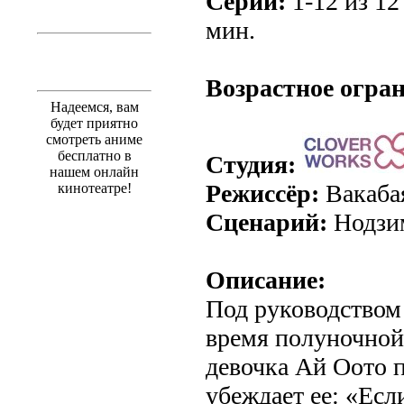
Серии:
1-12 из 12
мин.
.
Возрастное огра
Надеемся, вам
будет приятно
смотреть аниме
бесплатно в
Студия:
нашем онлайн
Режиссёр:
Вакаба
кинотеатре!
Сценарий:
Нодзи
Описание:
Под руководством 
время полуночной
девочка Ай Оото 
убеждает ее: «Есл