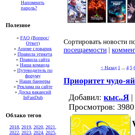
Напомнить
пароль?
Полезное
»
FAQ (Вопрос/
Сортировать новости п
Ответ)
посещаемости
|
коммен
»
Аниме словарик
»
Правила этикета
»
Правила сайта
»
Наша команда
< Назад
1
...
4
5
»
Путеводитель по
форуму
Приоритет чудо-я
»
Наши баннеры
»
Реклама на сайте
»
Доска вакансий
Добавил:
кыс..Я
|
InFanDub
Просмотров: 3980
Облако тегов
2018
,
2019
,
2020
,
2021
,
2022
,
2023
,
2024
,
2025
,