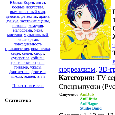
Южная Корея
,
ангст
,
боевые искусства
,
вымышленный мир
,
демоны
,
детектив
,
драма
,
дунхуа
,
жестокие сцены
,
история
,
комедия
,
мелодрама
,
меха
,
мистика
,
музыкальный
,
наше время
,
повседневность
,
приключения
,
романтика
,
сёдзё
,
сёнэн
,
спорт
,
суперсила
,
сэйнэн
,
трагические сцены
,
триллер
,
ужасы
,
сюрреализм
,
3D-г
фантастика
,
фэнтези
,
Категория:
TV сер
школа
,
экшен
,
этти
Спецвыпуски (Рус.
Показать все теги
Озвучено:
AniDub
AniLibria
Статистика
AniPlague
Studio Band