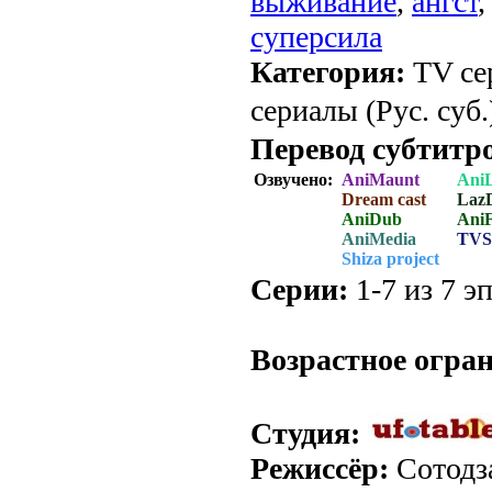
выживание
,
ангст
суперсила
Категория:
TV се
сериалы (Рус. суб.
Перевод субтитр
Озвучено:
AniMaunt
AniL
Dream cast
Laz
AniDub
AniF
AniMedia
TVS
Shiza project
Серии:
1-7 из 7 эп
.
Возрастное огра
Студия:
Режиссёр:
Сотодз