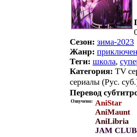
Сезон:
зима-2023
Жанр:
приключе
Теги:
школа
,
супе
Категория:
TV се
сериалы (Рус. суб.
Перевод субтитр
Озвучено:
AniStar
AniMaunt
AniLibria
JAM CLUB