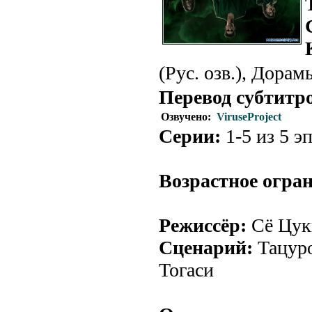
(Рус. озв.), Дорамы
Перевод субтитр
Озвучено:
ViruseProject
Серии:
1-5 из 5 эп
Возрастное огра
Режиссёр:
Сё Цуки
Сценарий:
Тацуро
Тогаси