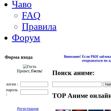
Чаво
FAQ
Правила
Форум
Форма входа
Внимание! Если РКН заблокир
открываться по а
Привет,
Гость
!
Поиск аниме:
логин :
пароль
TOP Аниме онлай
:
Регистрация