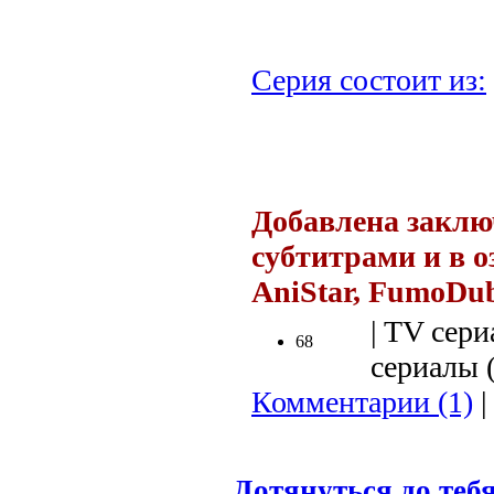
Серия состоит из:
.
Добавлена заклю
субтитрами и в 
AniStar, FumoDub
| TV сери
68
сериалы (
Комментарии (1)
|
Дотянуться до тебя