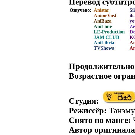
Перевод субтитр
Озвучено:
Anistar
Si
AnimeVost
ib
AniBaza
yo
AniLane
Ze
LE-Production
De
JAM CLUB
К
AniLibria
A
TVShows
An
.
Продолжительно
Возрастное огра
Студия:
Режиссёр:
Танэму
Снято по манге:
Автор оригинала