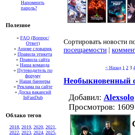
Напомнить
пароль?
Полезное
»
FAQ (Вопрос/
Сортировать новости п
Ответ)
посещаемости
|
коммен
»
Аниме словарик
»
Правила этикета
»
Правила сайта
»
Наша команда
< Назад
1
2
3
»
Путеводитель по
форуму
Необыкновенный о
»
Наши баннеры
»
Реклама на сайте
»
Доска вакансий
Добавил:
Alexsolo
InFanDub
Просмотров: 1609
Облако тегов
2018
,
2019
,
2020
,
2021
,
2022
,
2023
,
2024
,
2025
,