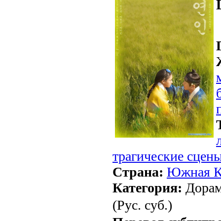
трагические сцен
Страна:
Южная К
Категория:
Дорам
(Рус. суб.)