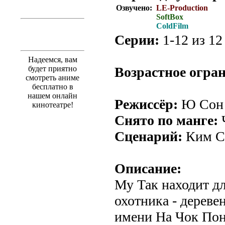
Озвучено:
LE-Production
SoftBox
ColdFilm
Серии:
1-12 из 12 
Надеемся, вам
будет приятно
Возрастное огра
смотреть аниме
бесплатно в
нашем онлайн
Режиссёр:
Ю Сон
кинотеатре!
Снято по манге:
Сценарий:
Ким С
Описание:
Му Так находит д
охотника - дереве
имени На Чок Пон.