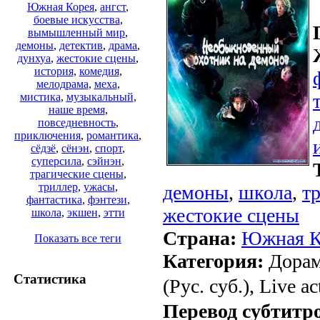
Южная Корея
,
ангст
,
боевые искусства
,
вымышленный мир
,
демоны
,
детектив
,
драма
,
дунхуа
,
жестокие сцены
,
история
,
комедия
,
мелодрама
,
меха
,
мистика
,
музыкальный
,
наше время
,
повседневность
,
приключения
,
романтика
,
сёдзё
,
сёнэн
,
спорт
,
суперсила
,
сэйнэн
,
трагические сцены
,
триллер
,
ужасы
,
демоны
,
школа
,
т
фантастика
,
фэнтези
,
жестокие сцены
школа
,
экшен
,
этти
Страна:
Южная К
Показать все теги
Категория:
Дорам
Статистика
(Рус. суб.), Live ac
Перевод субтитр