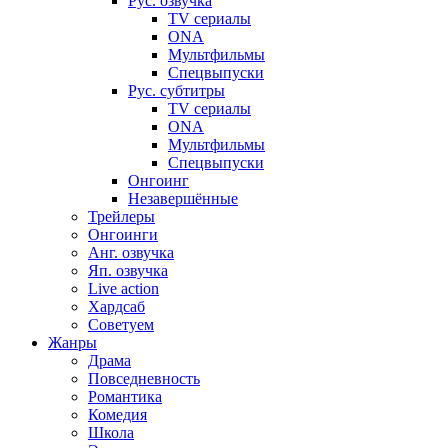
Рус. озвучка
TV сериалы
ONA
Мультфильмы
Спецвыпуски
Рус. субтитры
TV сериалы
ONA
Мультфильмы
Спецвыпуски
Онгоинг
Незавершённые
Трейлеры
Онгоинги
Анг. озвучка
Яп. озвучка
Live action
Хардсаб
Советуем
Жанры
Драма
Повседневность
Романтика
Комедия
Школа