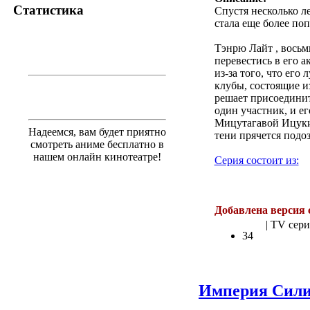
Статистика
Спустя несколько л
стала еще более поп
Тэнрю Лайт , восьм
перевестись в его 
из-за того, что его
клубы, состоящие из
решает присоединит
один участник, и е
Мицутагавой Ицуки 
Надеемся, вам будет приятно
тени прячется подо
смотреть аниме бесплатно в
нашем онлайн кинотеатре!
Серия состоит из:
.
Добавлена версия 
| TV сери
34
Империя Сил