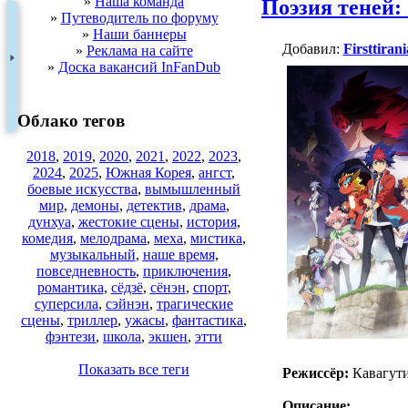
»
Наша команда
Поэзия теней:
»
Путеводитель по форуму
»
Наши баннеры
Добавил:
Firsttirani
»
Реклама на сайте
»
Доска вакансий InFanDub
Облако тегов
2018
,
2019
,
2020
,
2021
,
2022
,
2023
,
2024
,
2025
,
Южная Корея
,
ангст
,
боевые искусства
,
вымышленный
мир
,
демоны
,
детектив
,
драма
,
дунхуа
,
жестокие сцены
,
история
,
комедия
,
мелодрама
,
меха
,
мистика
,
музыкальный
,
наше время
,
повседневность
,
приключения
,
романтика
,
сёдзё
,
сёнэн
,
спорт
,
суперсила
,
сэйнэн
,
трагические
сцены
,
триллер
,
ужасы
,
фантастика
,
фэнтези
,
школа
,
экшен
,
этти
Показать все теги
Режиссёр:
Кавагут
Описание: