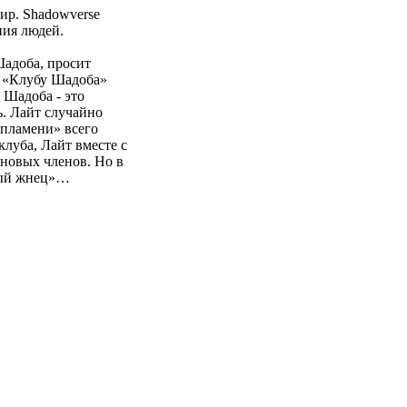
ир. Shadowverse
ния людей.
Шадоба, просит
к «Клубу Шадоба»
 Шадоба - это
ь. Лайт случайно
 пламени» всего
клуба, Лайт вместе с
новых членов. Но в
рвый жнец»…