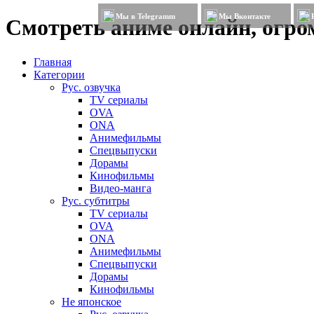
Мы в Telegramm
Мы Вконтакте
Смотреть аниме онлайн, огром
Главная
Категории
Рус. озвучка
TV сериалы
OVA
ONA
Анимефильмы
Спецвыпуски
Дорамы
Кинофильмы
Видео-манга
Рус. субтитры
TV сериалы
OVA
ONA
Анимефильмы
Спецвыпуски
Дорамы
Кинофильмы
Не японское