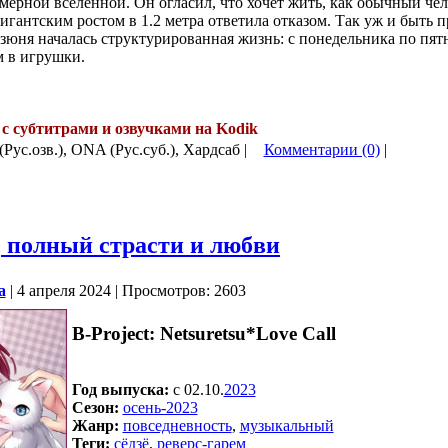
ерной вселенной. Он огласил, что хочет жить, как обычный че
игантским ростом в 1.2 метра ответила отказом. Так уж и быть п
Цзюня началась структурированная жизнь: с понедельника по пят
 в игрушки.
с субтитрами и озвучками на Kodik
(Рус.озв.), ONA (Рус.суб.), Хардсаб |
Комментарии (0)
|
, полный страсти и любви
a
| 4 апреля 2024 | Просмотров: 2603
B-Project: Netsuretsu*Love Call
Год выпуска:
c 02.10.
2023
Сезон:
осень-2023
Жанр:
повседневность
,
музыкальный
Теги:
сёдзё
,
реверс-гарем