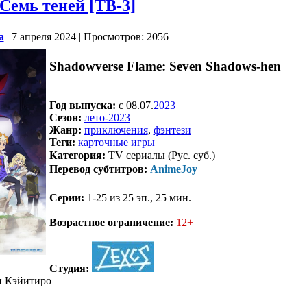
 Семь теней [ТВ-3]
a
| 7 апреля 2024 | Просмотров: 2056
Shadowverse Flame: Seven Shadows-hen
Год выпуска:
c 08.07.
2023
Сезон:
лето-2023
Жанр:
приключения
,
фэнтези
Теги:
карточные игры
Категория:
TV сериалы (Рус. суб.)
Перевод субтитров:
AnimeJoy
Серии:
1-25 из 25 эп., 25 мин.
.
Возрастное ограничение:
12+
Студия:
и Кэйитиро