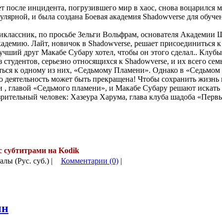
ет после инцидента, погрузившего мир в хаос, снова воцарился м
улярной, и была создана Боевая академия Shadowverse для обуче
иклассник, по просьбе Зельги Вольфрам, основателя Академии 
академию. Лайт, новичок в Shadowverse, решает присоединиться 
 лучший друг Макабе Субару хотел, чтобы он этого сделал.. Клубы
 студентов, серьезно относящихся к Shadowverse, и их всего сем
ься к одному из них, «Седьмому Пламени». Однако в «Седьмом
го деятельность может быть прекращена! Чтобы сохранить жизнь 
, главой «Седьмого пламени», и Макабе Субару решают искать 
зрительный человек: Хазеура Харума, глава клуба шадоба «Пе
с субтитрами на Kodik
алы (Рус. суб.) |
Комментарии (0)
|
ин