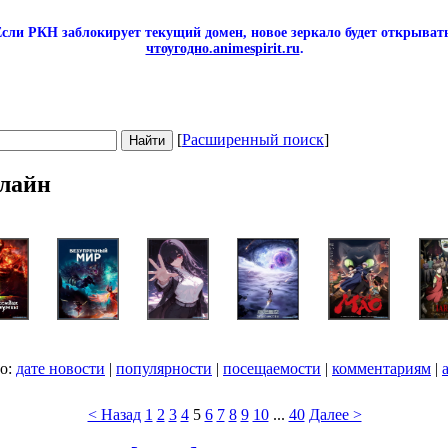
сли РКН заблокирует текущий домен, новое зеркало будет открывать
чтоугодно.animespirit.ru
.
[
Расширенный поиск
]
лайн
по:
дате новости
|
популярности
|
посещаемости
|
комментариям
|
< Назад
1
2
3
4
5
6
7
8
9
10
...
40
Далее >