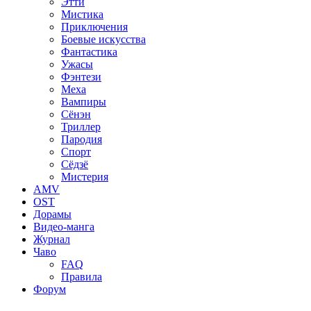
Этти
Мистика
Приключения
Боевые искусства
Фантастика
Ужасы
Фэнтези
Меха
Вампиры
Сёнэн
Триллер
Пародия
Спорт
Сёдзё
Мистерия
AMV
OST
Дорамы
Видео-манга
Журнал
Чаво
FAQ
Правила
Форум