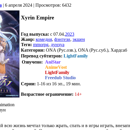
a
| 6 апреля 2024 | Просмотров: 6432
Xyrin Empire
Год выпуска:
c 07.04.
2023
Жанр:
комедия
,
фэнтези
,
экшен
Теги:
mmorpg
,
дунхуа
Категория:
ONA (Рус.озв.), ONA (Рус.суб.), Хардсаб
Перевод субтитров:
LightFamily
Озвучено:
AniStar
AnimeVost
LightFamily
Freedub Studio
Серии:
1-16 из 16 эп., 19 мин.
.
Возрастное ограничение:
14+
imation
лун
 всю жизнь мечтал только жрать, спать и в игры играть, внезап