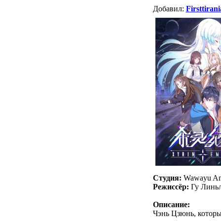
Добавил:
Firsttirani
Студия:
Wawayu An
Режиссёр:
Гу Линь
Описание:
Чэнь Цзюнь, который