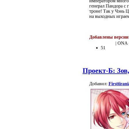
императором многом
генерал Пандора с г
троне! Так у Чэнь 
на выходных играем
.
Добавлены версии 
| ONA 
51
Проект-Б: Зов
Добавил:
Firsttirani