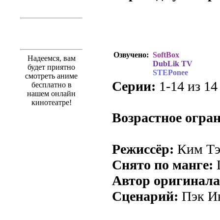
Перевод субтитр
Озвучено:
SoftBox
Надеемся, вам
DubLik TV
будет приятно
STEPonee
смотреть аниме
Серии:
1-14 из 14 
бесплатно в
нашем онлайн
кинотеатре!
Возрастное огра
Режиссёр:
Ким Тэ
Снято по манге:
L
Автор оригинала
Сценарий:
Пэк И