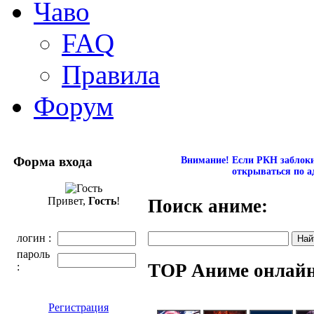
Чаво
FAQ
Правила
Форум
Форма входа
Внимание! Если РКН заблокир
открываться по а
Привет,
Гость
!
Поиск аниме:
логин :
пароль
TOP Аниме онлай
:
Регистрация