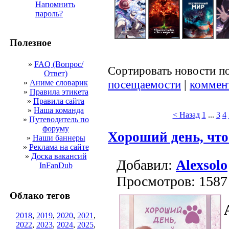
Напомнить
пароль?
Полезное
»
FAQ (Вопрос/
Сортировать новости п
Ответ)
посещаемости
|
коммен
»
Аниме словарик
»
Правила этикета
»
Правила сайта
»
Наша команда
< Назад
1
...
3
4
»
Путеводитель по
форуму
Хороший день, что
»
Наши баннеры
»
Реклама на сайте
»
Доска вакансий
Добавил:
Alexsolo
InFanDub
Просмотров: 1587
Облако тегов
2018
,
2019
,
2020
,
2021
,
2022
,
2023
,
2024
,
2025
,