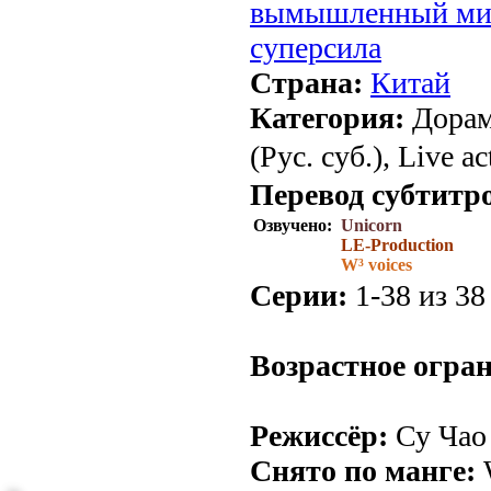
вымышленный ми
суперсила
Страна:
Китай
Категория:
Дорам
(Рус. суб.), Live ac
Перевод субтитр
Озвучено:
Unicorn
LE-Production
W³ voices
Серии:
1-38 из 38 
Возрастное огра
Режиссёр:
Су Чао
Снято по манге:
W