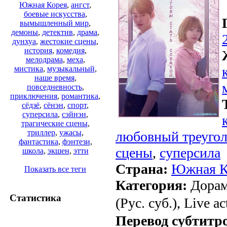
Южная Корея
,
ангст
,
боевые искусства
,
вымышленный мир
,
демоны
,
детектив
,
драма
,
дунхуа
,
жестокие сцены
,
история
,
комедия
,
мелодрама
,
меха
,
мистика
,
музыкальный
,
наше время
,
повседневность
,
приключения
,
романтика
,
сёдзё
,
сёнэн
,
спорт
,
суперсила
,
сэйнэн
,
трагические сцены
,
триллер
,
ужасы
,
любовный треуго
фантастика
,
фэнтези
,
сцены
,
суперсила
школа
,
экшен
,
этти
Страна:
Южная К
Показать все теги
Категория:
Дорам
Статистика
(Рус. суб.), Live ac
Перевод субтитр