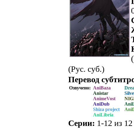
(Рус. суб.)
Перевод субтитр
Озвучено:
AniBaza
Dre
Anistar
Silv
AnimeVost
NIG
AniDub
Ani
Shiza project
AniD
AniLibria
Серии:
1-12 из 12 
.