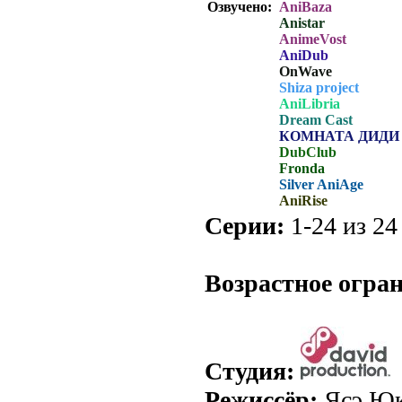
Озвучено:
AniBaza
Anistar
AnimeVost
AniDub
OnWave
Shiza project
AniLibria
Dream Cast
КОМНАТА ДИДИ
DubClub
Fronda
Silver AniAge
AniRise
Серии:
1-24 из 24 
.
Возрастное огра
Студия:
Режиссёр:
Ясэ Ю