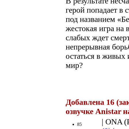
В результате несч
герой попадает в 
под названием «Бе
жестокая игра на 
слабых ждет смерт
непрерывная борьб
остаться в живых 
мир?
.
Добавлена 16 (за
озвучке Anistar 
| ONA (Р
85