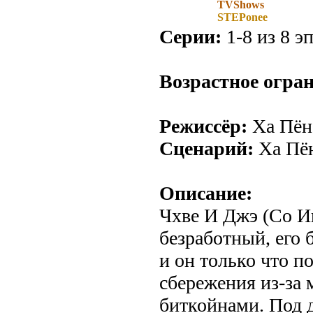
TVShows
STEPonee
Серии:
1-8 из 8 эп
Возрастное огра
Режиссёр:
Ха Пён
Сценарий:
Ха Пё
Описание:
Чхве И Джэ (Со И
безработный, его 
и он только что по
сбережения из-за
биткойнами. Под 