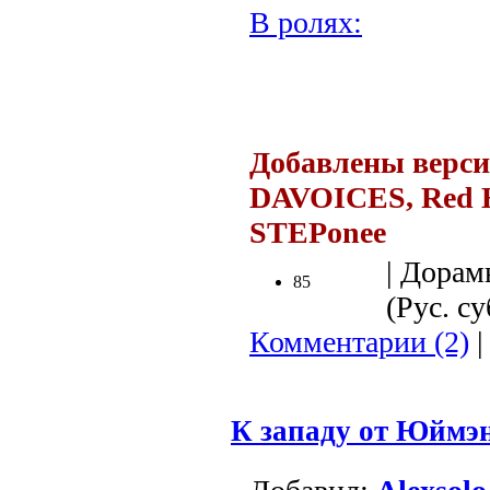
В ролях:
.
Добавлены версии
DAVOICES, Red H
STEPonee
| Дорам
85
(Рус. су
Комментарии (2)
|
К западу от Юймэ