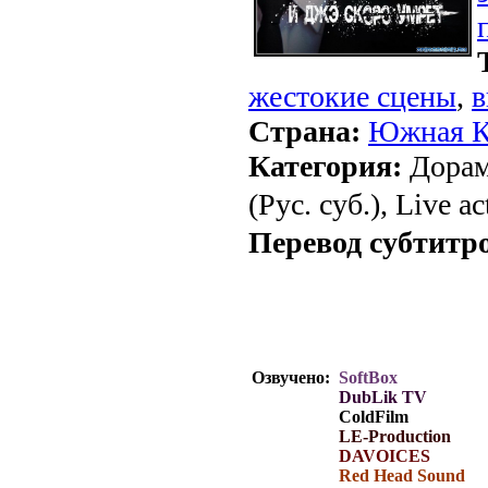
жестокие сцены
,
в
Страна:
Южная К
Категория:
Дорам
(Рус. суб.), Live ac
Перевод субтитр
Перевод субтитр
Озвучено:
SoftBox
DubLik TV
ColdFilm
LE-Production
DAVOICES
Red Head Sound