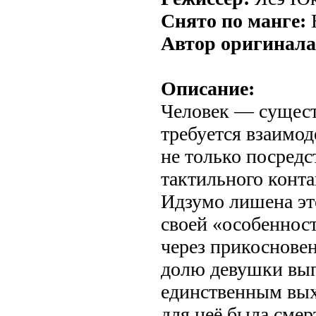
Снято по манге:
Н
Автор оригинала
Описание:
Человек — сущест
требуется взаимо
не только посредс
тактильного конта
Идзумо лишена это
своей «особеннос
через прикосновен
долю девушки вып
единственным вых
для неё была смер