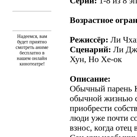
Серии:
1-8 из 8 эп
Возрастное огра
Надеемся, вам
Режиссёр:
Ли Чха
будет приятно
смотреть аниме
Сценарий:
Ли Джэ
бесплатно в
Хун, Но Хе-ок
нашем онлайн
кинотеатре!
Описание:
Обычный парень К
обычной жизнью с
приобрести собст
люди уже почти с
взнос, когда отец 