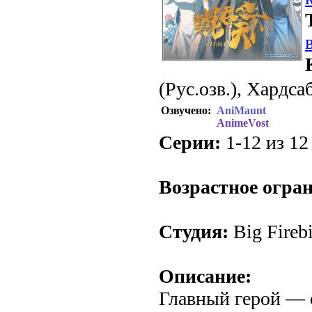
(Рус.озв.), Хардса
Озвучено:
AniMaunt
AnimeVost
Серии:
1-12 из 12 
.
Возрастное огра
Студия:
Big Firebi
Описание:
Главный герой —