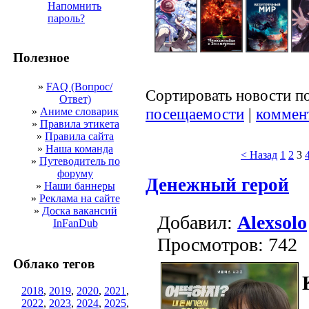
Напомнить
пароль?
Полезное
»
FAQ (Вопрос/
Сортировать новости п
Ответ)
посещаемости
|
коммен
»
Аниме словарик
»
Правила этикета
»
Правила сайта
»
Наша команда
< Назад
1
2
3
»
Путеводитель по
форуму
Денежный герой
»
Наши баннеры
»
Реклама на сайте
»
Доска вакансий
Добавил:
Alexsolo
InFanDub
Просмотров: 742
Облако тегов
2018
,
2019
,
2020
,
2021
,
2022
,
2023
,
2024
,
2025
,