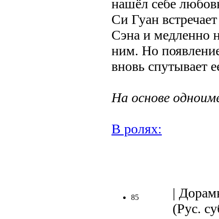
нашёл себе любов
Си Гуан встречает
Сэна и медленно н
ним. Но появлени
вновь спутывает е
На основе одноим
В ролях:
.
| Дорам
85
(Рус. су