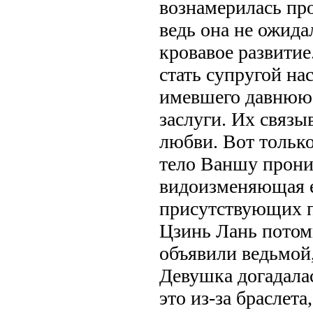
вознамерилась пр
ведь она не ожида
кровавое развитие
стать супругой на
имевшего давнюю
заслуги. Их связы
любви. Вот только
тело Ваншу прони
видоизменяющая е
присутствующих п
Цзинь Лань пото
объявили ведьмой
Девушка догадалас
это из-за браслет