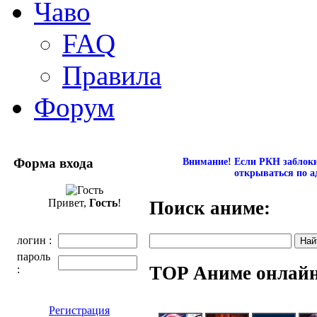
Чаво
FAQ
Правила
Форум
Форма входа
Внимание! Если РКН заблокир
открываться по а
Привет,
Гость
!
Поиск аниме:
логин :
пароль
TOP Аниме онлай
:
Регистрация