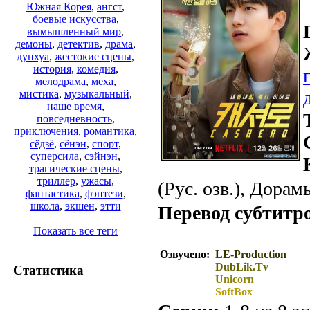
Южная Корея
,
ангст
,
боевые искусства
,
вымышленный мир
,
демоны
,
детектив
,
драма
,
дунхуа
,
жестокие сцены
,
история
,
комедия
,
мелодрама
,
меха
,
мистика
,
музыкальный
,
наше время
,
повседневность
,
приключения
,
романтика
,
сёдзё
,
сёнэн
,
спорт
,
суперсила
,
сэйнэн
,
трагические сцены
,
триллер
,
ужасы
,
(Рус. озв.), Дорамы
фантастика
,
фэнтези
,
школа
,
экшен
,
этти
Перевод субтитр
Показать все теги
Озвучено:
LE-Production
DubLik.Tv
Статистика
Unicorn
SoftBox