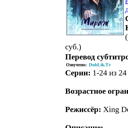
суб.)
Перевод субтитр
Озвучено:
DubLik.Tv
Серии:
1-24 из 24 
Возрастное огра
Режиссёр:
Xing D
Описание: