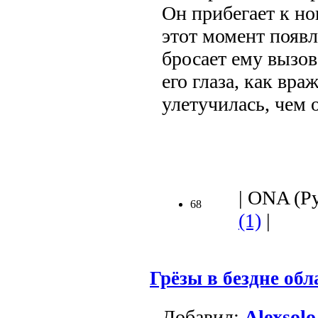
Он прибегает к н
этот момент появ
бросает ему вызов
его глаза, как вр
улетучилась, чем 
.
| ONA (Ру
68
(1)
|
Грёзы в бездне обл
Добавил:
Alexsolo