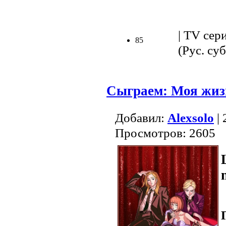
.
| TV сер
85
(Рус. суб
Сыграем: Моя жизн
Добавил:
Alexsolo
| 
Просмотров: 2605