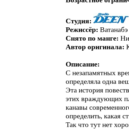
Студия:
Режиссёр:
Ватанабэ
Снято по манге:
Нин
Автор оригинала:
К
Описание:
С незапамятных вре
определяла одна вещ
Эта история повеств
этих враждующих пл
канавы современног
определить, какая с
Так что тут нет хор