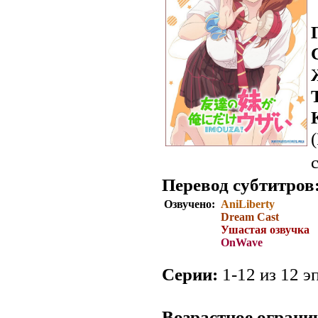
Перевод субтитров
Озвучено:
AniLiberty
Dream Cast
Ушастая озвучка
OnWave
Серии:
1-12 из 12 эп
.
Возрастное ограни