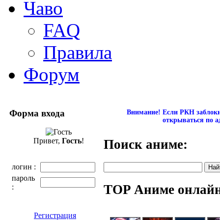
Чаво
FAQ
Правила
Форум
Форма входа
Внимание! Если РКН заблокир
открываться по а
Привет,
Гость
!
Поиск аниме:
логин :
пароль
TOP Аниме онлай
:
Регистрация