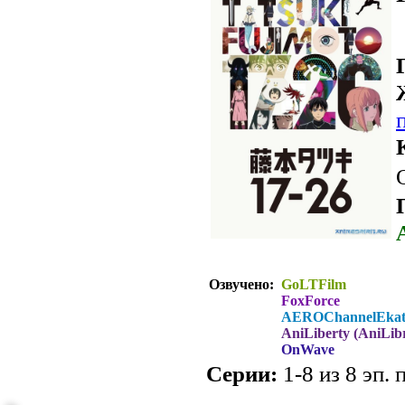
Озвучено:
GoLTFilm
FoxForce
AEROChannelEkat
AniLiberty (AniLibr
OnWave
Серии:
1-8 из 8 эп. 
.