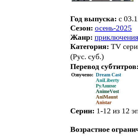
Год выпуска:
c 03.1
Сезон:
осень-2025
Жанр:
приключени
Категория:
TV сери
(Рус. суб.)
Перевод субтитров
Озвучено:
Dream Cast
AniLiberty
РуАниме
AnimeVost
AniMaunt
Anistar
Серии:
1-12 из 12 эп
.
Возрастное ограни