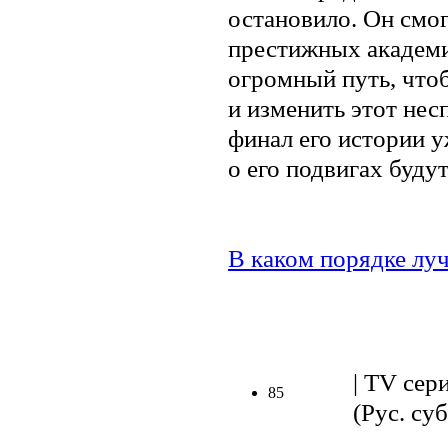
остановило. Он смог
престижных академи
огромный путь, что
и изменить этот нес
финал его истории у
о его подвигах буду
В каком порядке луч
.
| TV сер
85
(Рус. суб