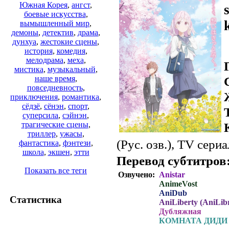
Южная Корея
,
ангст
,
боевые искусства
,
вымышленный мир
,
демоны
,
детектив
,
драма
,
дунхуа
,
жестокие сцены
,
история
,
комедия
,
мелодрама
,
меха
,
мистика
,
музыкальный
,
наше время
,
повседневность
,
приключения
,
романтика
,
сёдзё
,
сёнэн
,
спорт
,
суперсила
,
сэйнэн
,
трагические сцены
,
триллер
,
ужасы
,
(Рус. озв.), TV сериа
фантастика
,
фэнтези
,
школа
,
экшен
,
этти
Перевод субтитров
Показать все теги
Озвучено:
Anistar
AnimeVost
AniDub
Статистика
AniLiberty (AniLibr
Дубляжная
КОМНАТА ДИДИ