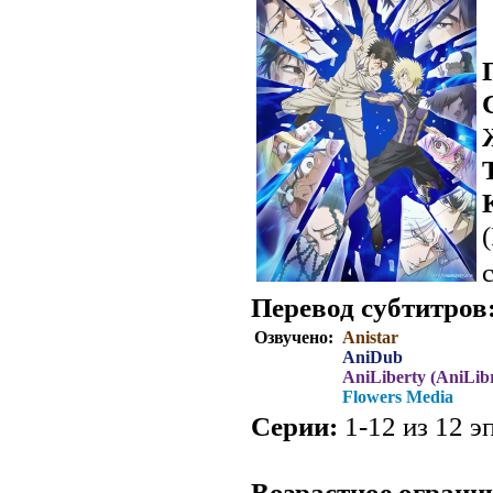
Перевод субтитров
Озвучено:
Anistar
AniDub
AniLiberty (AniLibr
Flowers Media
Серии:
1-12 из 12 эп
.
Возрастное ограни