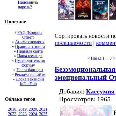
Напомнить
пароль?
Полезное
»
FAQ (Вопрос/
Сортировать новости п
Ответ)
посещаемости
|
коммен
»
Аниме словарик
»
Правила этикета
»
Правила сайта
»
Наша команда
< Назад
1
...
3
4
»
Путеводитель по
форуму
Безэмоциональная
»
Наши баннеры
»
Реклама на сайте
эмоциональный О
»
Доска вакансий
InFanDub
Добавил:
Кассумия
Просмотров: 1965
Облако тегов
2018
,
2019
,
2020
,
2021
,
2022
,
2023
,
2024
,
2025
,