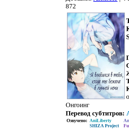
872
S
о
Онгоинг
Перевод субтитров:
Озвучено:
AniLiberty
An
SHIZA Project
F