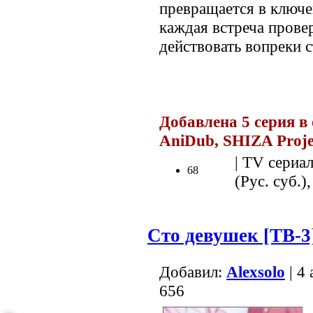
превращается в ключе
каждая встреча провер
действовать вопреки с
.
Добавлена 5 серия в
AniDub, SHIZA Proj
| TV сериал
68
(Рус. суб.),
Сто девушек [ТВ-3
Добавил:
Alexsolo
| 4
656