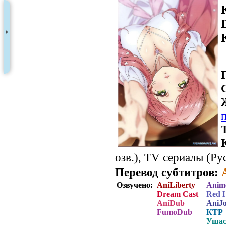
озв.), TV сериалы (Рус
Перевод субтитров:
Озвучено:
AniLiberty
Anim
Dream Cast
Red 
AniDub
AniJ
FumoDub
КТР
Ушас