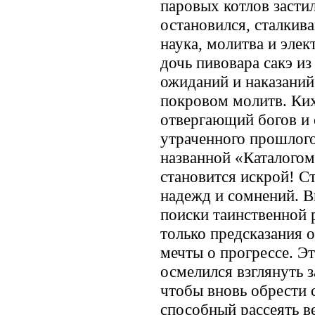
паровых котлов застил
остановился, сталкив
наука, молитва и эле
дочь пивовара сакэ и
ожиданий и наказаний
покровом молитв. Ки
отвергающий богов и
утраченного прошлого:
названной «Каталогом
становится искрой! С
надежд и сомнений. В
поиски таинственной 
только предсказания 
мечты о прогрессе. Эт
осмелился взглянуть 
чтобы вновь обрести с
способный рассеять в