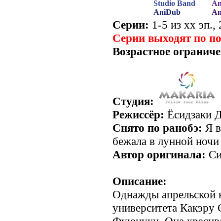
Studio Band
An
AniDub
An
Серии:
1-5 из хх эп.,
Серии выходят по п
Возрастное ограниче
Студия:
Режиссёр:
Ёсидзаки Д
Снято по ранобэ:
Я в
бежала в лунной ночи
Автор оригинала:
Си
Описание:
Однажды апрельской н
университета Какэру 