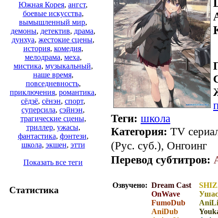
Южная Корея
,
ангст
,
боевые искусства
,
вымышленный мир
,
демоны
,
детектив
,
драма
,
дунхуа
,
жестокие сцены
,
история
,
комедия
,
мелодрама
,
меха
,
мистика
,
музыкальный
,
наше время
,
повседневность
,
приключения
,
романтика
,
сёдзё
,
сёнэн
,
спорт
,
суперсила
,
сэйнэн
,
Теги:
школа
трагические сцены
,
триллер
,
ужасы
,
Категория:
TV сериал
фантастика
,
фэнтези
,
(Рус. суб.), Онгоинг
школа
,
экшен
,
этти
Перевод субтитров:
Показать все теги
Озвучено:
Dream Cast
SHIZ
Статистика
OnWave
Ушас
FumoDub
AniLi
AniDub
Youka