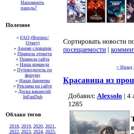
Напомнить
пароль?
Полезное
»
FAQ (Вопрос/
Сортировать новости п
Ответ)
посещаемости
|
коммен
»
Аниме словарик
»
Правила этикета
»
Правила сайта
»
Наша команда
< Назад
»
Путеводитель по
форуму
Красавица из про
»
Наши баннеры
»
Реклама на сайте
»
Доска вакансий
Добавил:
Alexsolo
| 4
InFanDub
1285
Облако тегов
2018
,
2019
,
2020
,
2021
,
2022
,
2023
,
2024
,
2025
,