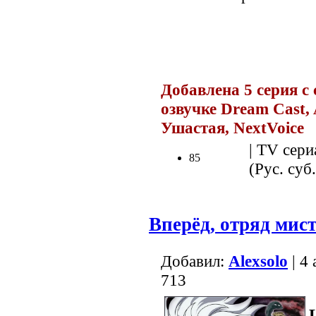
.
Добавлена 5 серия с
озвучке Dream Cast, 
Ушастая, NextVoice
.
| TV сери
85
(Рус. суб.
Вперёд, отряд мис
Добавил:
Alexsolo
| 4
713