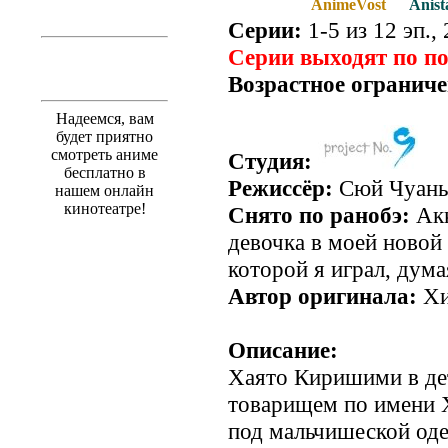
AnimeVost
Anist
Серии:
1-5 из 12 эп.,
Серии выходят по п
Возрастное ограниче
Надеемся, вам
будет приятно
смотреть аниме
Студия:
бесплатно в
Режиссёр:
Сюй Чуань
нашем онлайн
кинотеатре!
Снято по ранобэ:
Акк
девочка в моей новой 
которой я играл, дума
Автор оригинала:
Хи
Описание:
Хаято Киришими в де
товарищем по имени Х
под мальчишеской оде