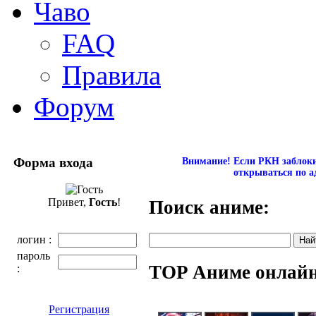
Чаво
FAQ
Правила
Форум
Форма входа
Внимание! Если РКН заблокир
открываться по а
Привет,
Гость
!
Поиск аниме:
логин :
пароль
TOP Аниме онлай
:
Регистрация