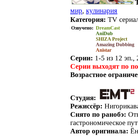
мир
,
кулинария
Категория:
TV сериал
Озвучено:
DreamCast
AniDub
SHIZA Project
Amazing Dubbing
Anistar
Серии:
1-5 из 12 эп.,
Серии выходят по п
Возрастное ограниче
Студия:
Режиссёр:
Нигорикав
Снято по ранобэ:
Отв
гастрономическое пут
Автор оригинала:
Ён