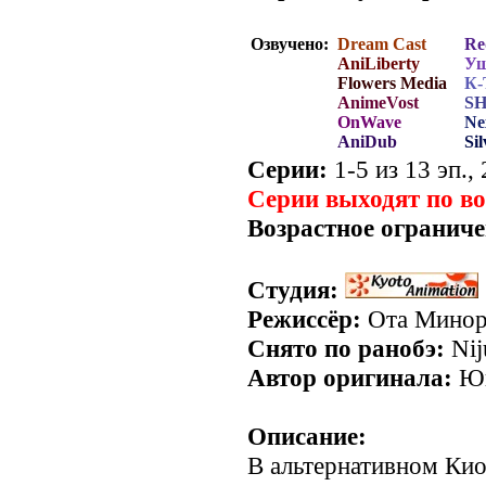
Озвучено:
Dream Cast
Re
AniLiberty
Уш
Flowers Media
К-
AnimeVost
SH
OnWave
Ne
AniDub
Si
Серии:
1-5 из 13 эп.,
Серии выходят по в
Возрастное ограниче
Студия:
Режиссёр:
Ота Мино
Снято по ранобэ:
Nij
Автор оригинала:
Юк
Описание:
В альтернативном Кио