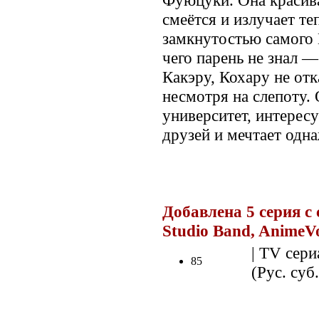
Фуюцуки. Она красива
смеётся и излучает те
замкнутостью самого 
чего парень не знал —
Какэру, Кохару не отк
несмотря на слепоту.
университет, интерес
друзей и мечтает одн
.
Добавлена 5 серия с 
Studio Band, AnimeV
| TV сери
85
(Рус. суб.