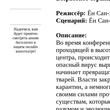
Режиссёр:
Ён Сан-
Сценарий:
Ён Сан-
Надеемся, вам
будет приятно
Описание:
смотреть аниме
Во время конферен
бесплатно в
нашем онлайн
проходящей в высо
кинотеатре!
центра, происходи
опасный вирус выр
начинает превраща
тварей. Власти зак
карантин, а немно
своими силами про
существам, которы
разумом и эволюц