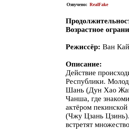
Озвучено:
RealFake
Продолжительнос
Возрастное огран
Режиссёр:
Ван Ка
Описание:
Действие происход
Республики. Молод
Шань (Дун Хао Жан
Чанша, где знаком
актёром пекинско
(Чжу Цзань Цзинь).
встретят множество