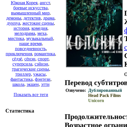
Южная Корея
,
ангст
,
боевые искусства
,
вымышленный мир
,
демоны
,
детектив
,
драма
,
дунхуа
,
жестокие сцены
,
история
,
комедия
,
мелодрама
,
меха
,
мистика
,
музыкальный
,
наше время
,
повседневность
,
приключения
,
романтика
,
сёдзё
,
сёнэн
,
спорт
,
суперсила
,
сэйнэн
,
трагические сцены
,
триллер
,
ужасы
,
фантастика
,
фэнтези
,
Перевод субтитров
школа
,
экшен
,
этти
Озвучено:
Дублированный
Показать все теги
Head Pack Films
Unicorn
Статистика
Продолжительнос
Возрастное огран