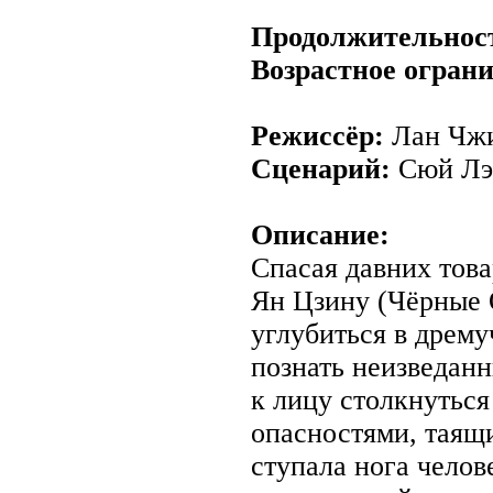
Продолжительнос
Возрастное огран
Режиссёр:
Лан Чж
Сценарий:
Сюй Лэ
Описание:
Спасая давних тов
Ян Цзину (Чёрные 
углубиться в дрем
познать неизведан
к лицу столкнутьс
опасностями, таящи
ступала нога челов