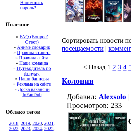
Напомнить
пароль?
Полезное
»
FAQ (Вопрос/
Сортировать новости п
Ответ)
посещаемости
|
коммен
»
Аниме словарик
»
Правила этикета
»
Правила сайта
»
Наша команда
< Назад
1
2
3
4
»
Путеводитель по
форуму
»
Наши баннеры
Колония
»
Реклама на сайте
»
Доска вакансий
InFanDub
Добавил:
Alexsolo
|
Просмотров: 233
Облако тегов
2018
,
2019
,
2020
,
2021
,
2022
,
2023
,
2024
,
2025
,