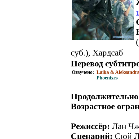
суб.), Хардсаб
Перевод субтитр
Озвучено:
Laika & Aleksandr
Phoenixes
Продолжительно
Возрастное огра
Режиссёр:
Лан Чж
Сценарий:
Сюй Л