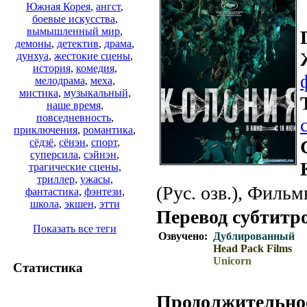
Южная Корея
,
ангст
,
боевые искусства
,
вымышленный мир
,
демоны
,
детектив
,
драма
,
дунхуа
,
жестокие сцены
,
история
,
комедия
,
мелодрама
,
меха
,
мистика
,
музыкальный
,
наше время
,
повседневность
,
приключения
,
романтика
,
сёдзё
,
сёнэн
,
спорт
,
суперсила
,
сэйнэн
,
трагические сцены
,
триллер
,
ужасы
,
(Рус. озв.), Фильм
фантастика
,
фэнтези
,
школа
,
экшен
,
этти
Перевод субтитр
Показать все теги
Озвучено:
Дублированный
Head Pack Films
Unicorn
Статистика
Продолжительно