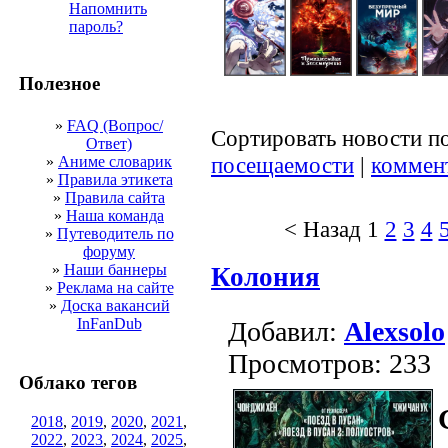
Напомнить
пароль?
Полезное
»
FAQ (Вопрос/
Сортировать новости п
Ответ)
посещаемости
|
коммен
»
Аниме словарик
»
Правила этикета
»
Правила сайта
»
Наша команда
< Назад
1
2
3
4
»
Путеводитель по
форуму
»
Наши баннеры
Колония
»
Реклама на сайте
»
Доска вакансий
InFanDub
Добавил:
Alexsolo
Просмотров: 233
Облако тегов
2018
,
2019
,
2020
,
2021
,
2022
,
2023
,
2024
,
2025
,