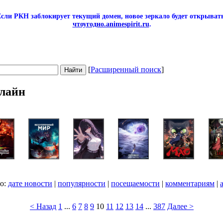
сли РКН заблокирует текущий домен, новое зеркало будет открывать
чтоугодно.animespirit.ru
.
[
Расширенный поиск
]
лайн
по:
дате новости
|
популярности
|
посещаемости
|
комментариям
|
< Назад
1
...
6
7
8
9
10
11
12
13
14
...
387
Далее >