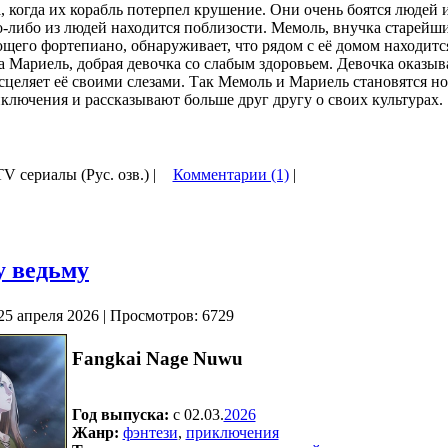
, когда их корабль потерпел крушение. Они очень боятся людей 
о-либо из людей находится поблизости. Мемоль, внучка старейш
щего фортепиано, обнаруживает, что рядом с её домом находитс
а Мариель, добрая девочка со слабым здоровьем. Девочка оказыв
сцеляет её своими слезами. Так Мемоль и Мариель становятся н
ключения и рассказывают больше друг другу о своих культурах.
TV сериалы (Рус. озв.) |
Комментарии (1)
|
у ведьму
25 апреля 2026 | Просмотров: 6729
Fangkai Nage Nuwu
Год выпуска:
c 02.03.
2026
Жанр:
фэнтези
,
приключения