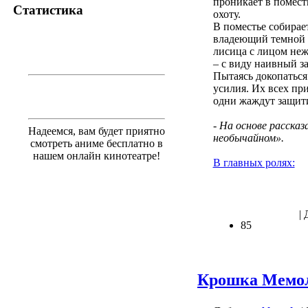
проникает в поместь
Статистика
охоту.
В поместье собирае
владеющий темной т
лисица с лицом неж
– с виду наивный з
Пытаясь докопаться
усилия. Их всех пр
одни жаждут защитит
- На основе расска
Надеемся, вам будет приятно
необычайном».
смотреть аниме бесплатно в
нашем онлайн кинотеатре!
В главных ролях:
.
| 
85
Крошка Мемо