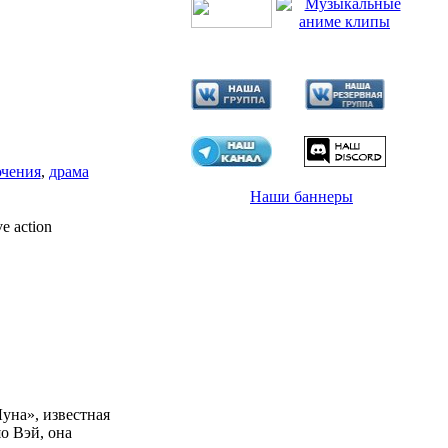
чения
,
драма
Наши баннеры
e action
уна», известная
о Вэй, она