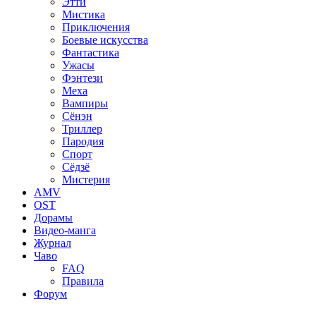
Этти
Мистика
Приключения
Боевые искусства
Фантастика
Ужасы
Фэнтези
Меха
Вампиры
Сёнэн
Триллер
Пародия
Спорт
Сёдзё
Мистерия
AMV
OST
Дорамы
Видео-манга
Журнал
Чаво
FAQ
Правила
Форум