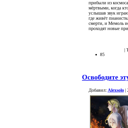
прибыли из космоса
мёртвыми, когда кт
услышав звук играю
где живёт пианистк
смерти, и Мемоль и
проходят новые при
.
| 
85
Освободите эт
Добавил:
Alexsolo
| 