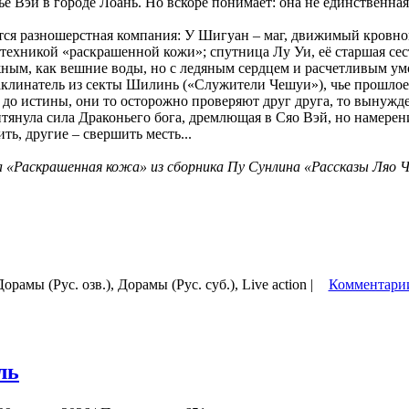
е Вэй в городе Лоань. Но вскоре понимает: она не единственная
тся разношерстная компания: У Шигуан – маг, движимый кровно
ехникой «раскрашенной кожи»; спутница Лу Уи, её старшая сес
ным, как вешние воды, но с ледяным сердцем и расчетливым ум
аклинатель из секты Шилинь («Служители Чешуи»), чье прошлое
 до истины, они то осторожно проверяют друг друга, то вынуж
итянула сила Драконьего бога, дремлющая в Сяо Вэй, но намерен
ь, другие – свершить месть...
за «Раскрашенная кожа» из сборника Пу Сунлина «Рассказы Ляо 
Дорамы (Рус. озв.), Дорамы (Рус. суб.), Live action |
Комментарии
ль