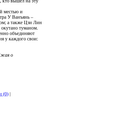
, кто вышел на эту
й местью и
тра У Ванъянь –
ом; а также Цзи Лин
 окутано туманом.
денно объединяют
ия у каждого свои:
Чжая о
 (0)
|