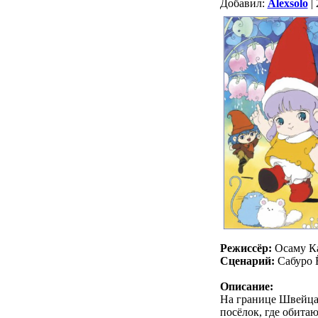
Добавил:
Alexsolo
| 
Режиссёр:
Осаму К
Сценарий:
Сабуро 
Описание:
На границе Швейца
посёлок, где обита