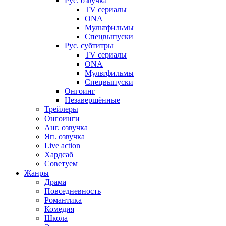
Рус. озвучка
TV сериалы
ONA
Мультфильмы
Спецвыпуски
Рус. субтитры
TV сериалы
ONA
Мультфильмы
Спецвыпуски
Онгоинг
Незавершённые
Трейлеры
Онгоинги
Анг. озвучка
Яп. озвучка
Live action
Хардсаб
Советуем
Жанры
Драма
Повседневность
Романтика
Комедия
Школа