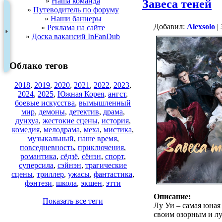
»
Наша команда
Завеса теней
»
Путеводитель по форуму
»
Наши баннеры
Добавил:
Alexsolo
| 
»
Реклама на сайте
»
Доска вакансий InFanDub
Облако тегов
2018
,
2019
,
2020
,
2021
,
2022
,
2023
,
2024
,
2025
,
Южная Корея
,
ангст
,
боевые искусства
,
вымышленный
мир
,
демоны
,
детектив
,
драма
,
дунхуа
,
жестокие сцены
,
история
,
комедия
,
мелодрама
,
меха
,
мистика
,
музыкальный
,
наше время
,
повседневность
,
приключения
,
романтика
,
сёдзё
,
сёнэн
,
спорт
,
суперсила
,
сэйнэн
,
трагические
сцены
,
триллер
,
ужасы
,
фантастика
,
фэнтези
,
школа
,
экшен
,
этти
Описание:
Показать все теги
Лу Уи – самая юная
своим озорным и лу