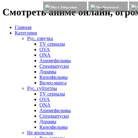
Мы в Telegramm
Мы Вконтакте
Смотреть аниме онлайн, огром
Главная
Категории
Рус. озвучка
TV сериалы
OVA
ONA
Анимефильмы
Спецвыпуски
Дорамы
Кинофильмы
Видео-манга
Рус. субтитры
TV сериалы
OVA
ONA
Анимефильмы
Спецвыпуски
Дорамы
Кинофильмы
Не японское