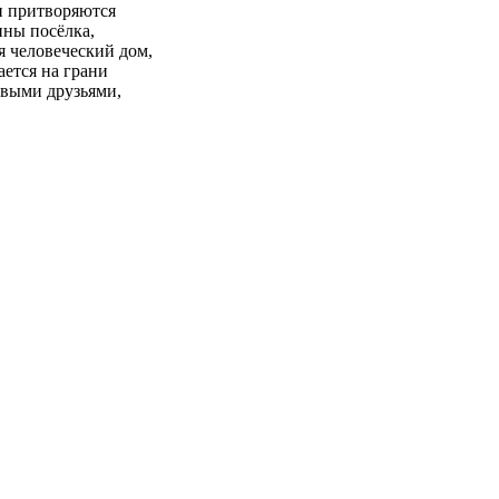
и притворяются
ины посёлка,
я человеческий дом,
ается на грани
овыми друзьями,