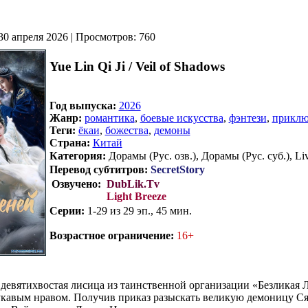
30 апреля 2026 | Просмотров: 760
Yue Lin Qi Ji / Veil of Shadows
Год выпуска:
2026
Жанр:
романтика
,
боевые искусства
,
фэнтези
,
приклю
Теги:
ёкаи
,
божества
,
демоны
Страна:
Китай
Категория:
Дорамы (Рус. озв.), Дорамы (Рус. суб.), Liv
Перевод субтитров:
SecretStory
Озвучено:
DubLik.Tv
Light Breeze
Серии:
1-29 из 29 эп., 45 мин.
Возрастное ограничение:
16+
 девятихвостая лисица из таинственной организации «Безликая Л
кавым нравом. Получив приказ разыскать великую демоницу Ся