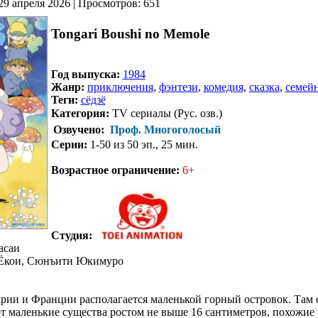
29 апреля 2026 | Просмотров: 651
Tongari Boushi no Memole
Год выпуска:
1984
Жанр:
приключения
,
фэнтези
,
комедия
,
сказка
,
семей
Теги:
сёдзё
Категория:
TV сериалы (Рус. озв.)
Озвучено:
Проф. Многоголосый
Серии:
1-50 из 50 эп., 25 мин.
.
Возрастное ограничение:
6+
Студия:
асаи
Ёкои, Сюнъити Юкимуро
рии и Франции располагается маленькой горный островок. Там
ют маленькие существа ростом не выше 16 сантиметров, похожие 