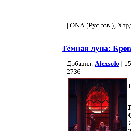
.
| ONA (Рус.озв.), Хар
Тёмная луна: Кро
Добавил:
Alexsolo
| 1
2736