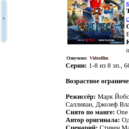
о
Озвучено:
Videofilm
Серии:
1-8 из 8 эп., 6
Возрастное ограниче
Режиссёр:
Марк Йобс
Салливан, Джозеф Вл
Снято по манге:
One 
Автор оригинала:
Од
Сценарий:
Стивен Ма