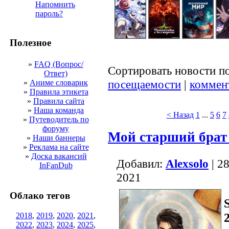
Напомнить
пароль?
Полезное
»
FAQ (Вопрос/
Сортировать новости п
Ответ)
посещаемости
|
коммен
»
Аниме словарик
»
Правила этикета
»
Правила сайта
»
Наша команда
< Назад
1
...
5
6
7
»
Путеводитель по
форуму
Мой старший брат
»
Наши баннеры
»
Реклама на сайте
»
Доска вакансий
Добавил:
Alexsolo
| 2
InFanDub
2021
Облако тегов
2018
,
2019
,
2020
,
2021
,
2022
,
2023
,
2024
,
2025
,