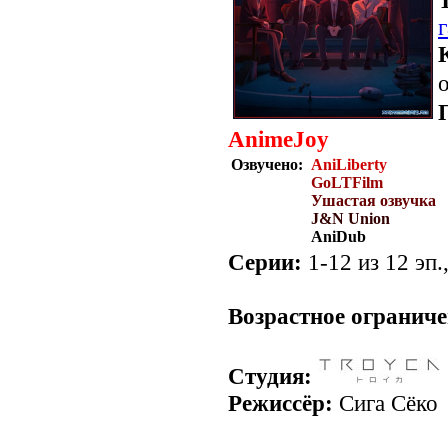
о
AnimeJoy
Озвучено:
AniLiberty
GoLTFilm
Ушастая озвучка
J&N Union
AniDub
Серии:
1-12 из 12 эп.
.
Возрастное ограниче
Студия:
Режиссёр:
Сига Сёко