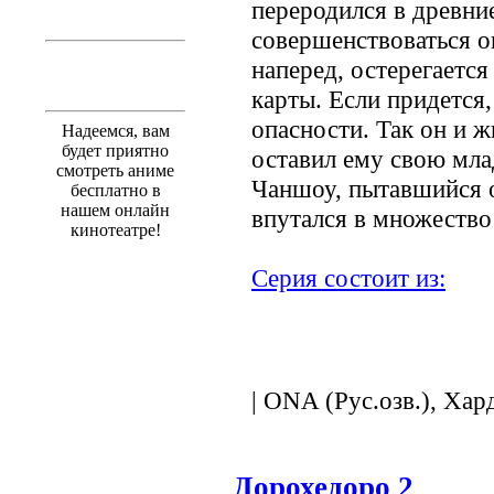
переродился в древни
совершенствоваться о
наперед, остерегается
карты. Если придется,
опасности. Так он и ж
Надеемся, вам
будет приятно
оставил ему свою мл
смотреть аниме
Чаншоу, пытавшийся о
бесплатно в
нашем онлайн
впутался в множество
кинотеатре!
Серия состоит из:
.
| ONA (Рус.озв.), Хар
Дорохедоро 2