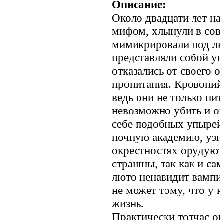
Описание:
Около двадцати лет н
мифом, хлынули в со
мимикрировали под лю
представляли собой уг
отказались от своего 
пропитания. Кровопий
ведь они не только пи
невозможно убить и о
себе подобных упырей
ночную академию, узн
окрестностях орудуют
страшны, так как и са
люто ненавидит вамп
не может тому, что у 
жизнь.
Практически тотчас о