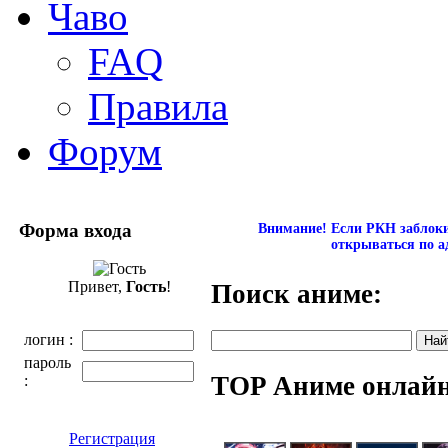
Чаво
FAQ
Правила
Форум
Форма входа
Внимание! Если РКН заблокир
открываться по а
Привет,
Гость
!
Поиск аниме:
логин :
пароль
TOP Аниме онлай
:
Регистрация