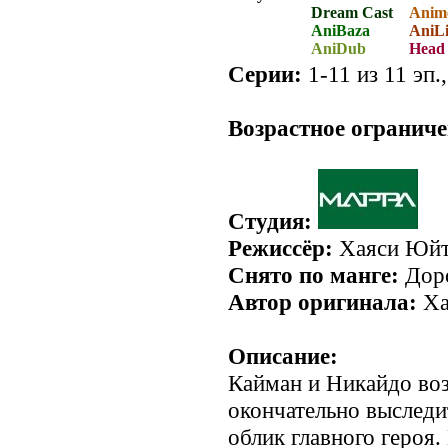
Dream Cast
Anim
AniBaza
AniLi
AniDub
Head 
Серии:
1-11 из 11 эп.
.
Возрастное ограниче
Студия:
Режиссёр:
Хаяси Юй
Снято по манге:
Дор
Автор оригинала:
Ха
Описание:
Кайман и Никайдо во
окончательно выследи
облик главного героя