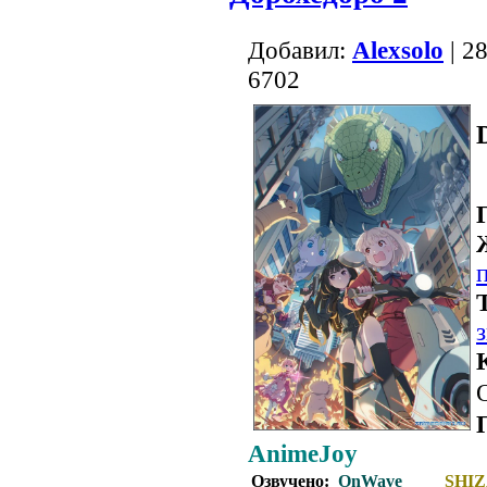
Добавил:
Alexsolo
| 2
6702
AnimeJoy
Озвучено:
OnWave
SHIZ