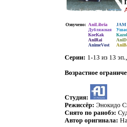
Озвучено:
AniLibria
JAM
Дубляжная
Ушас
KoeKak
Kazok
AniRai
AniD
AnimeVost
AniB
Серии:
1-13 из 13 эп.
.
Возрастное ограниче
Студия:
Режиссёр:
Энокидо 
Снято по ранобэ:
Суд
Автор оригинала:
На