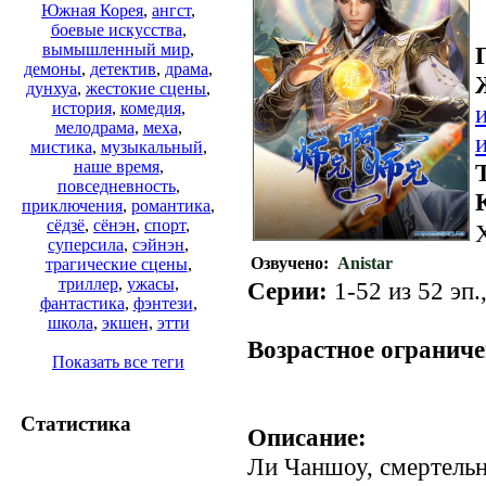
Южная Корея
,
ангст
,
боевые искусства
,
вымышленный мир
,
демоны
,
детектив
,
драма
,
дунхуа
,
жестокие сцены
,
история
,
комедия
,
мелодрама
,
меха
,
мистика
,
музыкальный
,
наше время
,
повседневность
,
приключения
,
романтика
,
сёдзё
,
сёнэн
,
спорт
,
суперсила
,
сэйнэн
,
Озвучено:
Anistar
трагические сцены
,
триллер
,
ужасы
,
Серии:
1-52 из 52 эп.
фантастика
,
фэнтези
,
.
школа
,
экшен
,
этти
Возрастное ограниче
Показать все теги
Статистика
Описание:
Ли Чаншоу, смертельн