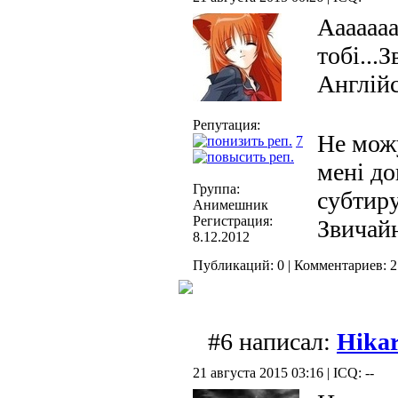
Ааааааа!
тобі...
Англійс
Репутация:
Не можу
7
мені до
Группа:
субтиру
Анимешник
Регистрация:
Звичайн
8.12.2012
Публикаций: 0 | Комментариев: 2 
#6 написал:
Hikar
21 августа 2015 03:16 | ICQ: --