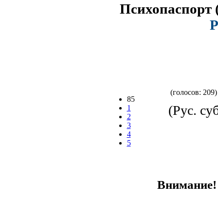
Психопаспорт
P
(голосов: 209)
85
(Рус. су
1
2
3
4
5
Внимание! 