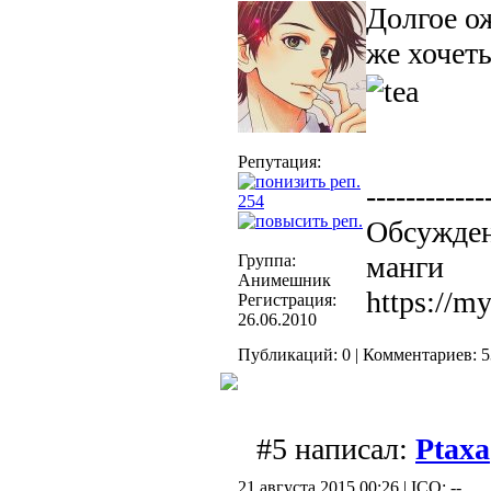
Долгое ож
же хочет
Репутация:
------------
254
Обсужден
манги
Группа:
Анимешник
https://m
Регистрация:
26.06.2010
Публикаций: 0 | Комментариев: 5
#5 написал:
Ptaxa
21 августа 2015 00:26 | ICQ: --