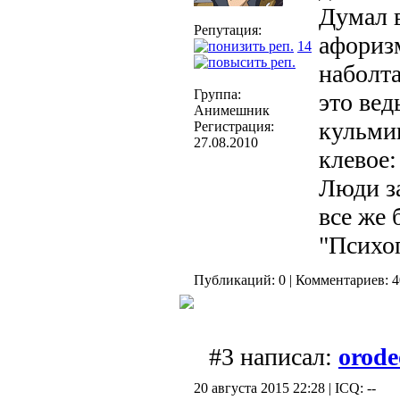
Думал в
Репутация:
афоризм
14
наболта
Группа:
это вед
Анимешник
кульми
Регистрация:
27.08.2010
клевое:
Люди з
все же 
"Психоп
Публикаций: 0 | Комментариев: 40
#3 написал:
orode
20 августа 2015 22:28 | ICQ: --