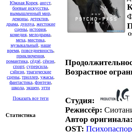
Южная Корея
,
ангст
,
К
боевые искусства
,
вымышленный мир
,
Ф
демоны
,
детектив
,
П
драма
,
дунхуа
,
жестокие
сцены
,
история
,
О
комедия
,
мелодрама
,
меха
,
мистика
,
музыкальный
,
наше
время
,
повседневность
,
.
приключения
,
Продолжительнос
романтика
,
сёдзё
,
сёнэн
,
спорт
,
суперсила
,
Возрастное огран
сэйнэн
,
трагические
сцены
,
триллер
,
ужасы
,
фантастика
,
фэнтези
,
школа
,
экшен
,
этти
Студия:
Показать все теги
Режиссёр:
Сиотани
Статистика
Автор оригинала
OST:
Психопаспор