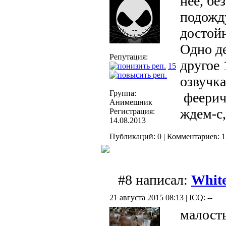
нее, бе
подожду
достой
Одно де
Репутация:
другое 
15
озвучка
Группа:
феериче
Анимешник
ждем-с
Регистрация:
14.08.2013
Публикаций: 0 | Комментариев: 1
#8 написал:
Whit
21 августа 2015 08:13 | ICQ: --
малость