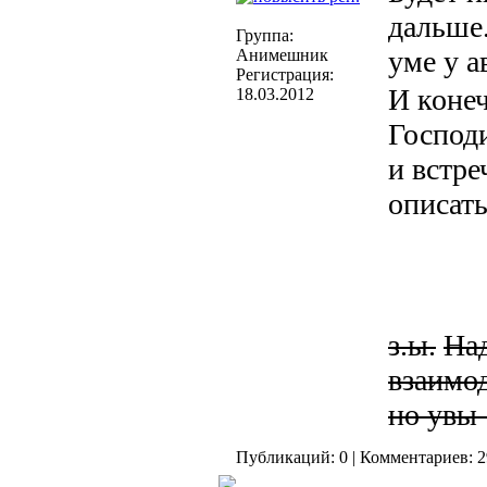
дальше.
Группа:
уме у 
Анимешник
Регистрация:
И коне
18.03.2012
Господ
и встре
описать
з.ы.
Над
взаимо
но увы 
Публикаций: 0 | Комментариев: 29