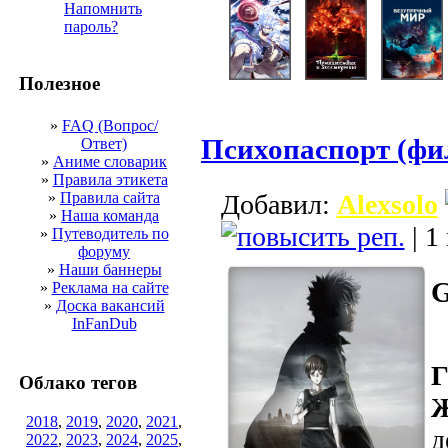
Напомнить
пароль?
Полезное
»
FAQ (Вопрос/
Психопаспорт (фи
Ответ)
»
Аниме словарик
»
Правила этикета
»
Правила сайта
Добавил:
Alexsolo
»
Наша команда
| 1
»
Путеводитель по
форуму
»
Наши баннеры
G
»
Реклама на сайте
»
Доска вакансий
InFanDub
Г
Облако тегов
Ж
2018
,
2019
,
2020
,
2021
,
д
2022
,
2023
,
2024
,
2025
,