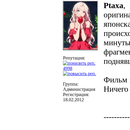
Ptaxa
,
оригина
японска
происхо
минуты
фрагме
Репутация:
подняв
4998
Фильм 
Группа:
Ничего
Администрация
Регистрация:
18.02.2012
----------