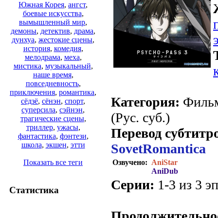
Южная Корея
,
ангст
,
боевые искусства
,
вымышленный мир
,
демоны
,
детектив
,
драма
,
дунхуа
,
жестокие сцены
,
история
,
комедия
,
мелодрама
,
меха
,
мистика
,
музыкальный
,
наше время
,
повседневность
,
приключения
,
романтика
,
Категория:
Фильм
сёдзё
,
сёнэн
,
спорт
,
суперсила
,
сэйнэн
,
(Рус. суб.)
трагические сцены
,
триллер
,
ужасы
,
Перевод субтитр
фантастика
,
фэнтези
,
школа
,
экшен
,
этти
SovetRomantica
Озвучено:
AniStar
Показать все теги
AniDub
Серии:
1-3 из 3 эп
Статистика
.
Продолжительно