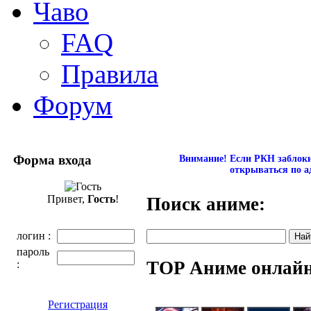
Чаво
FAQ
Правила
Форум
Форма входа
Внимание! Если РКН заблокир
открываться по а
Привет,
Гость
!
Поиск аниме:
логин :
пароль
TOP Аниме онлай
:
Регистрация