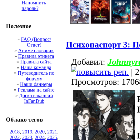
Напомнить
пароль?
Полезное
»
FAQ (Вопрос/
Психопаспорт 3: 
Ответ)
»
Аниме словарик
»
Правила этикета
Добавил:
Johnnyr
»
Правила сайта
»
Наша команда
| 2
»
Путеводитель по
форуму
Просмотров: 1706
»
Наши баннеры
»
Реклама на сайте
»
Доска вакансий
InFanDub
Облако тегов
2018
,
2019
,
2020
,
2021
,
2022
,
2023
,
2024
,
2025
,