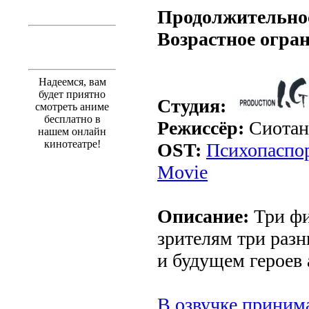
Продолжительно
Возрастное огра
Надеемся, вам
будет приятно
Студия:
смотреть аниме
бесплатно в
Режиссёр:
Сиотан
нашем онлайн
кинотеатре!
OST:
Психопаспор
Movie
Описание:
Три фи
зрителям три раз
и будущем героев 
В озвучке принима