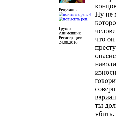
концов
Репутация:
Ну не 
4
котор
Группа:
челове
Анимешник
что он
Регистрация:
24.09.2010
престу
опасне
наводи
износи
говори
соверш
вариан
ты дол
убить.