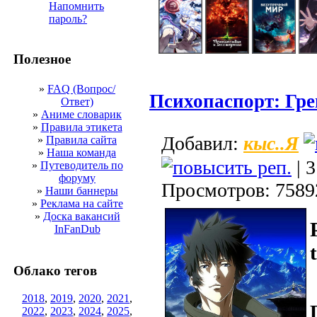
Напомнить
пароль?
Полезное
»
FAQ (Вопрос/
Психопаспорт: Гр
Ответ)
»
Аниме словарик
»
Правила этикета
кыс..Я
Добавил:
»
Правила сайта
»
Наша команда
| 3
»
Путеводитель по
форуму
Просмотров: 7589
»
Наши баннеры
»
Реклама на сайте
»
Доска вакансий
InFanDub
Облако тегов
2018
,
2019
,
2020
,
2021
,
2022
,
2023
,
2024
,
2025
,