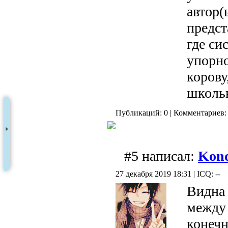
автор(
предст
где си
упорно
корову
школь
Публикаций: 0 | Комментариев: 
#5 написал:
Kond
27 декабря 2019 18:31 | ICQ: --
Видна 
между
конечн