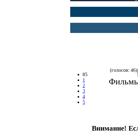
(голосов: 46)
85
Фильмы 
1
2
3
4
5
Внимание! Есл