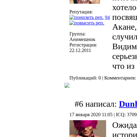
хотел
Репутация:
посвя
94
Акане,
Группа:
случил
Анимешник
Видимо
Регистрация:
22.12.2011
серьез
что из
Публикаций: 0 | Комментариев: 
#6 написал:
Dunh
17 января 2020 11:05 | ICQ: 370
Ожида
истори