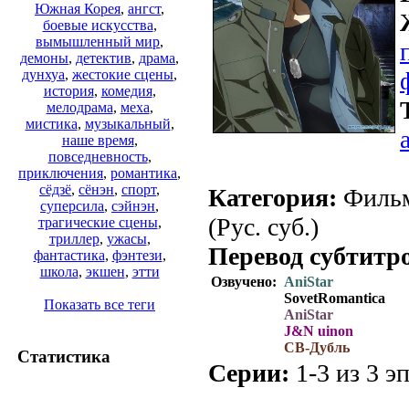
Южная Корея
,
ангст
,
боевые искусства
,
вымышленный мир
,
демоны
,
детектив
,
драма
,
дунхуа
,
жестокие сцены
,
история
,
комедия
,
мелодрама
,
меха
,
мистика
,
музыкальный
,
наше время
,
повседневность
,
приключения
,
романтика
,
сёдзё
,
сёнэн
,
спорт
,
Категория:
Фильм
суперсила
,
сэйнэн
,
(Рус. суб.)
трагические сцены
,
триллер
,
ужасы
,
Перевод субтитр
фантастика
,
фэнтези
,
школа
,
экшен
,
этти
Озвучено:
AniStar
SovetRomantica
Показать все теги
AniStar
J&N uinon
СВ-Дубль
Статистика
Серии:
1-3 из 3 эп
.