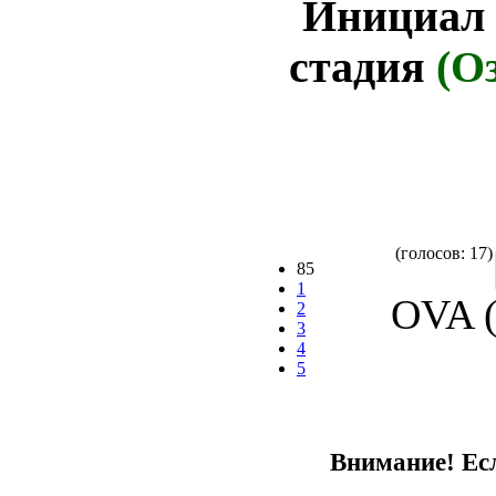
Инициал 
стадия
(О
(голосов: 17)
85
1
OVA (
2
3
4
5
Внимание! Есл