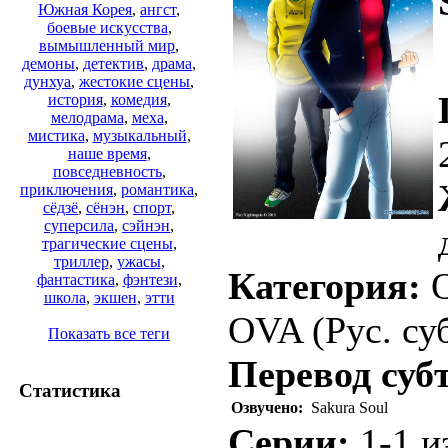
Южная Корея
,
ангст
,
боевые искусства
,
вымышленный мир
,
демоны
,
детектив
,
драма
,
дунхуа
,
жестокие сцены
,
история
,
комедия
,
мелодрама
,
меха
,
мистика
,
музыкальный
,
наше время
,
повседневность
,
приключения
,
романтика
,
сёдзё
,
сёнэн
,
спорт
,
суперсила
,
сэйнэн
,
трагические сцены
,
триллер
,
ужасы
,
Категория:
O
фантастика
,
фэнтези
,
школа
,
экшен
,
этти
OVA (Рус. суб
Показать все теги
Перевод суб
Статистика
Озвучено:
Sakura Soul
Серии:
1-1 из