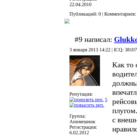
22.04.2010
Публикаций: 0 | Комментариев: 
#9 написал:
Glukk
3 января 2013 14:22 | ICQ: 3810
Как то
водите
должны
впечатл
Репутация:
5
рейсов
плугом.
Группа:
с внешн
Анимешник
Регистрация:
нравил
6.02.2012