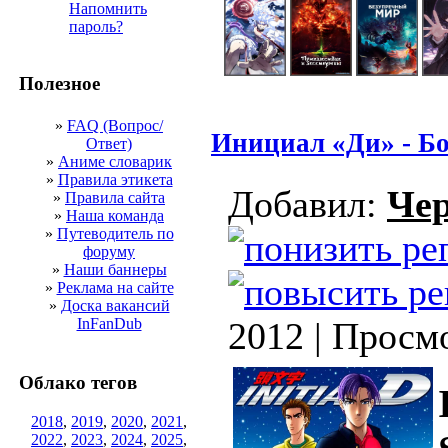
Напомнить
пароль?
Полезное
»
FAQ (Вопрос/
Инициал «Ди» - Бо
Ответ)
»
Аниме словарик
»
Правила этикета
Добавил:
Че
»
Правила сайта
»
Наша команда
»
Путеводитель по
форуму
»
Наши баннеры
»
Реклама на сайте
»
Доска вакансий
InFanDub
2012 | Просм
Облако тегов
2018
,
2019
,
2020
,
2021
,
2022
,
2023
,
2024
,
2025
,