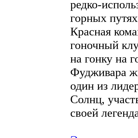
редко-испол
горных путях
Красная кома
гоночный клу
на гонку на г
Фудживара жи
один из лиде
Солнц, участв
своей легенд