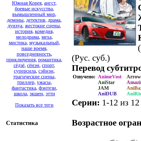
Южная Корея
,
ангст
,
боевые искусства
,
вымышленный мир
,
демоны
,
детектив
,
драма
,
дунхуа
,
жестокие сцены
,
история
,
комедия
,
мелодрама
,
меха
,
мистика
,
музыкальный
,
наше время
,
повседневность
,
(Рус. суб.)
приключения
,
романтика
,
сёдзё
,
сёнэн
,
спорт
,
Перевод субтитр
суперсила
,
сэйнэн
,
Озвучено:
AnimeVost
Arrow
трагические сцены
,
AniStar
Amazi
триллер
,
ужасы
,
JAM
AniBa
фантастика
,
фэнтези
,
AniDUB
AniRi
школа
,
экшен
,
этти
Серии:
1-12 из 12 
Показать все теги
.
Возрастное огра
Статистика