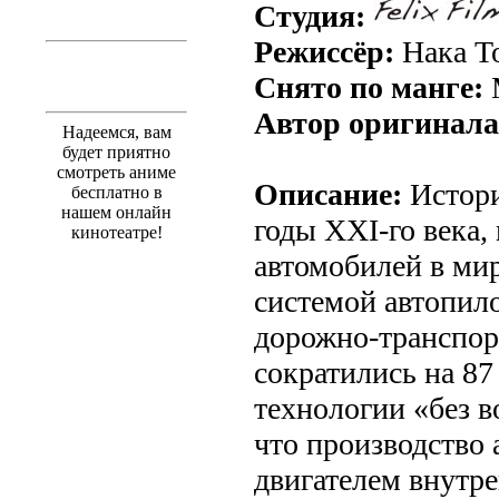
Студия:
Режиссёр:
Нака Т
Снято по манге:
Автор оригинала
Надеемся, вам
будет приятно
смотреть аниме
Описание:
Истори
бесплатно в
нашем онлайн
годы ХХI-го века,
кинотеатре!
автомобилей в ми
системой автопило
дорожно-транспо
сократились на 87
технологии «без в
что производство 
двигателем внутре