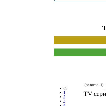
Т
(голосов: 1)
85
TV сери
1
2
3
4