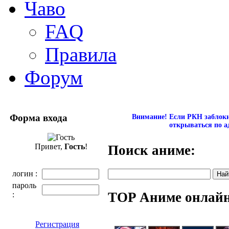
Чаво
FAQ
Правила
Форум
Форма входа
Внимание! Если РКН заблокир
открываться по а
Привет,
Гость
!
Поиск аниме:
логин :
пароль
TOP Аниме онлай
:
Регистрация