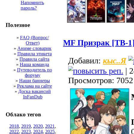
Напомнить
пароль?
Полезное
»
FAQ (Вопрос/
MF Призрак [ТВ-1
Ответ)
»
Аниме словарик
»
Правила этикета
кыс..Я
Добавил:
»
Правила сайта
»
Наша команда
| 2
»
Путеводитель по
форуму
Просмотров: 7052
»
Наши баннеры
»
Реклама на сайте
»
Доска вакансий
InFanDub
Облако тегов
2018
,
2019
,
2020
,
2021
,
2022
,
2023
,
2024
,
2025
,