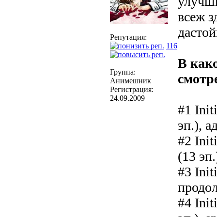
улучши
всеж з
дастой
Репутация:
116
В как
Группа:
смотре
Анимешник
Регистрация:
24.09.2009
#1 Init
эп.), 
#2 Init
(13 эп
#3 Init
продол
#4 Init