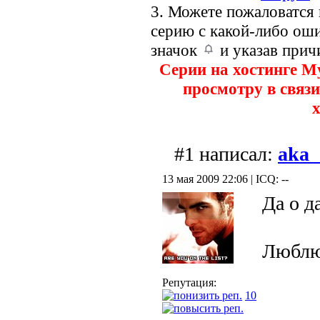
3. Можете пожаловатся
серию с какой-либо оши
значок
и указав прич
Серии на хостинге M
просмотру в связи
х
#1 написал:
aka
13 мая 2009 22:06 | ICQ: --
Да о д
Люблю 
Репутация:
10
---------