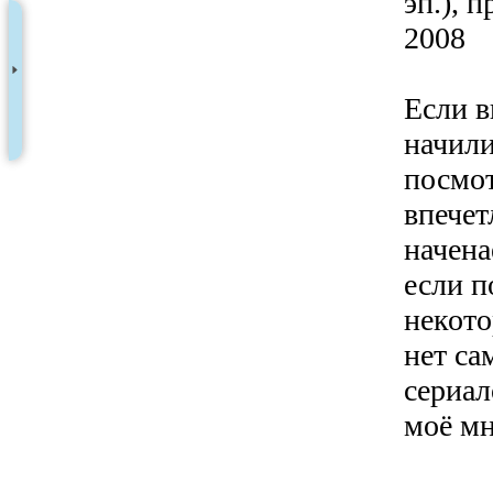
эп.), 
2008
Если в
начили
посмот
впечет
начена
если п
некот
нет са
сериал
моё м