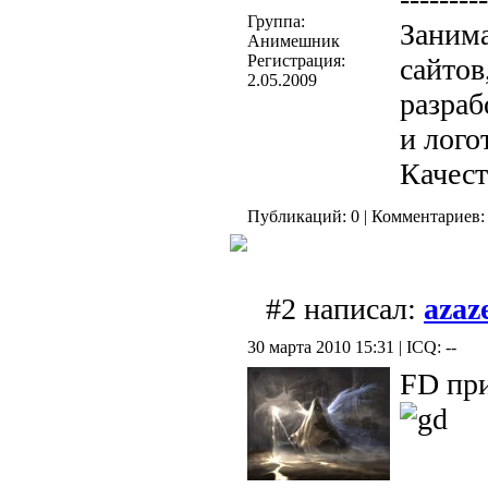
Группа:
Занима
Анимешник
Регистрация:
сайтов
2.05.2009
разраб
и лого
Качест
Публикаций: 0 | Комментариев: 
#2 написал:
azaz
30 марта 2010 15:31 | ICQ: --
FD при