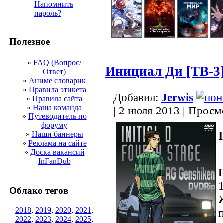
Напомнить
пароль?
Полезное
»
FAQ (Вопрос/
Инициал Ди [ТВ-3
Ответ)
»
Аниме словарик
»
Правила этикета
Добавил:
Jerwis
»
Правила сайта
»
Наша команда
| 2 июля 2013 | Прос
»
Путеводитель по
форуму
»
Наши баннеры
»
Реклама на сайте
»
Доска вакансий
InFanDub
Облако тегов
2018
,
2019
,
2020
,
2021
,
2022
,
2023
,
2024
,
2025
,