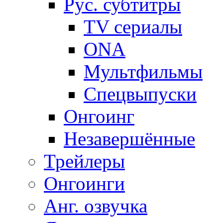
Рус. субтитры
TV сериалы
ONA
Мультфильмы
Спецвыпуски
Онгоинг
Незавершённые
Трейлеры
Онгоинги
Анг. озвучка