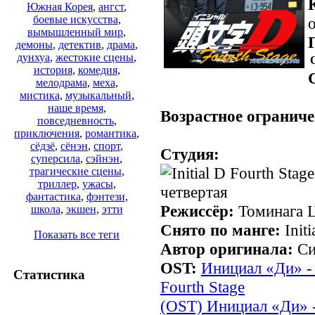
Южная Корея
,
ангст
,
боевые искусства
,
о
вымышленный мир
,
демоны
,
детектив
,
драма
,
дунхуа
,
жестокие сцены
,
история
,
комедия
,
мелодрама
,
меха
,
.
мистика
,
музыкальный
,
наше время
,
Возрастное ограниче
повседневность
,
приключения
,
романтика
,
сёдзё
,
сёнэн
,
спорт
,
Студия:
суперсила
,
сэйнэн
,
трагические сцены
,
триллер
,
ужасы
,
фантастика
,
фэнтези
,
Режиссёр:
Томинага 
школа
,
экшен
,
этти
Снято по манге:
Initi
Показать все теги
Автор оригинала:
Си
OST:
Инициал «Ди» - С
Статистика
Fourth Stage
(OST) Инициал «Ди» - 