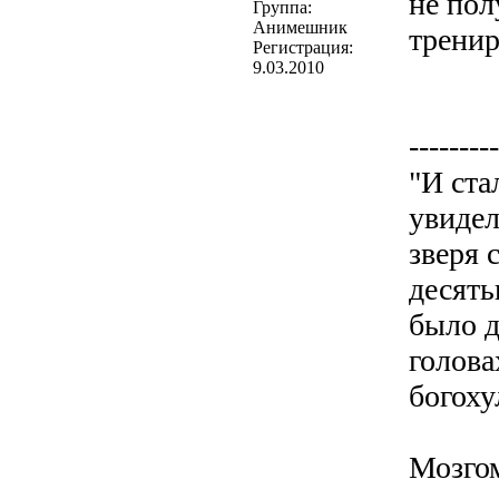
не пол
Группа:
Анимешник
тренир
Регистрация:
9.03.2010
---------
"И ста
увидел
зверя 
десять
было д
голова
богоху
Мозгом