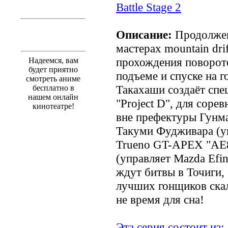
Battle Stage 2
Описание:
Продолжени
мастерах mountain drif
прохождения поворото
Надеемся, вам
будет приятно
подъеме и спуске на 
смотреть аниме
Такахаши создаёт спе
бесплатно в
нашем онлайн
"Project D", для сор
кинотеатре!
вне префектуры Гунма
Такуми Фудживара (уп
Trueno GT-APEX "AE8
(управляет Mazda Efi
ждут битвы в Точиги,
лучших гонщиков скал
не время для сна!
Эта серия состоит из: