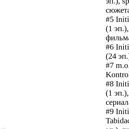
эп.), s
сюжета
#5 Init
(1 эп.
фильма
#6 Init
(24 эп
#7 m.o.
Kontro
#8 Init
(1 эп.)
сериал
#9 Init
Tabida