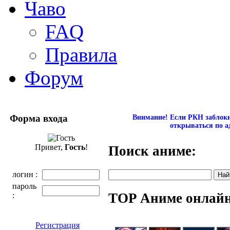
Чаво
FAQ
Правила
Форум
Форма входа
Внимание! Если РКН заблокир
открываться по а
Привет,
Гость
!
Поиск аниме:
логин :
пароль
TOP Аниме онлай
:
Регистрация