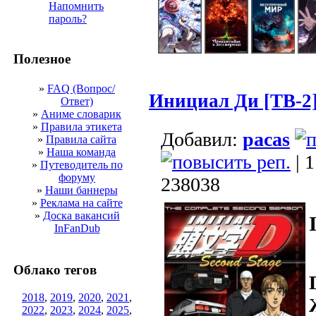
Напомнить
пароль?
Полезное
»
FAQ (Вопрос/
Инициал Ди [ТВ-2
Ответ)
»
Аниме словарик
»
Правила этикета
Добавил:
pacas
»
Правила сайта
»
Наша команда
| 
»
Путеводитель по
форуму
238038
»
Наши баннеры
»
Реклама на сайте
»
Доска вакансий
InFanDub
Облако тегов
2018
,
2019
,
2020
,
2021
,
2022
,
2023
,
2024
,
2025
,