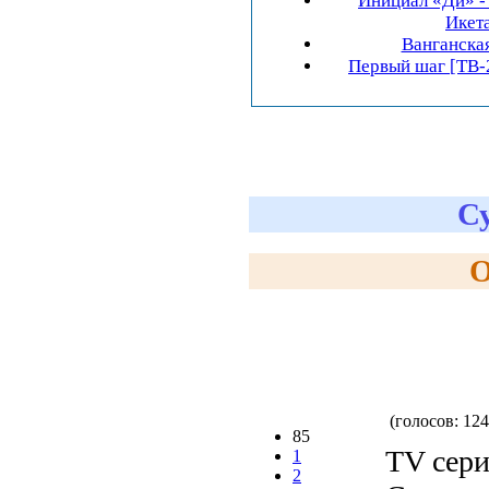
Инициал «Ди» -
Икетан
Ванганска
Первый шаг [ТВ-2
С
О
(голосов: 124
85
TV сери
1
2