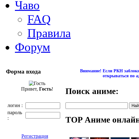
Чаво
FAQ
Правила
Форум
Форма входа
Внимание! Если РКН заблокир
открываться по а
Привет,
Гость
!
Поиск аниме:
логин :
пароль
TOP Аниме онлай
:
Регистрация