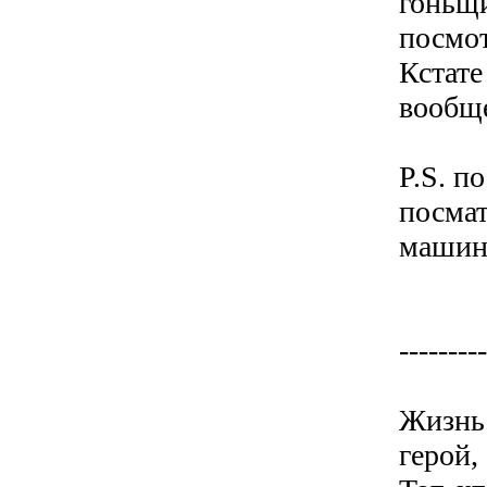
гоньщи
посмот
Кстате
вообще
P.S. п
посмат
машинк
---------
Жизнь 
герой,