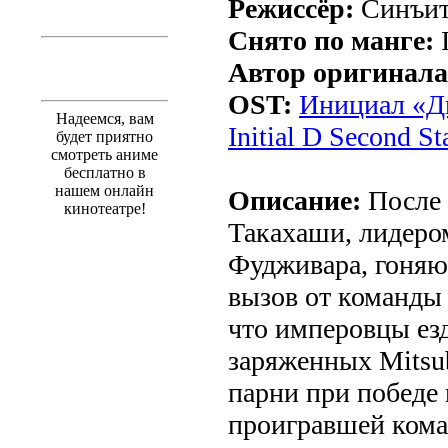
Режиссёр:
Синъит
Снято по манге:
I
Автор оригинала
OST:
Инициал «Ди
Надеемся, вам
Initial D Second St
будет приятно
смотреть аниме
бесплатно в
нашем онлайн
Описание:
После 
кинотеатре!
Такахаши, лидеро
Фудживара, гоняю
вызов от команды 
что имперовцы ез
заряженных Mitsub
парни при победе
проигравшей кома