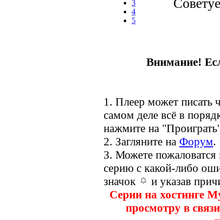
Совету
3
4
5
Внимание! Есл
1. Плеер может писать ч
самом деле всё в порядк
нажмите на "Проиграть"
2. Загляните на
Форум
.
3. Можете пожаловатся
серию с какой-либо оши
значок
и указав прич
Серии на хостинге M
просмотру в связи