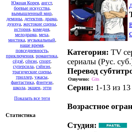
Южная Корея
,
ангст
,
боевые искусства
,
вымышленный мир
,
демоны
,
детектив
,
драма
,
дунхуа
,
жестокие сцены
,
история
,
комедия
,
мелодрама
,
меха
,
мистика
,
музыкальный
,
наше время
,
Категория:
TV сер
повседневность
,
приключения
,
романтика
,
сериалы (Рус. суб.
сёдзё
,
сёнэн
,
спорт
,
суперсила
,
сэйнэн
,
Перевод субтитр
трагические сцены
,
триллер
,
ужасы
,
Озвучено:
Gits
фантастика
,
фэнтези
,
Серии:
1-13 из 13
школа
,
экшен
,
этти
.
Показать все теги
Возрастное огра
Статистика
Студия: