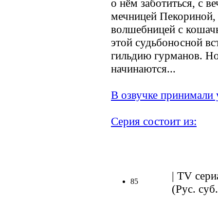
о нём заботиться, с 
мечницей Пекориной, 
волшебницей с кошач
этой судьбоносной вс
гильдию гурманов. Н
начинаются...
В озвучке принимали 
Серия состоит из:
| TV сери
85
(Рус. суб.