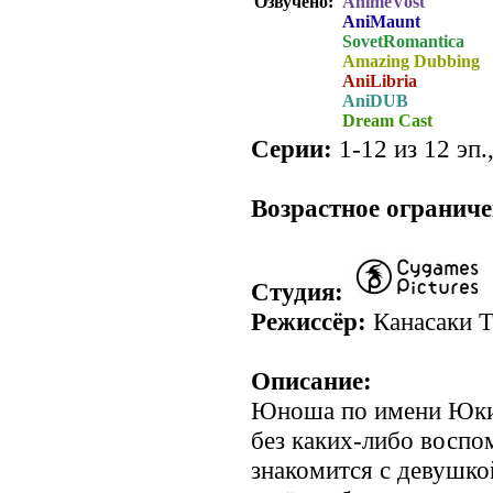
Озвучено:
AnimeVost
AniMaunt
SovetRomantica
Amazing Dubbing
AniLibria
AniDUB
Dream Cast
Серии:
1-12 из 12 эп.
Возрастное ограниче
Студия:
Режиссёр:
Канасаки 
Описание:
Юноша по имени Юки 
без каких-либо воспо
знакомится с девушко