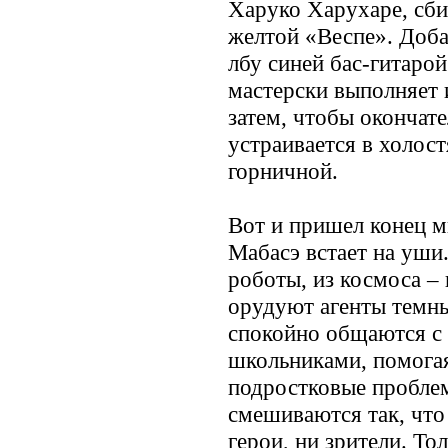
Харуко Харухаре, сб
желтой «Веспе». Доба
лбу синей бас-гитаро
мастерски выполняет 
затем, чтобы окончате
устраивается в холос
горничной.
Вот и пришел конец м
Мабасэ встает на уши
роботы, из космоса –
орудуют агенты темны
спокойно общаются с
школьниками, помога
подростковые проблем
смешиваются так, что
герои, ни зрители. То