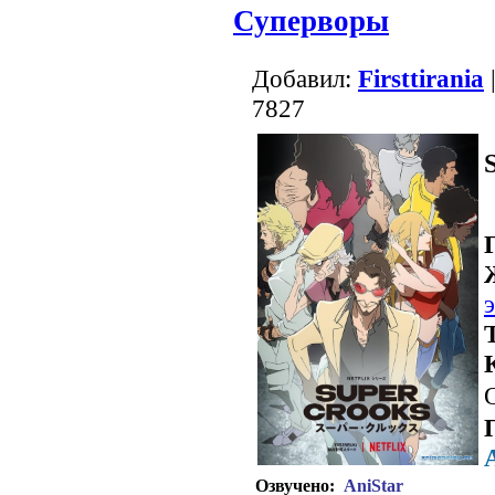
Суперворы
Добавил:
Firsttirania
7827
Озвучено:
AniStar