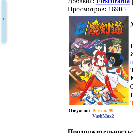
Добавил:
Firsttirania
Просмотров: 16905
Озвучено:
Persona99
VashMax2
Продолжительность