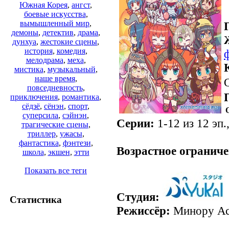
Южная Корея
,
ангст
,
боевые искусства
,
вымышленный мир
,
демоны
,
детектив
,
драма
,
дунхуа
,
жестокие сцены
,
история
,
комедия
,
мелодрама
,
меха
,
мистика
,
музыкальный
,
наше время
,
повседневность
,
приключения
,
романтика
,
сёдзё
,
сёнэн
,
спорт
,
суперсила
,
сэйнэн
,
Серии:
1-12 из 12 эп.
трагические сцены
,
триллер
,
ужасы
,
фантастика
,
фэнтези
,
Возрастное ограниче
школа
,
экшен
,
этти
Показать все теги
Студия:
Статистика
Режиссёр:
Минору Ас