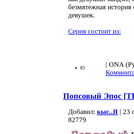
безмятежная история 
девушек.
Серия состоит из:
| ONA (Ру
85
Коммента
Попсовый Эпос [Т
Добавил:
кыс..Я
| 23 
82779