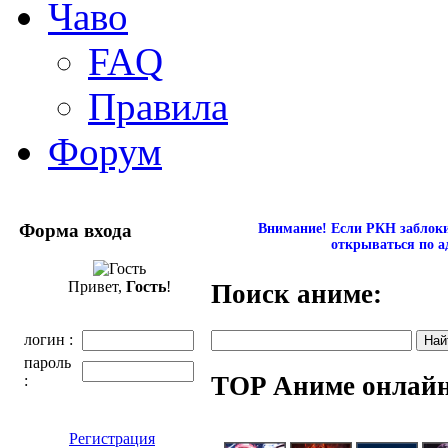
Чаво
FAQ
Правила
Форум
Форма входа
Внимание! Если РКН заблокир
открываться по а
Привет,
Гость
!
Поиск аниме:
логин :
пароль
TOP Аниме онлай
:
Регистрация