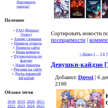
Напомнить
пароль?
Полезное
»
FAQ (Вопрос/
Сортировать новости п
Ответ)
посещаемости
|
коммен
»
Аниме словарик
»
Правила этикета
»
Правила сайта
»
Наша команда
< Назад
1
...
5
6
7
»
Путеводитель по
форуму
Девушки-кайдзю [
»
Наши баннеры
»
Реклама на сайте
»
Доска вакансий
Добавил:
Dgessi
| 6 д
InFanDub
2100
Облако тегов
2018
,
2019
,
2020
,
2021
,
2022
,
2023
,
2024
,
2025
,