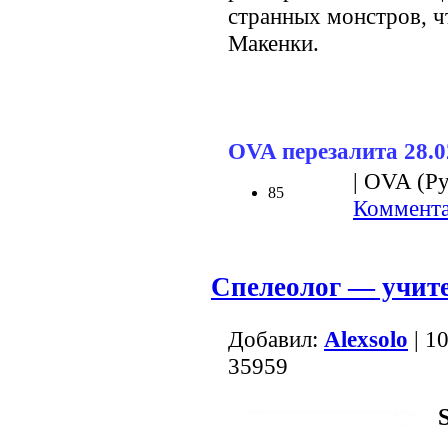
странных монстров, ч
Макенки.
OVA перезалита 28.0
| OVA (Ру
85
Коммента
Спелеолог — учит
Добавил:
Alexsolo
| 1
35959