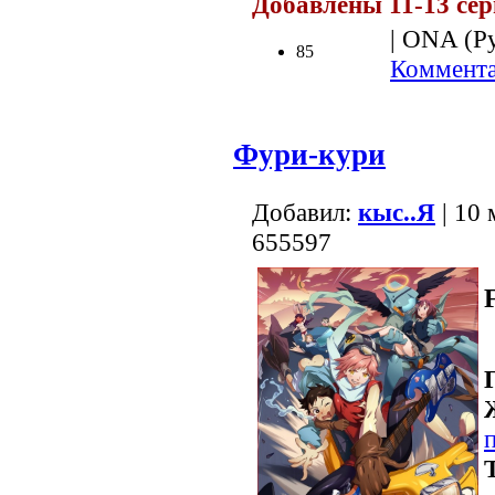
Добавлены 11-13 сер
| ONA (Ру
85
Коммента
Фури-кури
Добавил:
кыс..Я
| 10 
655597