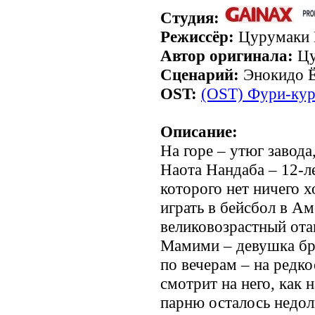
Студия:
Режиссёр:
Цурумаки 
Автор оригинала:
Цу
Сценарий:
Энокидо 
OST:
(OST) Фури-кури
Описание:
На горе – утюг завода
Наота Нандаба – 12-л
которого нет ничего 
играть в бейсбол в Ам
великовозрастный ота
Мамими – девушка бра
по вечерам – на редко
смотрит на него, как 
парню осталось недол