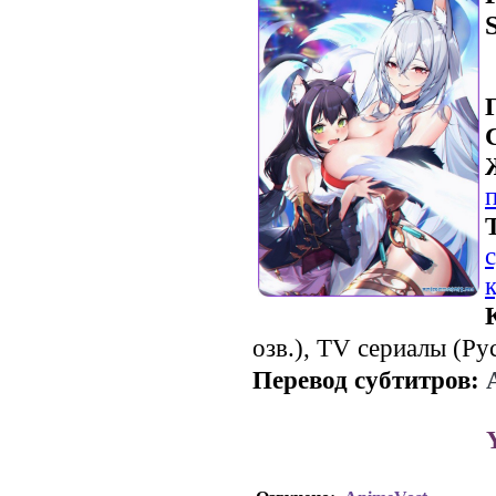
озв.), TV сериалы (Рус
Перевод субтитров:
Перевод субтитров: