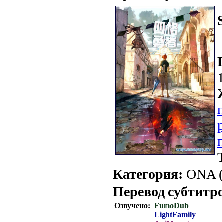
Категория:
ONA (
Перевод субтитр
Озвучено:
FumoDub
LightFamily