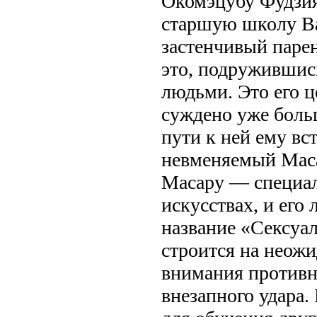
Окомэцубу Фудзия
старшую школу В
застенчивый парен
это, подружившись
людьми. Это его це
суждено уже больш
пути к ней ему вс
невменяемый Мас
Масару — специал
искусствах, и его
название «Сексуа
строится на неож
внимания противн
внезапного удара.