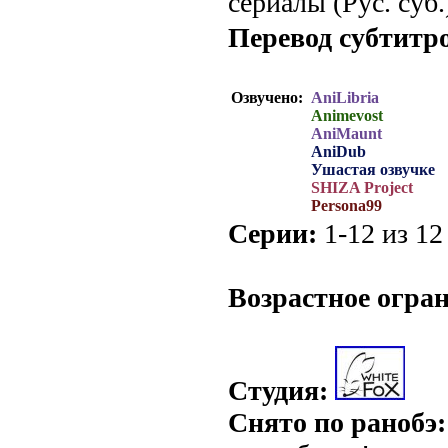
сериалы (Рус. суб.
Перевод субтитр
Озвучено:
AniLibria
Animevost
AniMaunt
AniDub
Ушастая озвучке
SHIZA Project
Persona99
Серии:
1-12 из 12 
.
Возрастное огра
Студия:
Снято по ранобэ: