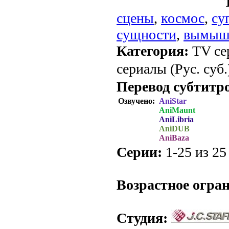
сцены
,
космос
,
су
сущности
,
вымыш
Категория:
TV се
сериалы (Рус. суб.
Перевод субтитр
Озвучено:
AniStar
AniMaunt
AniLibria
AniDUB
AniBaza
Серии:
1-25 из 25 
.
Возрастное огра
Студия: