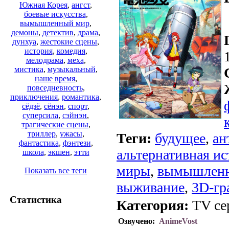
Южная Корея
,
ангст
,
боевые искусства
,
вымышленный мир
,
демоны
,
детектив
,
драма
,
дунхуа
,
жестокие сцены
,
история
,
комедия
,
мелодрама
,
меха
,
мистика
,
музыкальный
,
наше время
,
повседневность
,
приключения
,
романтика
,
сёдзё
,
сёнэн
,
спорт
,
суперсила
,
сэйнэн
,
трагические сцены
,
триллер
,
ужасы
,
Теги:
будущее
,
ан
фантастика
,
фэнтези
,
альтернативная ис
школа
,
экшен
,
этти
миры
,
вымышлен
Показать все теги
выживание
,
3D-гр
Статистика
Категория:
TV се
Озвучено:
AnimeVost