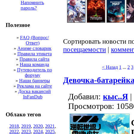
Напомнить
пароль?
Полезное
»
FAQ (Вопрос/
Сортировать новости п
Ответ)
посещаемости
|
коммен
»
Аниме словарик
»
Правила этикета
»
Правила сайта
»
Наша команда
< Назад
1
...
2
3
»
Путеводитель по
форуму
Девочка-батарейк
»
Наши баннеры
»
Реклама на сайте
»
Доска вакансий
Добавил:
кыс..Я
|
InFanDub
Просмотров: 1058
Облако тегов
2018
,
2019
,
2020
,
2021
,
2022
,
2023
,
2024
,
2025
,