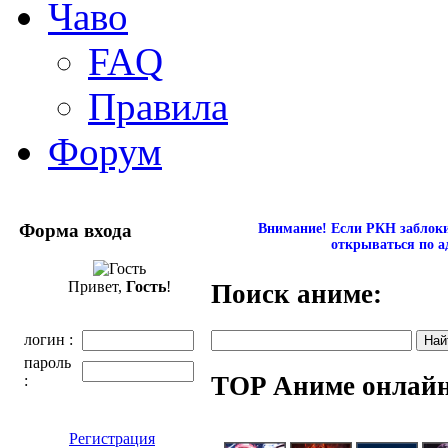
Чаво
FAQ
Правила
Форум
Форма входа
Внимание! Если РКН заблокир
открываться по а
Привет,
Гость
!
Поиск аниме:
логин :
пароль
TOP Аниме онлай
:
Регистрация