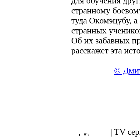
для обучения друг
странному боевому
туда Окомэцубу, а
странных ученико
Об их забавных п
расскажет эта ист
© Дмит
.
| TV сер
85