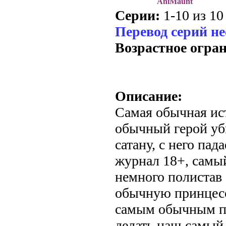
AniMaunt
Серии:
1-10 из 10 
Перевод серий н
Возрастное огра
Описание:
Самая обычная ис
обычный герой уб
сатану, с него па
журнал 18+, самы
немного полистав 
обычную принцесс
самым обычным пр
делать наш самый