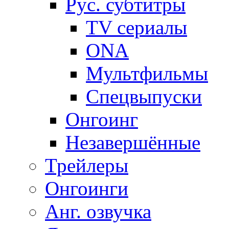
Рус. субтитры
TV сериалы
ONA
Мультфильмы
Спецвыпуски
Онгоинг
Незавершённые
Трейлеры
Онгоинги
Анг. озвучка