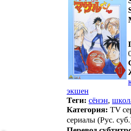
экшен
Теги:
сёнэн
,
школ
Категория:
TV се
сериалы (Рус. суб.
Перевод субтитр