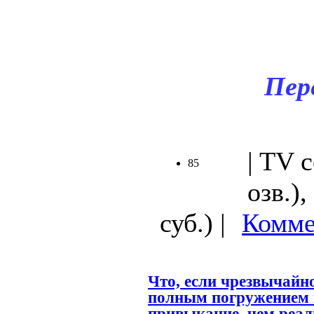
.
Пер
| TV 
85
озв.)
суб.) |
Комме
Что, если чрезвычайно
полным погружением 
привыкание, чем реал