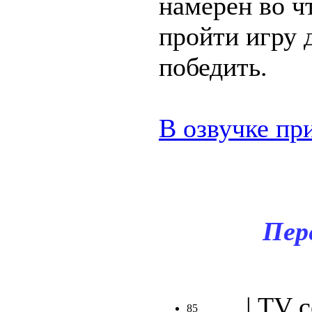
намерен во ч
пройти игру 
победить.
В озвучке пр
.
Пер
| TV 
85