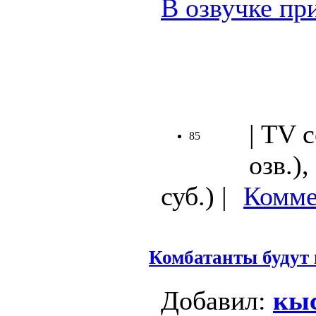
В озвучке пр
.
| TV 
85
озв.)
суб.) |
Комме
Комбатанты будут
Добавил:
кыс