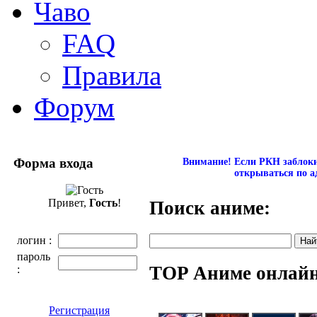
Чаво
FAQ
Правила
Форум
Форма входа
Внимание! Если РКН заблокир
открываться по а
Привет,
Гость
!
Поиск аниме:
логин :
пароль
TOP Аниме онлай
:
Регистрация