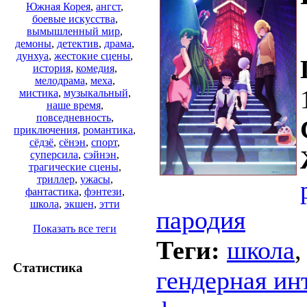
Южная Корея
,
ангст
,
боевые искусства
,
вымышленный мир
,
демоны
,
детектив
,
драма
,
дунхуа
,
жестокие сцены
,
история
,
комедия
,
мелодрама
,
меха
,
мистика
,
музыкальный
,
наше время
,
повседневность
,
приключения
,
романтика
,
сёдзё
,
сёнэн
,
спорт
,
суперсила
,
сэйнэн
,
трагические сцены
,
триллер
,
ужасы
,
фантастика
,
фэнтези
,
школа
,
экшен
,
этти
пародия
Показать все теги
Теги:
школа
Статистика
гендерная ин