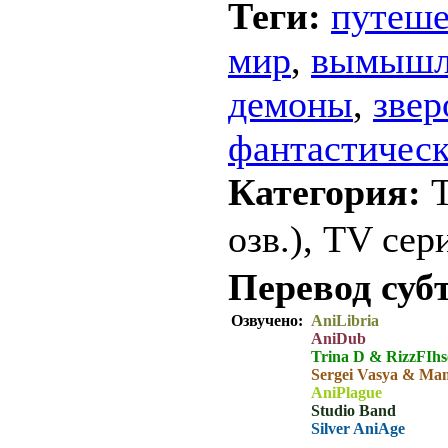
Теги:
путеше
мир
,
вымышл
демоны
,
зве
фантастичес
Категория:
озв.), TV сер
Перевод суб
Озвучено:
AniLibria
AniDub
Trina D & RizzFIhs
Sergei Vasya & Ma
AniPlague
Studio Band
Silver AniAge