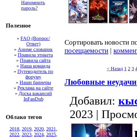
Напомнить
пароль?
Полезное
»
FAQ (Вопрос/
Сортировать новости п
Ответ)
посещаемости
|
коммен
»
Аниме словарик
»
Правила этикета
»
Правила сайта
»
Наша команда
< Назад
1
2
3
»
Путеводитель по
форуму
Любовные неудачи
»
Наши баннеры
»
Реклама на сайте
»
Доска вакансий
Добавил:
кыс
InFanDub
2023 | Просм
Облако тегов
2018
,
2019
,
2020
,
2021
,
2022
,
2023
,
2024
,
2025
,