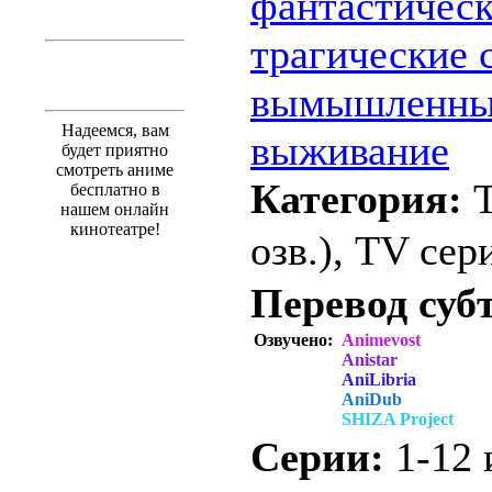
фантастичес
трагические 
вымышленны
Надеемся, вам
выживание
будет приятно
смотреть аниме
Категория:
бесплатно в
нашем онлайн
кинотеатре!
озв.), TV сер
Перевод суб
Озвучено:
Animevost
Anistar
AniLibria
AniDub
SHIZA Project
Серии:
1-12 и