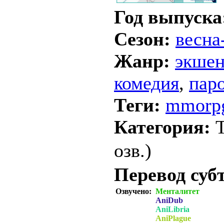
Год выпуска
Сезон:
весна
Жанр:
экше
комедия
,
пар
Теги:
mmorp
Категория:
озв.)
Перевод суб
Озвучено:
Менталитет
AniDub
AniLibria
AniPlague