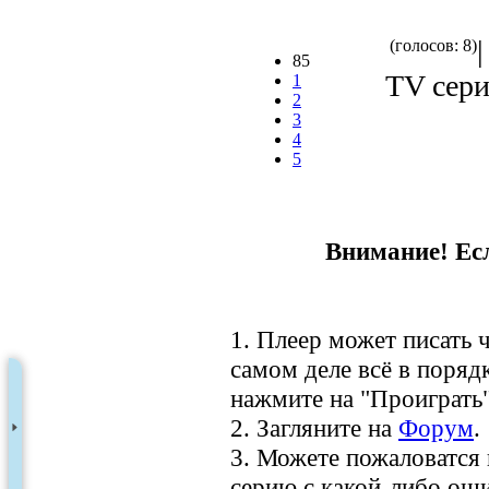
(голосов: 8)
85
TV сери
1
2
3
4
5
Внимание! Есл
1. Плеер может писать ч
самом деле всё в порядк
нажмите на "Проиграть"
2. Загляните на
Форум
.
3. Можете пожаловатся
серию с какой-либо оши