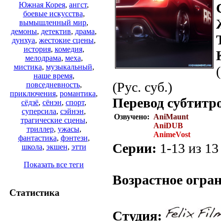
Южная Корея
,
ангст
,
боевые искусства
,
вымышленный мир
,
демоны
,
детектив
,
драма
,
дунхуа
,
жестокие сцены
,
история
,
комедия
,
мелодрама
,
меха
,
мистика
,
музыкальный
,
наше время
,
(Рус. суб.)
повседневность
,
приключения
,
романтика
,
Перевод субтитр
сёдзё
,
сёнэн
,
спорт
,
суперсила
,
сэйнэн
,
Озвучено:
AniMaunt
трагические сцены
,
AniDUB
триллер
,
ужасы
,
AnimeVost
фантастика
,
фэнтези
,
Серии:
1-13 из 13 
школа
,
экшен
,
этти
.
Показать все теги
Возрастное огра
Статистика
Студия: