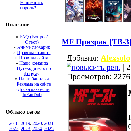
Напомнить
пароль?
Полезное
»
FAQ (Вопрос/
MF Призрак [ТВ-3
Ответ)
»
Аниме словарик
»
Правила этикета
Добавил:
Alexsolo
»
Правила сайта
»
Наша команда
| 2
»
Путеводитель по
форуму
Просмотров: 2276
»
Наши баннеры
»
Реклама на сайте
»
Доска вакансий
InFanDub
Облако тегов
2018
,
2019
,
2020
,
2021
,
2022
,
2023
,
2024
,
2025
,