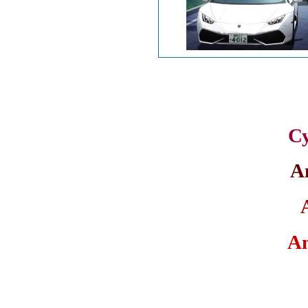
С
A
A