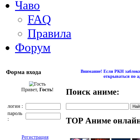
Чаво
FAQ
Правила
Форум
Форма входа
Внимание! Если РКН заблокир
открываться по а
Привет,
Гость
!
Поиск аниме:
логин :
пароль
TOP Аниме онлай
:
Регистрация