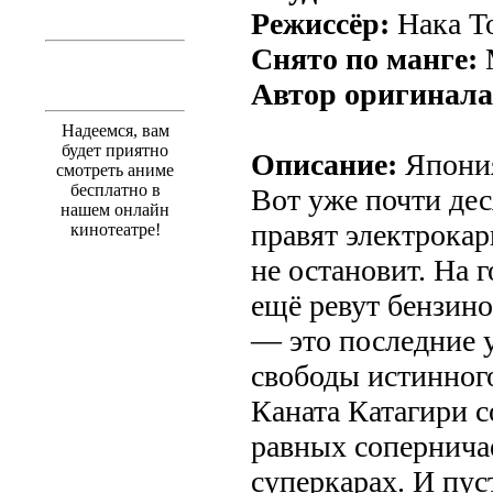
Режиссёр:
Нака Т
Снято по манге:
Автор оригинала
Надеемся, вам
будет приятно
Описание:
Япония
смотреть аниме
бесплатно в
Вот уже почти де
нашем онлайн
правят электрокар
кинотеатре!
не остановит. На 
ещё ревут бензин
— это последние 
свободы истинног
Каната Катагири с
равных соперничае
суперкарах. И пус