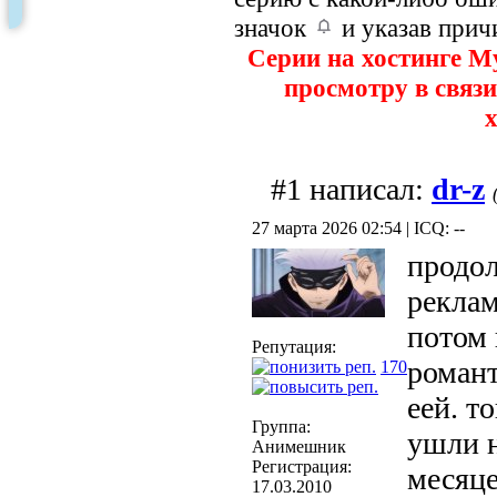
значок
и указав прич
Серии на хостинге M
просмотру в связи
х
#1 написал:
dr-z
27 марта 2026 02:54 | ICQ: --
продол
реклам
потом 
Репутация:
романт
170
еей. т
Группа:
ушли н
Анимешник
Регистрация:
месяце
17.03.2010