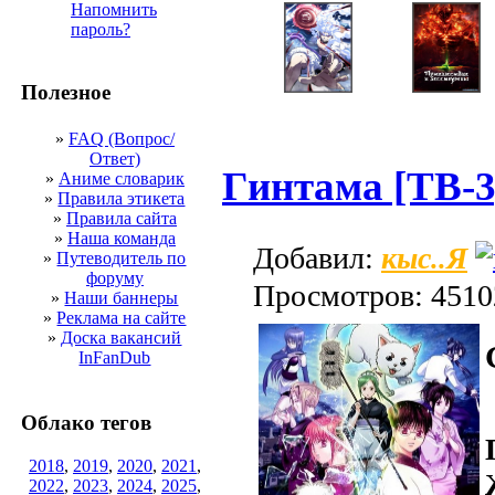
Напомнить
пароль?
Полезное
»
FAQ (Вопрос/
Ответ)
Гинтама [ТВ-3
»
Аниме словарик
»
Правила этикета
»
Правила сайта
»
Наша команда
кыс..Я
Добавил:
»
Путеводитель по
форуму
Просмотров: 4510
»
Наши баннеры
»
Реклама на сайте
»
Доска вакансий
InFanDub
Облако тегов
2018
,
2019
,
2020
,
2021
,
2022
,
2023
,
2024
,
2025
,