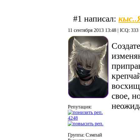
кыс..
#1 написал:
11 сентября 2013 13:48 | ICQ: 333
Создате
изменя
припра
крепча
восхище
свое, н
неожид
Репутация:
4248
Группа: Сэмпай