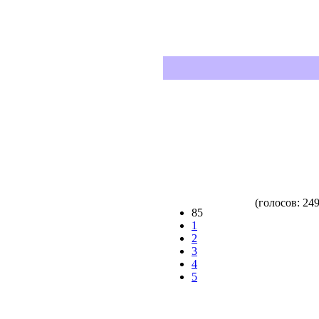
(голосов: 249
85
1
2
3
4
5