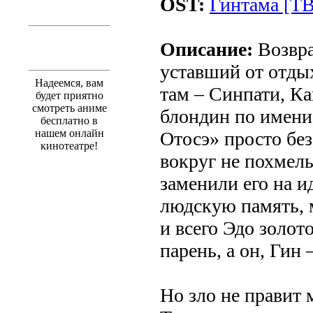
OST:
Гинтама [ТВ-
Описание:
Возвра
уставший от отдых
Надеемся, вам
там – Синпати, Ка
будет приятно
смотреть аниме
блондин по имени
бесплатно в
нашем онлайн
Отосэ» просто без
кинотеатре!
вокруг не похмел
заменили его на и
людскую память, 
и всего Эдо золот
парень, а он, Гин
Но зло не правит 