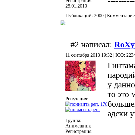
----------
Регистрация:
25.01.2010
Публикаций: 2000 | Комментариев
#2 написал:
RoXy
11 сентября 2013 19:32 | ICQ: 22
Гинтама
пародий
у данно
то это 
Репутация:
большей
178
адски у
Группа:
Анимешник
Регистрация: