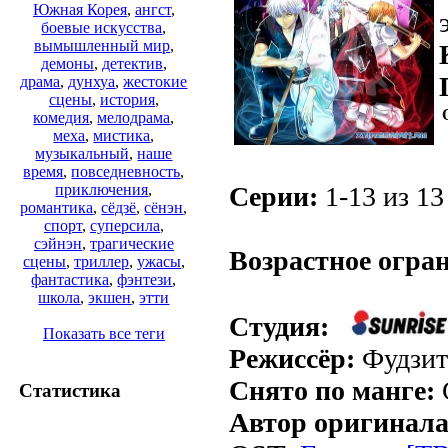
Южная Корея
,
ангст
,
боевые искусства
,
вымышленный мир
,
демоны
,
детектив
,
драма
,
дунхуа
,
жестокие
сцены
,
история
,
комедия
,
мелодрама
,
меха
,
мистика
,
музыкальный
,
наше
время
,
повседневность
,
Серии:
1-13 из 13 
приключения
,
романтика
,
сёдзё
,
сёнэн
,
.
спорт
,
суперсила
,
сэйнэн
,
трагические
Возрастное огра
сцены
,
триллер
,
ужасы
,
фантастика
,
фэнтези
,
школа
,
экшен
,
этти
Студия:
Показать все теги
Режиссёр:
Фудзит
Снято по манге:
Статистика
Автор оригинала