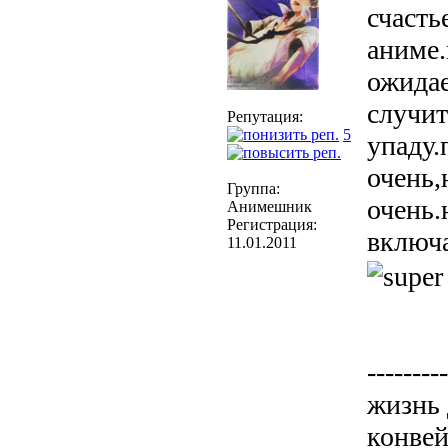
счасть
аниме.
ожида
случит
Репутация:
5
упаду.
очень,
Группа:
очень.
Анимешник
Регистрация:
включ
11.01.2011
---------
жизнь 
конвей