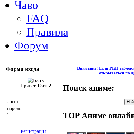
Чаво
FAQ
Правила
Форум
Форма входа
Внимание! Если РКН заблокир
открываться по а
Привет,
Гость
!
Поиск аниме:
логин :
пароль
TOP Аниме онлай
:
Регистрация