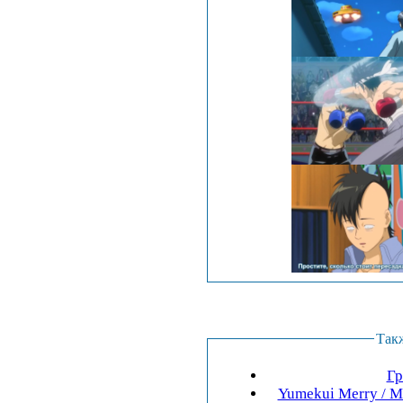
Так
Гр
Yumekui Merry / М