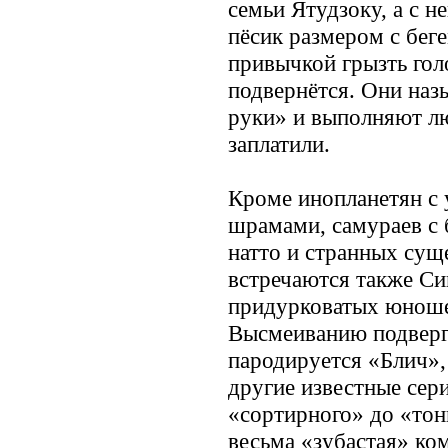
семьи Ятудзоку, а с н
пёсик размером с бег
привычкой грызть гол
подвернётся. Они наз
руки» и выполняют лю
заплатили.
Кроме инопланетян с 
шрамами, самураев с 
натто и странных сущ
встречаются также Си
придурковатых юноше
Высмеиванию подверг
пародируется «Блич»,
другие известные сер
«сортирного» до «тон
весьма «зубастая» ко