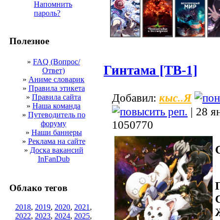
Напомнить
пароль?
Полезное
»
FAQ (Вопрос/
Гинтама [ТВ-1]
Ответ)
»
Аниме словарик
»
Правила этикета
кыс..Я
Добавил:
»
Правила сайта
»
Наша команда
| 28 я
»
Путеводитель по
1050770
форуму
»
Наши баннеры
»
Реклама на сайте
»
Доска вакансий
InFanDub
Облако тегов
2018
,
2019
,
2020
,
2021
,
2022
,
2023
,
2024
,
2025
,