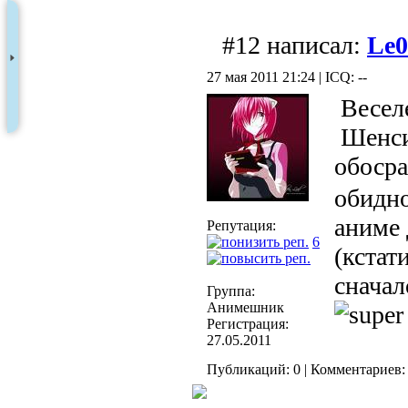
#12 написал:
Le0
27 мая 2011 21:24 | ICQ: --
Весел
Шенси
обоср
обидно
аним
Репутация:
6
(кстат
сначал
Группа:
Анимешник
Регистрация:
27.05.2011
Публикаций: 0 | Комментариев: 