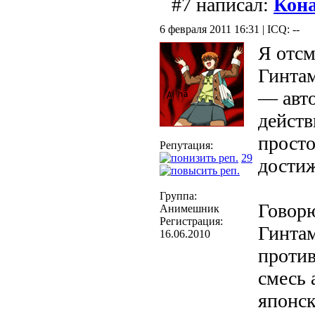
#7 написал:
Кон
6 февраля 2011 16:31 | ICQ: --
Я отсм
Гинтам
— авт
действ
просто
Репутация:
29
дости
Группа:
Говорю
Анимешник
Регистрация:
Гинтам
16.06.2010
проти
смесь 
японск