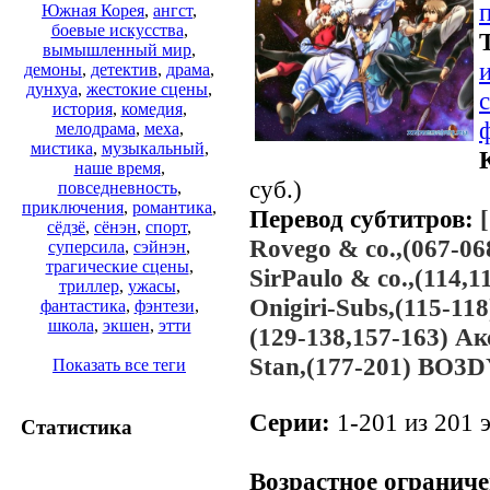
Южная Корея
,
ангст
,
боевые искусства
,
вымышленный мир
,
демоны
,
детектив
,
драма
,
дунхуа
,
жестокие сцены
,
история
,
комедия
,
мелодрама
,
меха
,
мистика
,
музыкальный
,
наше время
,
суб.)
повседневность
,
приключения
,
романтика
,
Перевод субтитров:
сёдзё
,
сёнэн
,
спорт
,
Rovego & co.,(067-06
суперсила
,
сэйнэн
,
трагические сцены
,
SirPaulo & co.,(114,1
триллер
,
ужасы
,
Onigiri-Subs,(115-118
фантастика
,
фэнтези
,
школа
,
экшен
,
этти
(129-138,157-163) Ак
Stan,(177-201) BO3
Показать все теги
Серии:
1-201 из 201 э
Статистика
.
Возрастное ограниче