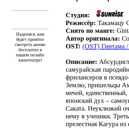
Студия:
Режиссёр:
Такамацу 
Снято по манге:
Gint
Надеемся, вам
Автор оригинала:
Со
будет приятно
смотреть аниме
OST:
(OST) Гинтама /
бесплатно в
нашем онлайн
кинотеатре!
Описание:
Абсурдист
самурайская пародий
фрилансеров в псевдо
Землю, пришельцы Ам
мечей, единственный,
японский дух – самоу
Саката. Неуклюжий оч
нему в ученики. Треть
прелестная Кагура из