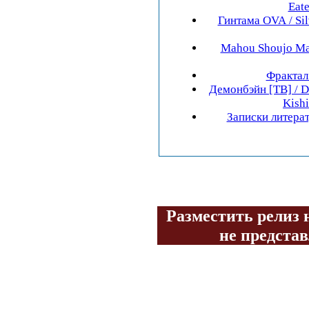
Eate
Гинтама OVA / Sil
Mahou Shoujo Ma
Фрактал 
Демонбэйн [ТВ] / 
Kish
Записки литера
Разместить релиз н
не предста