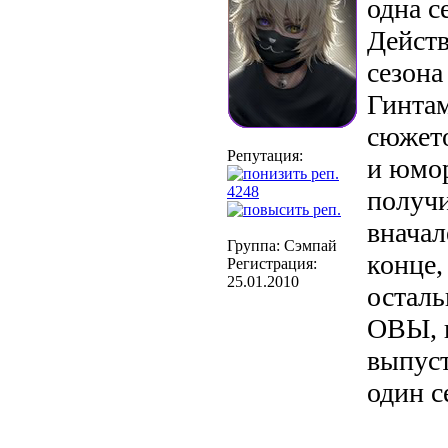
одна се
Действ
сезона
Гинтам
сюжето
Репутация:
и юмор
4248
получ
вначал
Группа: Сэмпай
конце,
Регистрация:
25.01.2010
остал
ОВЫ, 
выпуст
один с