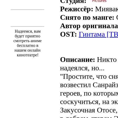
Студия:
Режиссёр:
Миявак
Снято по манге:
Автор оригинала
Надеемся, вам
OST:
Гинтама [ТВ
будет приятно
смотреть аниме
бесплатно в
нашем онлайн
кинотеатре!
Описание:
Никто 
надеялся, но...
"Простите, что сн
возвестил Санрай
героев, по которы
соскучиться, на э
Закусочная Отос