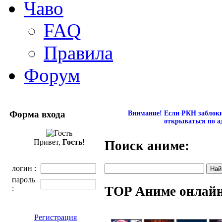
Чаво
FAQ
Правила
Форум
Форма входа
Внимание! Если РКН заблокир
открываться по а
Привет,
Гость
!
Поиск аниме:
логин :
пароль
TOP Аниме онлай
:
Регистрация