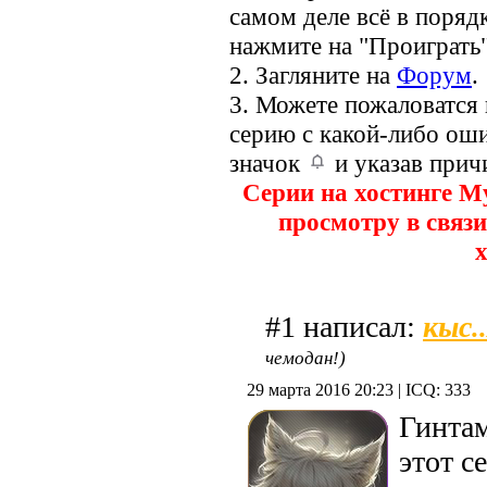
самом деле всё в порядк
нажмите на "Проиграть"
2. Загляните на
Форум
.
3. Можете пожаловатся
серию с какой-либо оши
значок
и указав прич
Серии на хостинге M
просмотру в связи
х
кыс.
#1 написал:
чемодан!)
29 марта 2016 20:23 | ICQ: 333
Гинтам
этот с