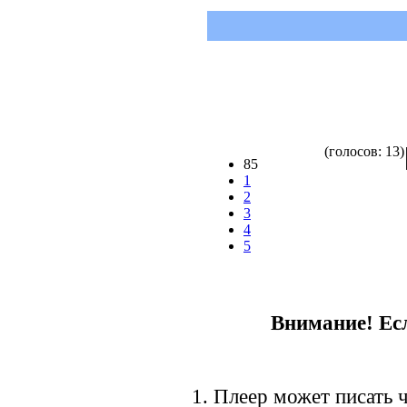
(голосов: 13)
85
1
2
3
4
5
Внимание! Есл
1. Плеер может писать ч