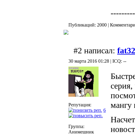
---------
Публикаций: 2000 | Комментарие
#2 написал:
fat3
30 марта 2016 01:28 | ICQ: --
Быстре
серия,
посмот
мангу 
Репутация:
6
Насчет
Группа:
новос
Анимешник