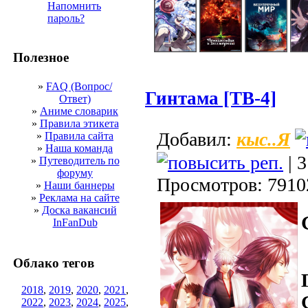
Напомнить
пароль?
Полезное
»
FAQ (Вопрос/
Гинтама [ТВ-4]
Ответ)
»
Аниме словарик
»
Правила этикета
кыс..Я
Добавил:
»
Правила сайта
»
Наша команда
| 3
»
Путеводитель по
форуму
Просмотров: 7910
»
Наши баннеры
»
Реклама на сайте
»
Доска вакансий
InFanDub
Облако тегов
2018
,
2019
,
2020
,
2021
,
2022
,
2023
,
2024
,
2025
,