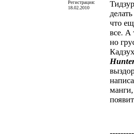
Тидзур
Регистрация:
18.02.2010
делать
что ещ
все. А
но гру
Кадзух
Hunte
выздор
напис
манги,
появит
---------