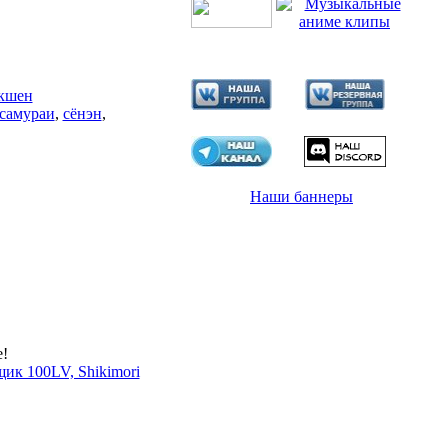
кшен
самураи
,
сёнэн
,
Наши баннеры
е!
ик 100LV, Shikimori