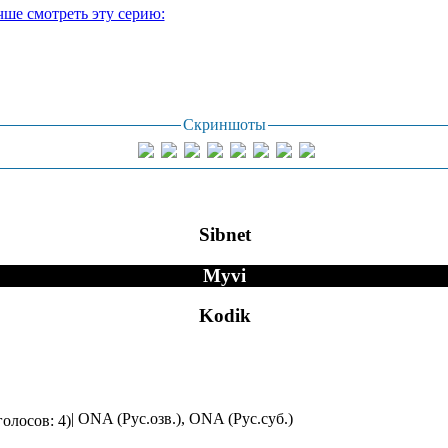
чше смотреть эту серию:
Скриншоты
Sibnet
Myvi
Kodik
| ONA (Рус.озв.), ONA (Рус.суб.)
голосов: 4)