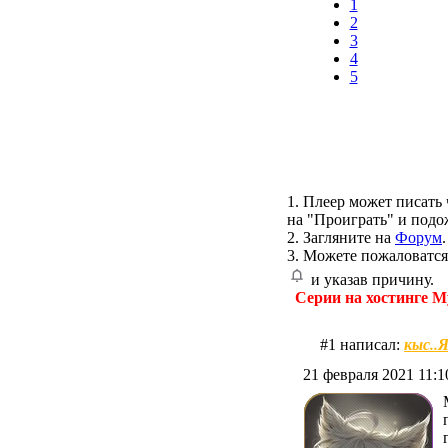
1
2
3
4
5
1. Плеер может писать 
на "Проиграть" и подо
2. Загляните на
Форум
.
3. Можете пожаловатся
и указав причину.
Серии на хостинге M
кыс..
#1 написал:
21 февраля 2021 11:1