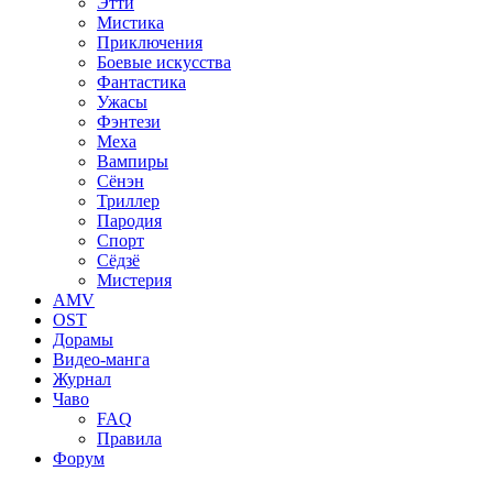
Этти
Мистика
Приключения
Боевые искусства
Фантастика
Ужасы
Фэнтези
Меха
Вампиры
Сёнэн
Триллер
Пародия
Спорт
Сёдзё
Мистерия
AMV
OST
Дорамы
Видео-манга
Журнал
Чаво
FAQ
Правила
Форум