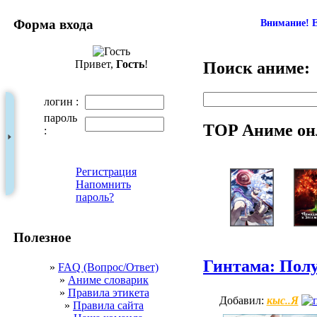
Форма входа
Внимание! Е
Привет,
Гость
!
Поиск аниме:
логин :
пароль
TOP Аниме он
:
Регистрация
Напомнить
пароль?
Полезное
Гинтама: Пол
»
FAQ (Вопрос/Ответ)
»
Аниме словарик
»
Правила этикета
кыс..Я
Добавил:
»
Правила сайта