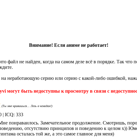
Внимание! Если аниме не работает!
что файл не найден, когда на самом деле всё в порядке. Так что
ждите.
 на неработающую серию или серию с какой-либо ошибкой, нажа
yvi могут быть недоступны к просмотру в связи с недоступнос
Я
(Ты мне нравишься... Лезь в чемодан!)
0 | ICQ: 333
Мне понраваилось. Замечательное продолжение. Смотришь, пор
поведению, отсутствию принципов и поведению к целом х)) Юм
гинтама осталась той же, а это самое главное для меня)