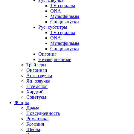
Рус. озвучка
TV сериалы
ONA
Мультфильмы
Спецвыпуски
Рус. субтитры
TV сериалы
ONA
Мультфильмы
Спецвыпуски
Онгоинг
Незавершённые
Трейлеры
Онгоинги
Анг. озвучка
Яп. озвучка
Live action
Хардсаб
Советуем
Жанры
Драма
Повседневность
Романтика
Комедия
Школа