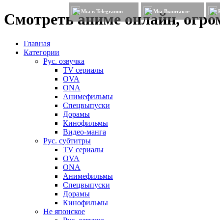
Мы в Telegramm
Мы Вконтакте
Смотреть аниме онлайн, огром
Главная
Категории
Рус. озвучка
TV сериалы
OVA
ONA
Анимефильмы
Спецвыпуски
Дорамы
Кинофильмы
Видео-манга
Рус. субтитры
TV сериалы
OVA
ONA
Анимефильмы
Спецвыпуски
Дорамы
Кинофильмы
Не японское