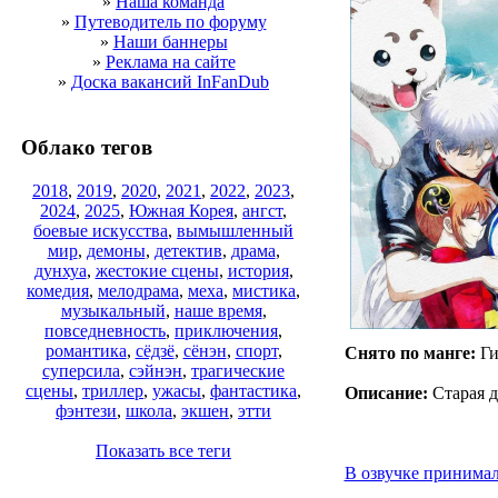
»
Наша команда
»
Путеводитель по форуму
»
Наши баннеры
»
Реклама на сайте
»
Доска вакансий InFanDub
Облако тегов
2018
,
2019
,
2020
,
2021
,
2022
,
2023
,
2024
,
2025
,
Южная Корея
,
ангст
,
боевые искусства
,
вымышленный
мир
,
демоны
,
детектив
,
драма
,
дунхуа
,
жестокие сцены
,
история
,
комедия
,
мелодрама
,
меха
,
мистика
,
музыкальный
,
наше время
,
повседневность
,
приключения
,
романтика
,
сёдзё
,
сёнэн
,
спорт
,
Снято по манге:
Ги
суперсила
,
сэйнэн
,
трагические
сцены
,
триллер
,
ужасы
,
фантастика
,
Описание:
Старая д
фэнтези
,
школа
,
экшен
,
этти
Показать все теги
В озвучке принимал