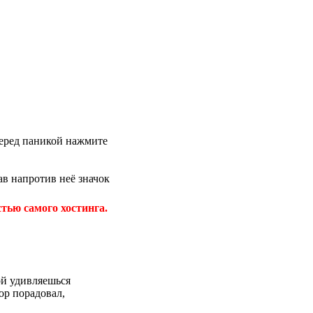
 перед паникой нажмите
в напротив неё значок
тью самого хостинга.
ой удивляешься
ор порадовал,