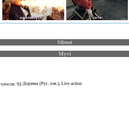
Sibnet
Myvi
| Дорамы (Рус. озв.), Live action
голосов: 9)