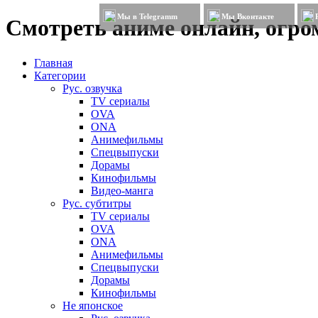
Мы в Telegramm
Мы Вконтакте
Смотреть аниме онлайн, огром
Главная
Категории
Рус. озвучка
TV сериалы
OVA
ONA
Анимефильмы
Спецвыпуски
Дорамы
Кинофильмы
Видео-манга
Рус. субтитры
TV сериалы
OVA
ONA
Анимефильмы
Спецвыпуски
Дорамы
Кинофильмы
Не японское