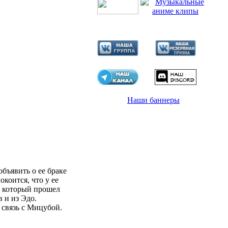
Наши баннеры
бъявить о ее браке
коится, что у ее
и, который прошел
 и из Эдо.
 связь с Мицубой.