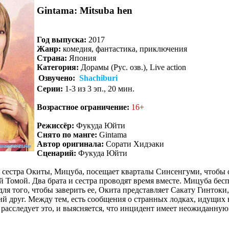
Gintama: Mitsuba hen
Год выпуска:
2017
Жанр:
комедия, фантастика, приключения
Страна:
Япония
Категория:
Дорамы (Рус. озв.), Live action
Озвучено:
Shachiburi
Серии:
1-3 из 3 эп., 20 мин.
Возрастное ограничение:
16+
Режиссёр:
Фукуда Юйти
Снято по манге:
Gintama
Автор оригинала:
Сорати Хидэаки
Сценарий:
Фукуда Юйти
сестра Окиты, Мицуба, посещает кварталы Синсенгуми, чтобы о
 Томой. Два брата и сестра проводят время вместе. Мицуба беспо
 для того, чтобы заверить ее, Окита представляет Сакату Гинток
ий друг. Между тем, есть сообщения о странных лодках, идущих в
асследует это, и выясняется, что инцидент имеет неожиданную