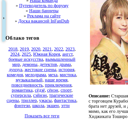
»
Наша команда
»
Путеводитель по форуму
»
Наши баннеры
»
Реклама на сайте
»
Доска вакансий InFanDub
Облако тегов
2018
,
2019
,
2020
,
2021
,
2022
,
2023
,
2024
,
2025
,
Южная Корея
,
ангст
,
боевые искусства
,
вымышленный
мир
,
демоны
,
детектив
,
драма
,
дунхуа
,
жестокие сцены
,
история
,
комедия
,
мелодрама
,
меха
,
мистика
,
музыкальный
,
наше время
,
повседневность
,
приключения
,
романтика
,
сёдзё
,
сёнэн
,
спорт
,
суперсила
,
сэйнэн
,
трагические
Описание:
Старшая 
сцены
,
триллер
,
ужасы
,
фантастика
,
с торговцем Курабой
фэнтези
,
школа
,
экшен
,
этти
брата нет друзей, и
мимо, как его лучш
Показать все теги
Хиджиката Тоширо р