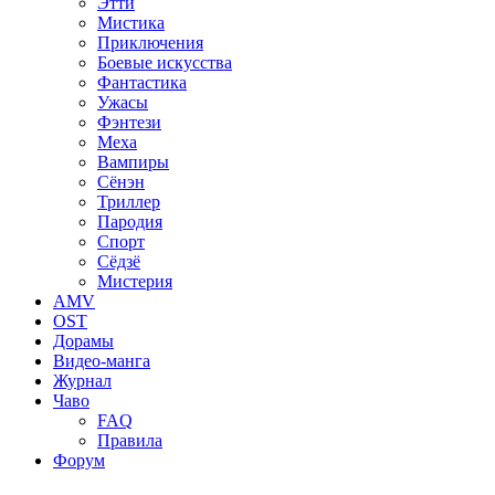
Этти
Мистика
Приключения
Боевые искусства
Фантастика
Ужасы
Фэнтези
Меха
Вампиры
Сёнэн
Триллер
Пародия
Спорт
Сёдзё
Мистерия
AMV
OST
Дорамы
Видео-манга
Журнал
Чаво
FAQ
Правила
Форум