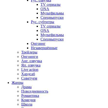
Рус. озвучка
TV сериалы
ONA
Мультфильмы
Спецвыпуски
Рус. субтитры
TV сериалы
ONA
Мультфильмы
Спецвыпуски
Онгоинг
Незавершённые
Трейлеры
Онгоинги
Анг. озвучка
Яп. озвучка
Live action
Хардсаб
Советуем
Жанры
Драма
Повседневность
Романтика
Комедия
Школа