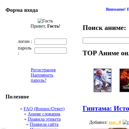
Форма входа
Внимание! Е
Привет,
Гость
!
Поиск аниме:
логин :
пароль
TOP Аниме он
:
Регистрация
Напомнить
пароль?
Полезное
Гинтама: Ист
»
FAQ (Вопрос/Ответ)
»
Аниме словарик
»
Правила этикета
кыс..Я
Добавил:
»
Правила сайта