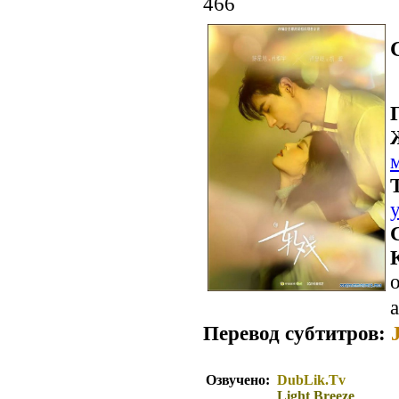
466
о
a
Перевод субтитров:
Озвучено:
DubLik.Tv
Light Breeze