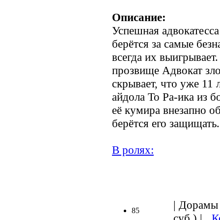
Описание:
Успешная адвокатесса
берётся за самые без
всегда их выигрывает.
прозвище Адвокат зло
скрывает, что уже 11 
айдола То Ра-ика из б
её кумира внезапно о
берётся его защищать.
В ролях:
.
| Дорамы 
85
суб.) |
К