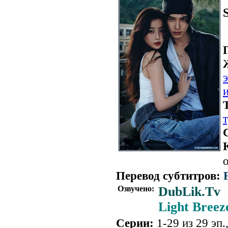
о
Перевод субтитров:
Озвучено:
DubLik.Tv
Light Breez
Серии:
1-29 из 29 эп.