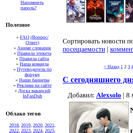
Напомнить
пароль?
Полезное
»
FAQ (Вопрос/
Сортировать новости п
Ответ)
посещаемости
|
коммен
»
Аниме словарик
»
Правила этикета
»
Правила сайта
»
Наша команда
< Назад
1
2
3
»
Путеводитель по
форуму
С сегодняшнего дн
»
Наши баннеры
»
Реклама на сайте
»
Доска вакансий
Добавил:
Alexsolo
| 8
InFanDub
N
Облако тегов
2018
,
2019
,
2020
,
2021
,
2022
,
2023
,
2024
,
2025
,