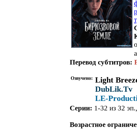
о
a
Перевод субтитров:
Озвучено:
Light Breez
DubLik.Tv
LE-Product
Серии:
1-32 из 32 эп.
Возрастное ограниче