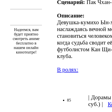
Сценарий:
Пак Чхан-
Описание:
Девушка-кумихо Ын-х
наслаждаясь вечной м
Надеемся, вам
будет приятно
становиться человеком
смотреть аниме
когда судьба сводит 
бесплатно в
нашем онлайн
футболистом Кан Щи-
кинотеатре!
клуба.
В ролях:
.
| Дорамы 
85
суб.) |
К