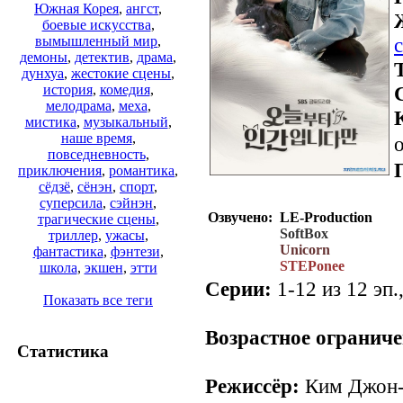
Южная Корея
,
ангст
,
боевые искусства
,
вымышленный мир
,
демоны
,
детектив
,
драма
,
дунхуа
,
жестокие сцены
,
история
,
комедия
,
мелодрама
,
меха
,
мистика
,
музыкальный
,
наше время
,
о
повседневность
,
приключения
,
романтика
,
сёдзё
,
сёнэн
,
спорт
,
суперсила
,
сэйнэн
,
Озвучено:
LE-Production
трагические сцены
,
SoftBox
триллер
,
ужасы
,
Unicorn
фантастика
,
фэнтези
,
STEPonee
школа
,
экшен
,
этти
Серии:
1-12 из 12 эп.
Показать все теги
Возрастное ограниче
Статистика
Режиссёр:
Ким Джон-