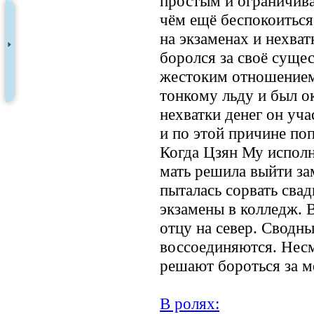
простым и ограничива
чём ещё беспокоиться
на экзаменах и нехватк
боролся за своё сущес
жестоким отношением
тонкому льду и был о
нехватки денег он уча
и по этой причине по
Когда Цзян Му исполн
мать решила выйти з
пыталась сорвать свад
экзамены в колледж. В
отцу на север. Сводны
воссоединяются. Несм
решают бороться за м
В ролях: