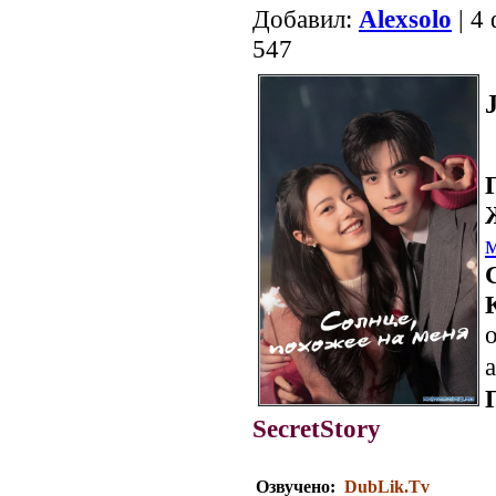
Добавил:
Alexsolo
| 4
547
о
a
SecretStory
Озвучено:
DubLik.Tv