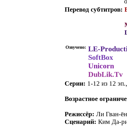
о
Перевод субтитров:
Перевод субтитров:
Перевод субтитров:
Озвучено:
LE-Product
SoftBox
Unicorn
DubLik.Tv
Серии:
1-12 из 12 эп.
Возрастное ограниче
Режиссёр:
Ли Гван-ён
Сценарий:
Ким Да-р