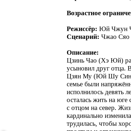
Возрастное ограниче
Режиссёр:
Юй Чжун 
Сценарий:
Чжао Сяо
Описание:
Цзинь Чао (Хэ Юй) ра
усыновил друг отца. В
Цзян Му (Юй Шу Синь
семье были напряжённ
исполнилось девять ле
осталась жить на юге 
с отцом на север. Жиз
кардинально изменила
трудилась, чтобы хор