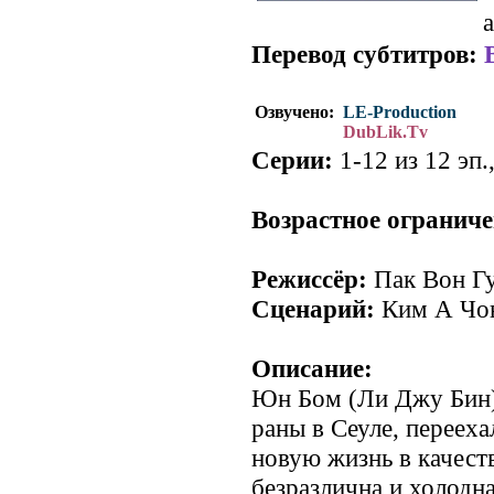
a
Перевод субтитров:
Озвучено:
LE-Production
DubLik.Tv
Серии:
1-12 из 12 эп.
Возрастное ограниче
Режиссёр:
Пак Вон Г
Сценарий:
Ким А Чо
Описание:
Юн Бом (Ли Джу Бин)
раны в Сеуле, перееха
новую жизнь в качест
безразлична и холодна