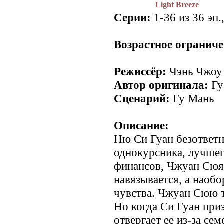
Light Breeze
Серии:
1-36 из 36 эп.
Возрастное ограниче
Режиссёр:
Чэнь Чжоу
Автор оригинала:
Гу
Сценарий:
Гу Мань
Описание:
Ню Си Гуан безответ
однокурсника, лучшег
финансов, Чжуан Сюя.
навязывается, а наобо
чувства. Чжуан Сюю т
Но когда Си Гуан приз
отвергает ее из-за се