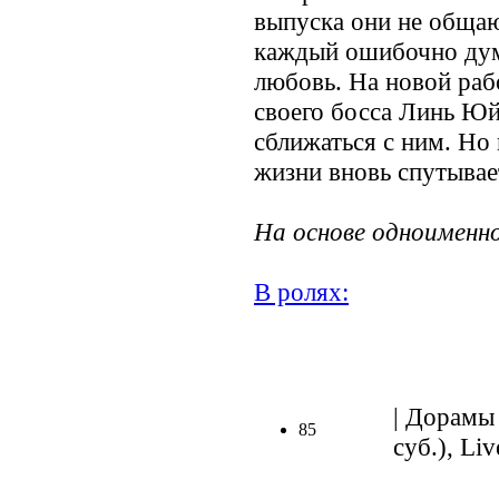
выпуска они не общаю
каждый ошибочно дума
любовь. На новой раб
своего босса Линь Юй
сближаться с ним. Но
жизни вновь спутывает
На основе одноименно
В ролях:
.
| Дорамы 
85
суб.), Liv