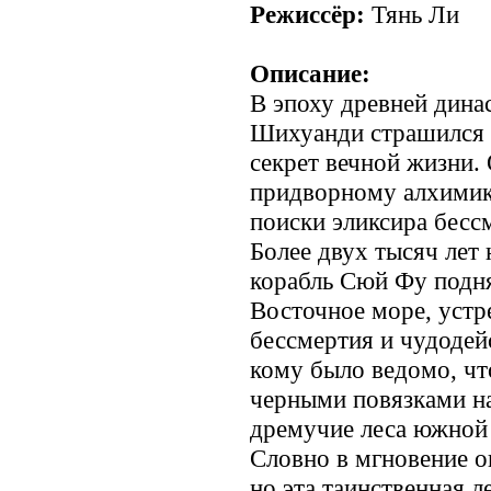
Режиссёр:
Тянь Ли
Описание:
В эпоху древней дина
Шихуанди страшился 
секрет вечной жизни.
придворному алхимик
поиски эликсира бесс
Более двух тысяч лет 
корабль Сюй Фу подня
Восточное море, устр
бессмертия и чудодей
кому было ведомо, что
черными повязками на
дремучие леса южной 
Словно в мгновение о
но эта таинственная 