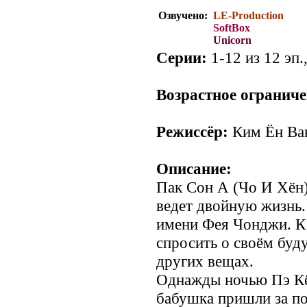
Озвучено:
LE-Production
SoftBox
Unicorn
Серии:
1-12 из 12 эп.
Возрастное ограниче
Режиссёр:
Ким Ён Ва
Описание:
Пак Сон А (Чо И Хён)
ведет двойную жизнь
имени Фея Чонджи. К 
спросить о своём буд
других вещах.
Однажды ночью Пэ Кён
бабушка пришли за п