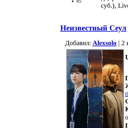
85
суб.), Liv
Неизвестный Сеул
Добавил:
Alexsolo
| 2
о