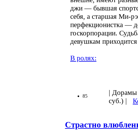
джи — бывшая спортс
себя, а старшая Ми-р
перфекционистка — де
госкорпорации. Судьб
девушкам приходится
В ролях:
.
| Дорамы 
85
суб.) |
К
Страстно влюблен