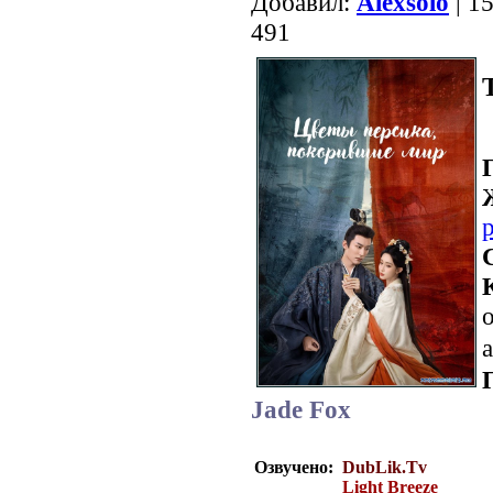
Добавил:
Alexsolo
| 1
491
о
a
Jade Fox
Озвучено:
DubLik.Tv
Light Breeze