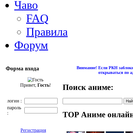
Чаво
FAQ
Правила
Форум
Форма входа
Внимание! Если РКН заблокир
открываться по а
Привет,
Гость
!
Поиск аниме:
логин :
пароль
TOP Аниме онлай
:
Регистрация