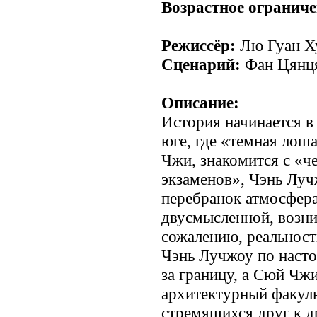
Возрастное ограниче
Режиссёр:
Лю Гуан Х
Сценарий:
Фан Цянц
Описание:
История начинается в
юге, где «темная ло
Чжи, знакомится с «ч
экзаменов», Чэнь Луч
перебранок атмосфера
двусмысленной, возни
сожалению, реальность
Чэнь Лучжоу по насто
за границу, а Сюй Чжи
архитектурный факуль
стремящихся друг к д