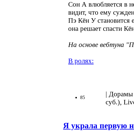
Сон А влюбляется в не
видит, что ему сужден
Пэ Кён У становится 
она решает спасти Кён
На основе вебтуна "П
В ролях:
.
| Дорамы 
85
суб.), Liv
Я украла первую н