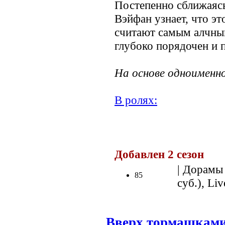
Постепенно сближаясь
Вэйфан узнает, что эт
считают самым алчны
глубоко порядочен и п
На основе одноименн
В ролях:
.
Добавлен 2 сезон
| Дорамы 
85
суб.), Liv
Вверх тормашкам