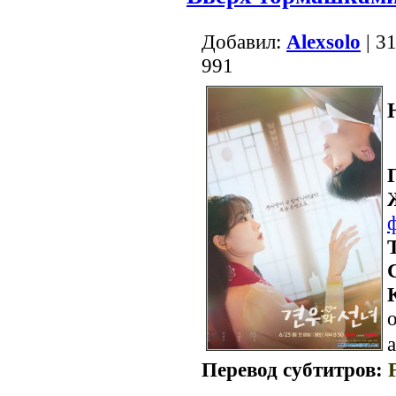
Добавил:
Alexsolo
| 3
991
о
a
Перевод субтитров: