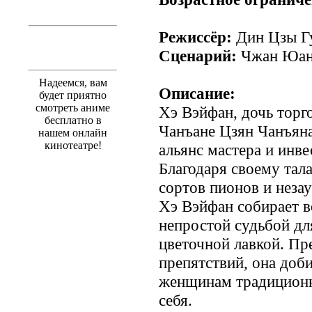
Режиссёр:
Дин Цзы Г
Сценарий:
Чжан Юан
Надеемся, вам
Описание:
будет приятно
смотреть аниме
Хэ Вэйфан, дочь торго
бесплатно в
Чанъане Цзян Чанъяна
нашем онлайн
кинотеатре!
альянс мастера и инве
Благодаря своему тал
сортов пионов и неза
Хэ Вэйфан собирает в
непростой судьбой дл
цветочной лавкой. Пр
препятствий, она доби
женщинам традиционн
себя.