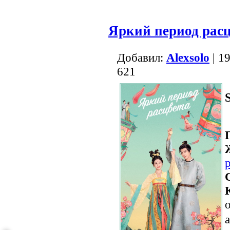
Яркий период рас
Добавил:
Alexsolo
| 1
621
о
a