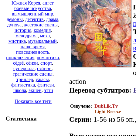
Южная Корея
,
ангст
,
боевые искусства
,
вымышленный мир
,
демоны
,
детектив
,
драма
,
дунхуа
,
жестокие сцены
,
история
,
комедия
,
мелодрама
,
меха
,
мистика
,
музыкальный
,
наше время
,
повседневность
,
приключения
,
романтика
,
сёдзё
,
сёнэн
,
спорт
,
суперсила
,
сэйнэн
,
о
трагические сцены
,
триллер
,
ужасы
,
action
фантастика
,
фэнтези
,
Перевод субтитров:
школа
,
экшен
,
этти
Показать все теги
Озвучено:
DubLik.Tv
Light Breeze
Серии:
1-56 из 56 эп.
Статистика
Возрастное ограниче