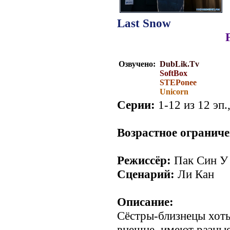
Last Snow
Перевод субтитров:
Озвучено:
DubLik.Tv
SoftBox
STEPonee
Unicorn
Серии:
1-12 из 12 эп.
Возрастное ограниче
Режиссёр:
Пак Син У
Сценарий:
Ли Кан
Описание:
Сёстры-близнецы хот
внешне, имеют разны