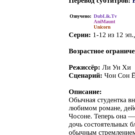
Перевод субтитров:
Озвучено:
DubLik.Tv
AniMaunt
Unicorn
Серии:
1-12 из 12 эп.
Возрастное ограниче
Режиссёр:
Ли Ун Хи
Сценарий:
Чон Сон Ё
Описание:
Обычная студентка вн
любимом романе, дейс
Чосоне. Теперь она —
дочь состоятельных б
обычным стремлением