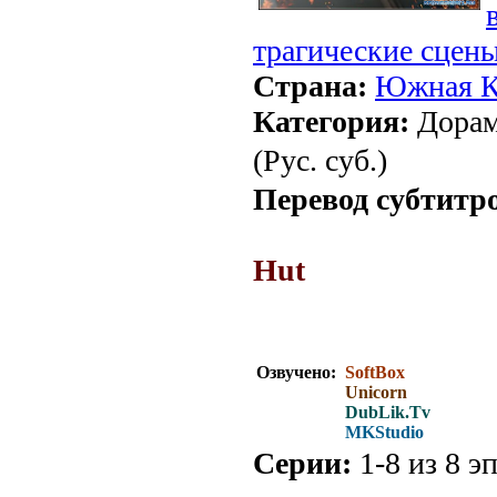
трагические сцен
Страна:
Южная К
Категория:
Дорам
(Рус. суб.)
Перевод субтитр
Hut
Перевод субтитр
Озвучено:
SoftBox
Unicorn
DubLik.Tv
MKStudio
Серии:
1-8 из 8 эп