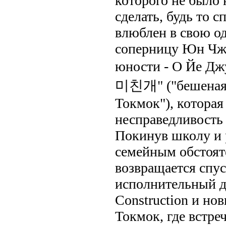
которого не было 
сделать, будь то с
влюблен в свою о
соперницу Юн Чж
юности - О Йе Д
미친개" ("бешеная 
Токмок"), которая
несправедливость
Покинув школу и 
семейным обстоят
возвращается спус
исполнительный д
Construction и н
Токмок, где встр