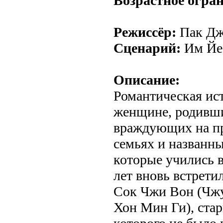
Возрастное огра
Режиссёр:
Пак Дж
Сценарий:
Им Йе
Описание:
Романтическая ис
женщине, родивши
враждующих на п
семьях и названн
которые учились в
лет вновь встрети
Сок Чжи Вон (Чжу
Хон Мин Ги), ста