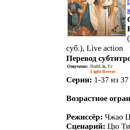
суб.), Live action
Перевод субтитр
Озвучено:
DubLik.Tv
Light Breeze
Серии:
1-37 из 37 
Возрастное огра
Режиссёр:
Чжао Ц
Сценарий:
Цю Ти