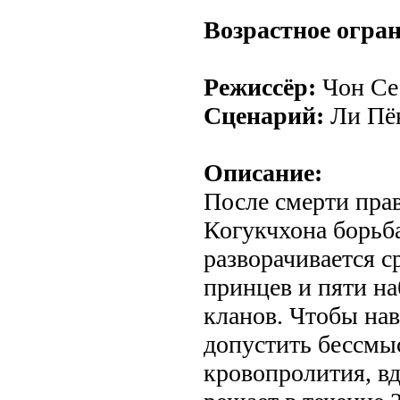
Возрастное огра
Режиссёр:
Чон Се
Сценарий:
Ли Пё
Описание:
После смерти пра
Когукчхона борьба
разворачивается 
принцев и пяти н
кланов. Чтобы нав
допустить бессмы
кровопролития, в