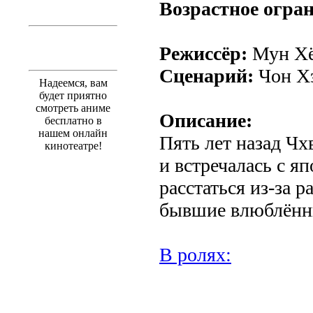
Возрастное огра
Режиссёр:
Мун Хё
Сценарий:
Чон Х
Надеемся, вам
будет приятно
смотреть аниме
Описание:
бесплатно в
нашем онлайн
Пять лет назад Чх
кинотеатре!
и встречалась с я
расстаться из-за р
бывшие влюблённы
В ролях:
.