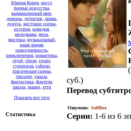
Южная Корея
,
ангст
,
боевые искусства
,
вымышленный мир
,
демоны
,
детектив
,
драма
,
дунхуа
,
жестокие сцены
,
история
,
комедия
,
мелодрама
,
меха
,
мистика
,
музыкальный
,
наше время
,
повседневность
,
приключения
,
романтика
,
сёдзё
,
сёнэн
,
спорт
,
суперсила
,
сэйнэн
,
трагические сцены
,
триллер
,
ужасы
,
суб.)
фантастика
,
фэнтези
,
школа
,
экшен
,
этти
Перевод субтитр
Показать все теги
Озвучено:
SoftBox
Статистика
Серии:
1-6 из 6 эп