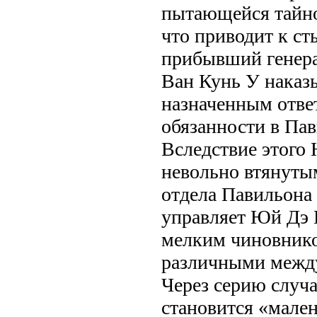
пытающейся тайно
что приводит к ст
прибывший генера
Ван Кунь У наказы
назначенным отве
обязанности в Па
Вследствие этого
невольно втянутым
отдела Павильона
управляет Юй Дэ 
мелким чиновник
различными межд
Через серию слу
становится «мале