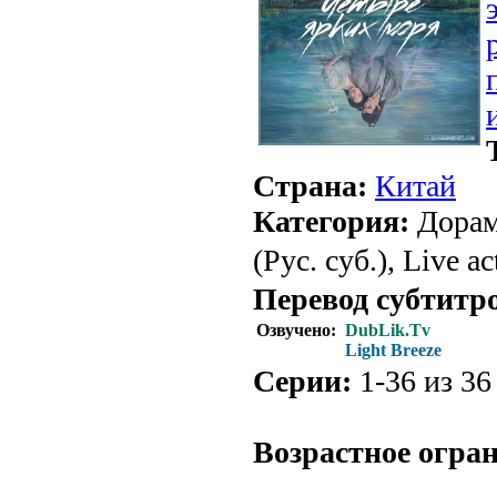
Страна:
Китай
Категория:
Дорам
(Рус. суб.), Live ac
Перевод субтитр
Озвучено:
DubLik.Tv
Light Breeze
Серии:
1-36 из 36 
Возрастное огра