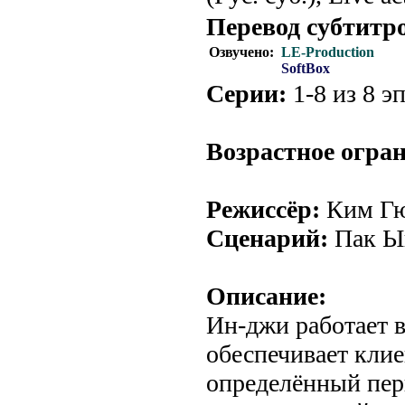
Перевод субтитр
Озвучено:
LE-Production
SoftBox
Серии:
1-8 из 8 эп
Возрастное огра
Режиссёр:
Ким Гю
Сценарий:
Пак Ы
Описание:
Ин-джи работает 
обеспечивает клие
определённый пери