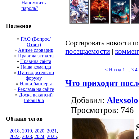
Напомнить
пароль?
Полезное
»
FAQ (Вопрос/
Сортировать новости п
Ответ)
посещаемости
|
коммен
»
Аниме словарик
»
Правила этикета
»
Правила сайта
»
Наша команда
< Назад
1
...
3
4
»
Путеводитель по
форуму
Что приходит посл
»
Наши баннеры
»
Реклама на сайте
»
Доска вакансий
Добавил:
Alexsolo
InFanDub
Просмотров: 746
Облако тегов
2018
,
2019
,
2020
,
2021
,
2022
,
2023
,
2024
,
2025
,