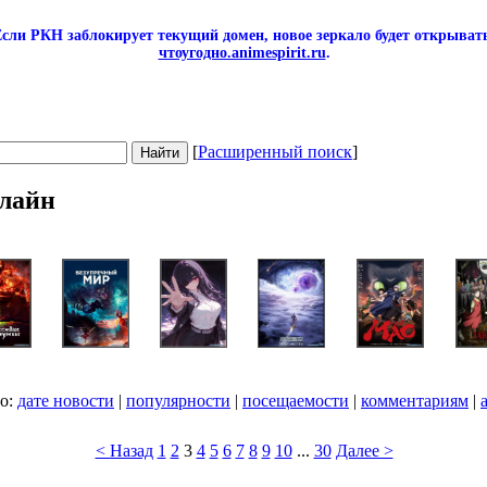
сли РКН заблокирует текущий домен, новое зеркало будет открывать
чтоугодно.animespirit.ru
.
[
Расширенный поиск
]
лайн
по:
дате новости
|
популярности
|
посещаемости
|
комментариям
|
< Назад
1
2
3
4
5
6
7
8
9
10
...
30
Далее >