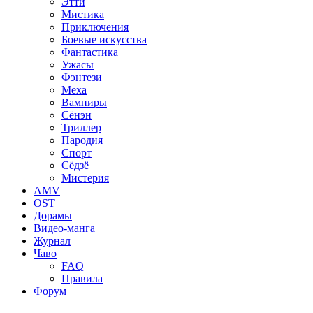
Этти
Мистика
Приключения
Боевые искусства
Фантастика
Ужасы
Фэнтези
Меха
Вампиры
Сёнэн
Триллер
Пародия
Спорт
Сёдзё
Мистерия
AMV
OST
Дорамы
Видео-манга
Журнал
Чаво
FAQ
Правила
Форум