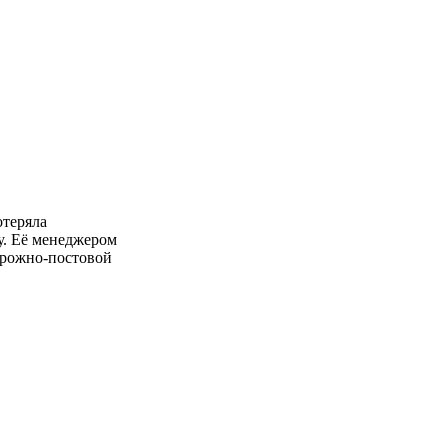
отеряла
у. Её менеджером
орожно-постовой