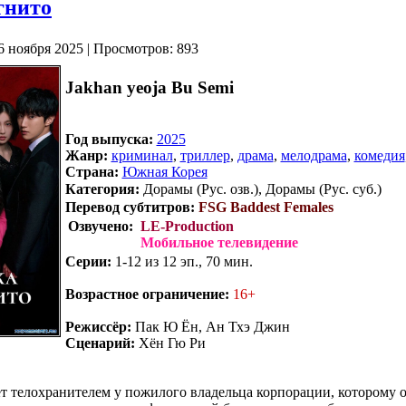
гнито
6 ноября 2025 | Просмотров: 893
Jakhan yeoja Bu Semi
Год выпуска:
2025
Жанр:
криминал
,
триллер
,
драма
,
мелодрама
,
комедия
Страна:
Южная Корея
Категория:
Дорамы (Рус. озв.), Дорамы (Рус. суб.)
Перевод субтитров:
FSG Baddest Females
Озвучено:
LE-Production
Мобильное телевидение
Серии:
1-12 из 12 эп., 70 мин.
Возрастное ограничение:
16+
Режиссёр:
Пак Ю Ён, Ан Тхэ Джин
Сценарий:
Хён Гю Ри
т телохранителем у пожилого владельца корпорации, которому о