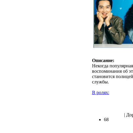
Описание:
Некогда популярная
воспоминания об эт
становится полицей
службы.
В ролях:
.
| До
68