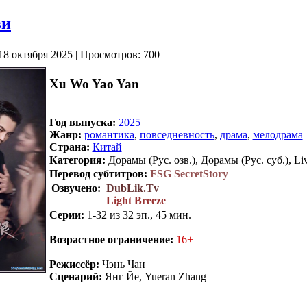
ви
18 октября 2025 | Просмотров: 700
Xu Wo Yao Yan
Год выпуска:
2025
Жанр:
романтика
,
повседневность
,
драма
,
мелодрама
Страна:
Китай
Категория:
Дорамы (Рус. озв.), Дорамы (Рус. суб.), Liv
Перевод субтитров:
FSG SecretStory
Озвучено:
DubLik.Tv
Light Breeze
Серии:
1-32 из 32 эп., 45 мин.
Возрастное ограничение:
16+
Режиссёр:
Чэнь Чан
Сценарий:
Янг Йе, Yueran Zhang