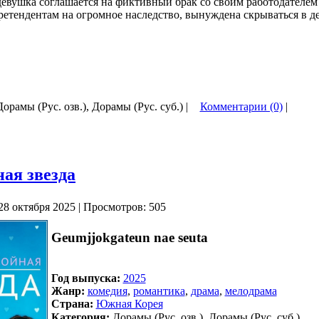
 девушка соглашается на фиктивный брак со своим работодателем 
ретендентам на огромное наследство, вынуждена скрываться в д
Дорамы (Рус. озв.), Дорамы (Рус. суб.) |
Комментарии (0)
|
ая звезда
28 октября 2025 | Просмотров: 505
Geumjjokgateun nae seuta
Год выпуска:
2025
Жанр:
комедия
,
романтика
,
драма
,
мелодрама
Страна:
Южная Корея
Категория:
Дорамы (Рус. озв.), Дорамы (Рус. суб.)