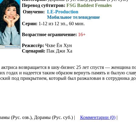
Перевод субтитров:
FSG Baddest Females
Озвучено:
LE-Production
Мобильное телевидение
Серии:
1-12 из 12 эп., 60 мин.
Возрастное ограничение:
16+
Режиссёр:
Чхве Ён Хун
Сценарий:
Пак Джи Ха
 актриса возвращается в шоу-бизнес 25 лет спустя — женщина п
их годах и надеется таким образом вернуть память и былую слав
ский под прикрытием, который был разжалован в сотрудника д
рамы (Рус. озв.), Дорамы (Рус. суб.) |
Комментарии (0)
|