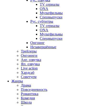
Рус. озвучка
TV сериалы
ONA
Мультфильмы
Спецвыпуски
Рус. субтитры
TV сериалы
ONA
Мультфильмы
Спецвыпуски
Онгоинг
Незавершённые
Трейлеры
Онгоинги
Анг. озвучка
Яп. озвучка
Live action
Хардсаб
Советуем
Жанры
Драма
Повседневность
Романтика
Комедия
Школа