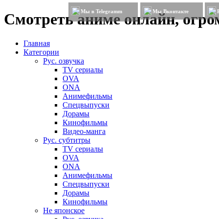
Мы в Telegramm
Мы Вконтакте
Смотреть аниме онлайн, огром
Главная
Категории
Рус. озвучка
TV сериалы
OVA
ONA
Анимефильмы
Спецвыпуски
Дорамы
Кинофильмы
Видео-манга
Рус. субтитры
TV сериалы
OVA
ONA
Анимефильмы
Спецвыпуски
Дорамы
Кинофильмы
Не японское