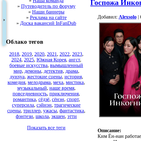
»
Наша команда
Госпожа Инко
»
Путеводитель по форуму
»
Наши баннеры
Добавил:
Alexsolo
| 
»
Реклама на сайте
»
Доска вакансий InFanDub
Облако тегов
2018
,
2019
,
2020
,
2021
,
2022
,
2023
,
2024
,
2025
,
Южная Корея
,
ангст
,
боевые искусства
,
вымышленный
мир
,
демоны
,
детектив
,
драма
,
дунхуа
,
жестокие сцены
,
история
,
комедия
,
мелодрама
,
меха
,
мистика
,
музыкальный
,
наше время
,
повседневность
,
приключения
,
романтика
,
сёдзё
,
сёнэн
,
спорт
,
суперсила
,
сэйнэн
,
трагические
сцены
,
триллер
,
ужасы
,
фантастика
,
фэнтези
,
школа
,
экшен
,
этти
Показать все теги
Описание:
Ким Ён-нан работае