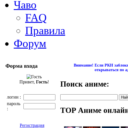
Чаво
FAQ
Правила
Форум
Форма входа
Внимание! Если РКН заблокир
открываться по а
Привет,
Гость
!
Поиск аниме:
логин :
пароль
TOP Аниме онлай
:
Регистрация