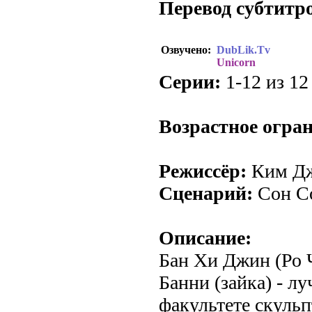
Перевод субтитр
Озвучено:
DubLik.Tv
Unicorn
Серии:
1-12 из 12 
Возрастное огра
Режиссёр:
Ким Д
Сценарий:
Сон С
Описание:
Бан Хи Джин (Ро 
Банни (зайка) - л
факультете скульп