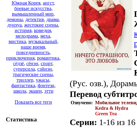
Южная Корея
,
ангст
,
боевые искусства
,
вымышленный мир
,
демоны
,
детектив
,
драма
,
дунхуа
,
жестокие сцены
,
история
,
комедия
,
мелодрама
,
меха
,
мистика
,
музыкальный
,
наше время
,
повседневность
,
приключения
,
романтика
,
сёдзё
,
сёнэн
,
спорт
,
суперсила
,
сэйнэн
,
трагические сцены
,
триллер
,
ужасы
,
(Рус. озв.), Дорамы
фантастика
,
фэнтези
,
школа
,
экшен
,
этти
Перевод субтитр
Показать все теги
Озвучено:
Мобильное телеви
Kedra & Hydra
Green Tea
Статистика
Серии:
1-16 из 16 