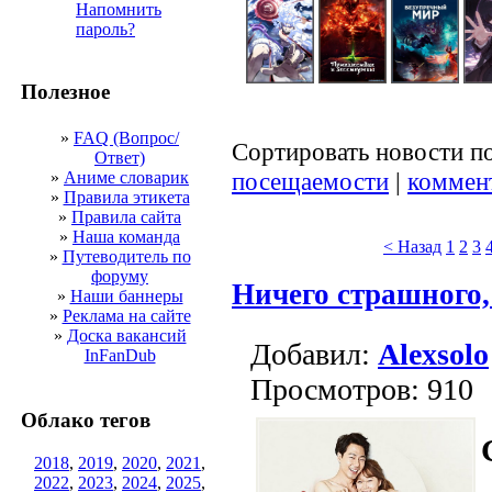
Напомнить
пароль?
Полезное
»
FAQ (Вопрос/
Сортировать новости п
Ответ)
посещаемости
|
коммен
»
Аниме словарик
»
Правила этикета
»
Правила сайта
»
Наша команда
< Назад
1
2
3
»
Путеводитель по
форуму
Ничего страшного,
»
Наши баннеры
»
Реклама на сайте
»
Доска вакансий
Добавил:
Alexsolo
InFanDub
Просмотров: 910
Облако тегов
2018
,
2019
,
2020
,
2021
,
2022
,
2023
,
2024
,
2025
,