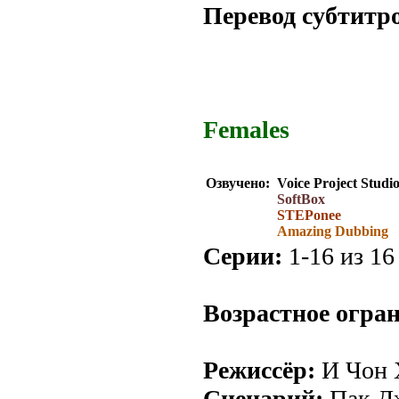
Перевод субтитр
Перевод субтитр
Перевод субтитр
Females
Озвучено:
Voice Project Studi
SoftBox
STEPonee
Amazing Dubbing
Серии:
1-16 из 16 
Возрастное огра
Режиссёр:
И Чон 
Сценарий:
Пак Д