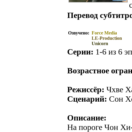
Перевод субтитр
Озвучено:
Force Media
LE-Production
Unicorn
Серии:
1-6 из 6 эп
Возрастное огра
Режиссёр:
Чхве Х
Сценарий:
Сон Хё
Описание:
На пороге Чон Хи