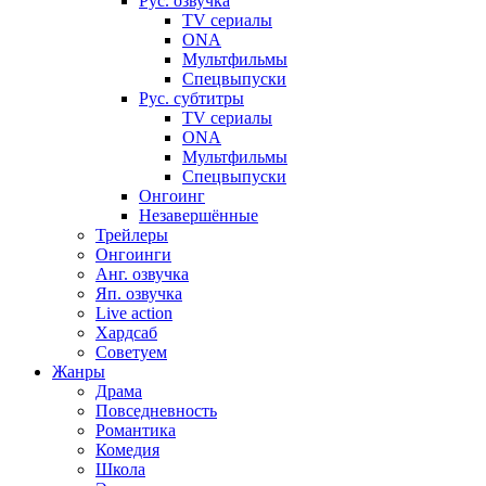
Рус. озвучка
TV сериалы
ONA
Мультфильмы
Спецвыпуски
Рус. субтитры
TV сериалы
ONA
Мультфильмы
Спецвыпуски
Онгоинг
Незавершённые
Трейлеры
Онгоинги
Анг. озвучка
Яп. озвучка
Live action
Хардсаб
Советуем
Жанры
Драма
Повседневность
Романтика
Комедия
Школа