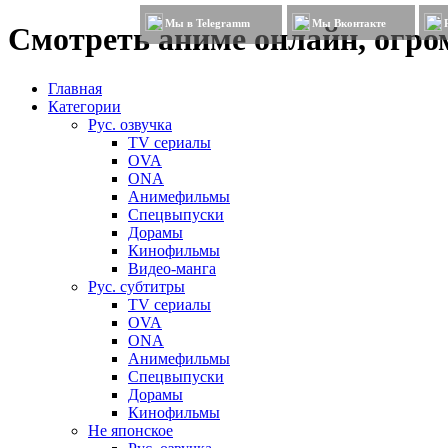
Мы в Telegramm
Мы Вконтакте
Смотреть аниме онлайн, огром
Главная
Категории
Рус. озвучка
TV сериалы
OVA
ONA
Анимефильмы
Спецвыпуски
Дорамы
Кинофильмы
Видео-манга
Рус. субтитры
TV сериалы
OVA
ONA
Анимефильмы
Спецвыпуски
Дорамы
Кинофильмы
Не японское