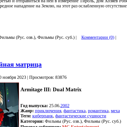
ретью и отправиться на ней в измерение Тироль, дом Хозяев Роб
ередное нападение на Землю, на этот раз ослабленную отсутстви
 Фильмы (Рус. озв.), Фильмы (Рус. суб.) |
Комментарии (0)
|
йная матрица
0 ноября 2023 | Просмотров: 83876
Armitage III: Dual Matrix
Год выпуска:
25.06.
2002
Жанр:
приключения
,
фантастика
,
романтика
,
меха
Теги:
киберпанк
,
фантастические сущности
Категория:
Фильмы (Рус. озв.), Фильмы (Рус. суб.)
Перевод субтитров:
MC Entertainment