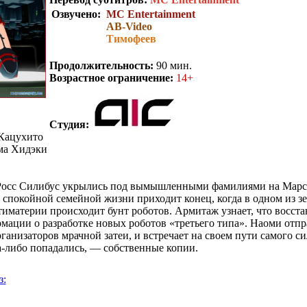
Озвучено:
MC Entertainment
AB-Video
Тимофеев
.
Продолжительность:
90 мин.
Возрастное ограничение:
14+
Студия:
Кацухито
а Хидэки
осс Силибус укрылись под вымышленными фамилиями на Марсе 
 спокойной семейной жизни приходит конец, когда в одном из 
тиматерии происходит бунт роботов. Армитаж узнает, что восст
мации о разработке новых роботов «третьего типа». Наоми отпр
ганизаторов мрачной затеи, и встречает на своем пути самого с
да-либо попадались, — собственные копии.
з: