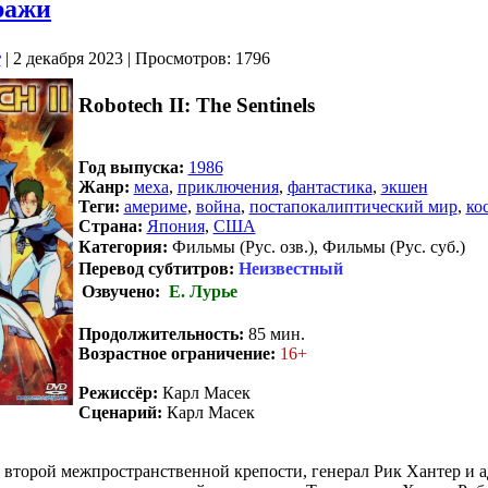
тражи
r
| 2 декабря 2023 | Просмотров: 1796
Robotech II: The Sentinels
Год выпуска:
1986
Жанр:
меха
,
приключения
,
фантастика
,
экшен
Теги:
америме
,
война
,
постапокалиптический мир
,
ко
Страна:
Япония
,
США
Категория:
Фильмы (Рус. озв.), Фильмы (Рус. суб.)
Перевод субтитров:
Неизвестный
Озвучено:
Е. Лурье
.
Продолжительность:
85 мин.
Возрастное ограничение:
16+
Режиссёр:
Карл Масек
Сценарий:
Карл Масек
второй межпространственной крепости, генерал Рик Хантер и 