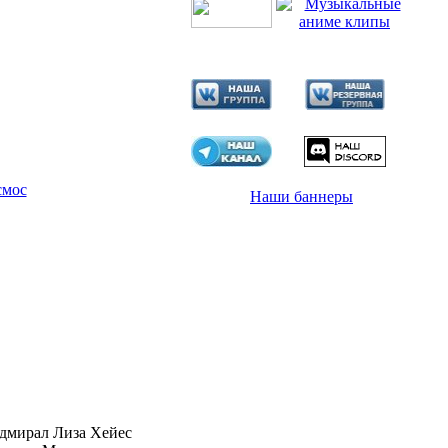
смос
Наши баннеры
адмирал Лиза Хейес