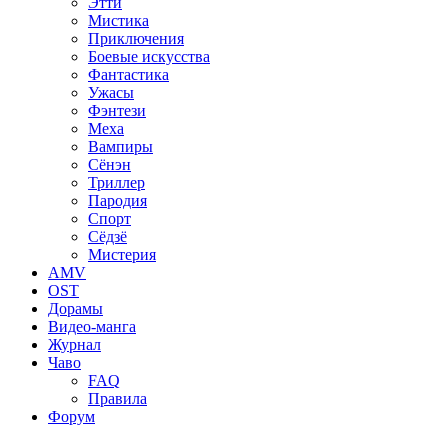
Этти
Мистика
Приключения
Боевые искусства
Фантастика
Ужасы
Фэнтези
Меха
Вампиры
Сёнэн
Триллер
Пародия
Спорт
Сёдзё
Мистерия
AMV
OST
Дорамы
Видео-манга
Журнал
Чаво
FAQ
Правила
Форум