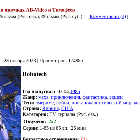
в озвучках AB-Video и Тимофеев
.
 Фильмы (Рус. озв.), Фильмы (Рус. суб.) |
Комментарии (2)
|
r
| 28 ноября 2023 | Просмотров: 174885
Robotech
Год выпуска:
с 03.04.
1985
Жанр:
меха
,
приключения
,
фантастика
,
экшен
Теги:
америме
,
война
,
постапокалиптический мир
,
ко
Страна:
Япония
,
США
Категория:
TV сериалы (Рус. озв.)
Озвучено:
2х2
Серии:
1-85 из 85 эп., 25 мин
.
Возрастное ограничение:
12+