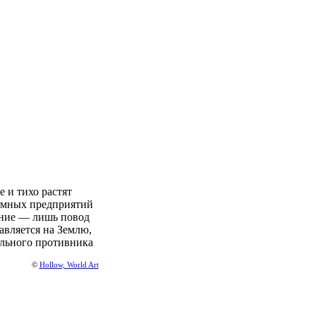
и тихо растят
земных предприятий
ание — лишь повод
авляется на Землю,
ильного противника
©
Hollow, World Art