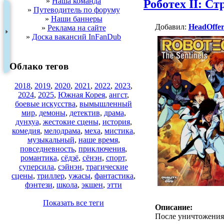
»
Наша команда
Роботех II: С
»
Путеводитель по форуму
»
Наши баннеры
Добавил:
HeadOffe
»
Реклама на сайте
»
Доска вакансий InFanDub
Облако тегов
2018
,
2019
,
2020
,
2021
,
2022
,
2023
,
2024
,
2025
,
Южная Корея
,
ангст
,
боевые искусства
,
вымышленный
мир
,
демоны
,
детектив
,
драма
,
дунхуа
,
жестокие сцены
,
история
,
комедия
,
мелодрама
,
меха
,
мистика
,
музыкальный
,
наше время
,
повседневность
,
приключения
,
романтика
,
сёдзё
,
сёнэн
,
спорт
,
суперсила
,
сэйнэн
,
трагические
сцены
,
триллер
,
ужасы
,
фантастика
,
фэнтези
,
школа
,
экшен
,
этти
Показать все теги
Описание:
После уничтожения 