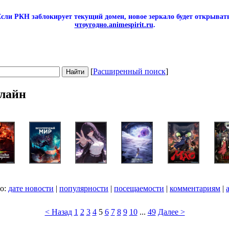
сли РКН заблокирует текущий домен, новое зеркало будет открывать
чтоугодно.animespirit.ru
.
[
Расширенный поиск
]
лайн
по:
дате новости
|
популярности
|
посещаемости
|
комментариям
|
< Назад
1
2
3
4
5
6
7
8
9
10
...
49
Далее >