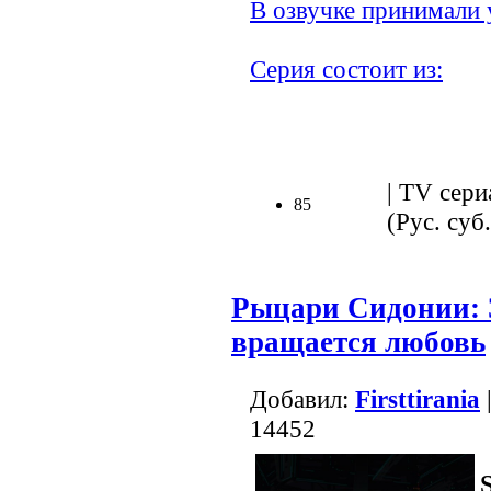
В озвучке принимали 
Серия состоит из:
.
| TV сери
85
(Рус. суб.
Рыцари Сидонии: З
вращается любовь
Добавил:
Firsttirania
14452