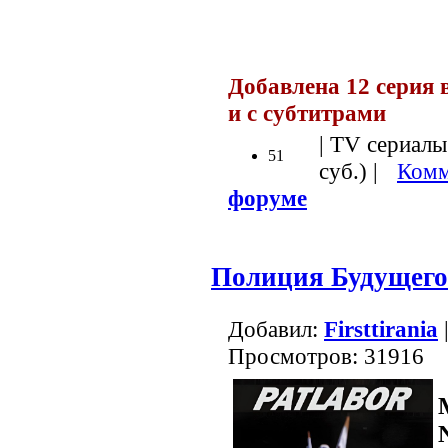
Добавлена 12 серия в
и с субтитрами
| TV сериалы
51
суб.) |
Комм
форуме
Полиция Будущего
Добавил:
Firsttirania
Просмотров: 31916