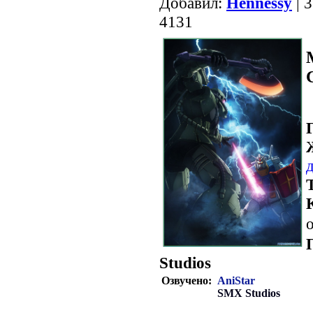
Добавил:
Hennessy
| 
4131
о
Studios
Озвучено:
AniStar
SMX Studios
.