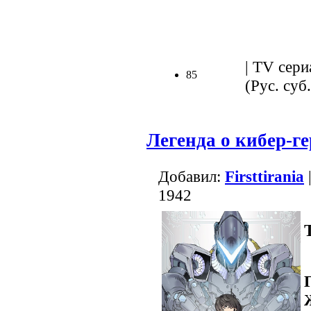
.
| TV сери
85
(Рус. суб.
Легенда о кибер-г
Добавил:
Firsttirania
1942