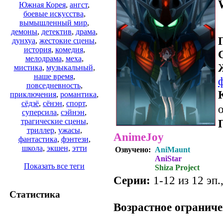
Южная Корея
,
ангст
,
боевые искусства
,
вымышленный мир
,
демоны
,
детектив
,
драма
,
дунхуа
,
жестокие сцены
,
история
,
комедия
,
мелодрама
,
меха
,
мистика
,
музыкальный
,
наше время
,
повседневность
,
приключения
,
романтика
,
сёдзё
,
сёнэн
,
спорт
,
о
суперсила
,
сэйнэн
,
трагические сцены
,
триллер
,
ужасы
,
AnimeJoy
фантастика
,
фэнтези
,
школа
,
экшен
,
этти
Озвучено:
AniMaunt
AniStar
Показать все теги
Shiza Project
Серии:
1-12 из 12 эп.
.
Статистика
Возрастное ограниче