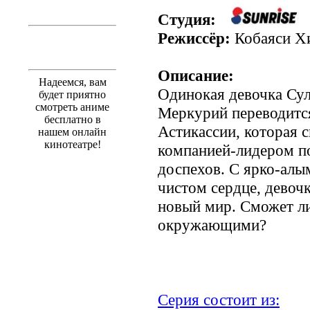
Студия:
Режиссёр:
Кобаяси Х
Описание:
Надеемся, вам
Одинокая девочка Су
будет приятно
смотреть аниме
Меркурий переводитс
бесплатно в
Астикассии, которая 
нашем онлайн
кинотеатре!
компанией-лидером п
доспехов. С ярко-алым
чистом сердце, девоч
новый мир. Сможет ли
окружающими?
Серия состоит из: