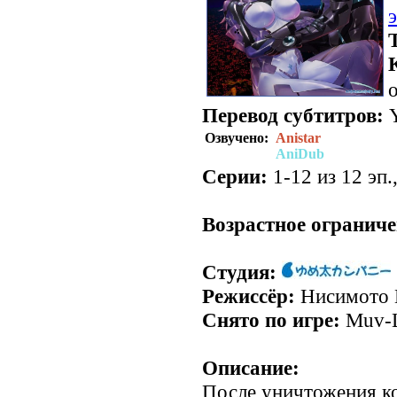
о
Перевод субтитров:
Y
Озвучено:
Anistar
AniDub
Серии:
1-12 из 12 эп.
Возрастное ограниче
Студия:
Режиссёр:
Нисимото
Снято по игре:
Muv-L
Описание:
После уничтожения к