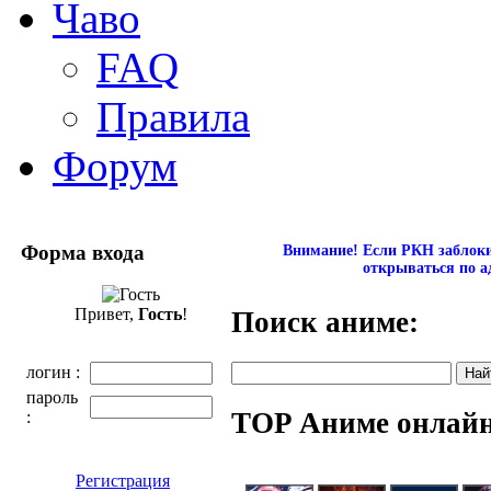
Чаво
FAQ
Правила
Форум
Форма входа
Внимание! Если РКН заблокир
открываться по а
Привет,
Гость
!
Поиск аниме:
логин :
пароль
TOP Аниме онлай
:
Регистрация