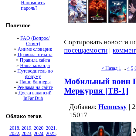
Напомнить
пароль?
Полезное
»
FAQ (Вопрос/
Сортировать новости п
Ответ)
посещаемости
|
коммен
»
Аниме словарик
»
Правила этикета
»
Правила сайта
»
Наша команда
< Назад
1
...
4
5
»
Путеводитель по
форуму
Мобильный воин Г
»
Наши баннеры
»
Реклама на сайте
Меркурия [ТВ-1]
»
Доска вакансий
InFanDub
Добавил:
Hennessy
| 
15017
Облако тегов
2018
,
2019
,
2020
,
2021
,
2022
,
2023
,
2024
,
2025
,