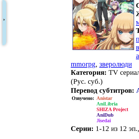
mmorpg
,
зверолюди
Категория:
TV сериал
(Рус. суб.)
Перевод субтитров:
Озвучено:
Anistar
AniLibria
SHIZA Project
AniDub
Jisedai
Серии:
1-12 из 12 эп.
.