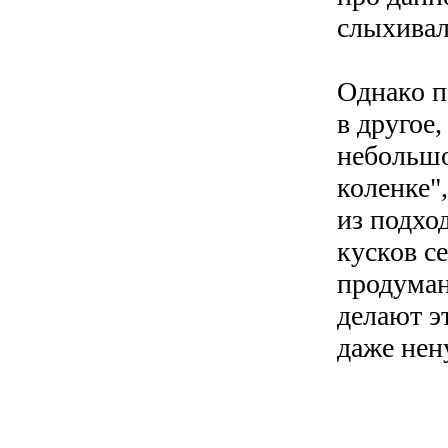
слыхивал
Однако п
в другое,
небольшо
коленке"
из подхо
кусков се
продуман
делают э
даже не