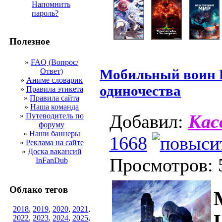
Напомнить
пароль?
Полезное
»
FAQ (Вопрос/
Мобильный воин Г
Ответ)
»
Аниме словарик
одиночества
»
Правила этикета
»
Правила сайта
»
Наша команда
Добавил:
Кас
»
Путеводитель по
форуму
»
Наши баннеры
1668
»
Реклама на сайте
»
Доска вакансий
Просмотров: 
InFanDub
Облако тегов
2018
,
2019
,
2020
,
2021
,
2022
,
2023
,
2024
,
2025
,