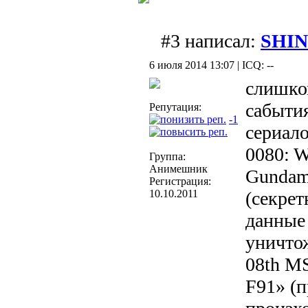
#3 написал:
SHIN
6 июля 2014 13:07 | ICQ: --
слишко
сабытия
Репутация:
-1
сериало
0080: W
Группа:
Анимешник
Gundam
Регистрация:
10.10.2011
(секрет
данные 
уничто
08th M
F91» (