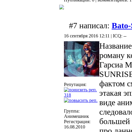
#7 написал:
Bato
16 сентября 2016 12:11 | ICQ: --
Название
роману
к
Гарсиа 
SUNRISE 
фактом с
Репутация:
этакая э
318
виде ани
следовал
Группа:
Анимешник
большей 
Регистрация:
16.08.2010
про данн