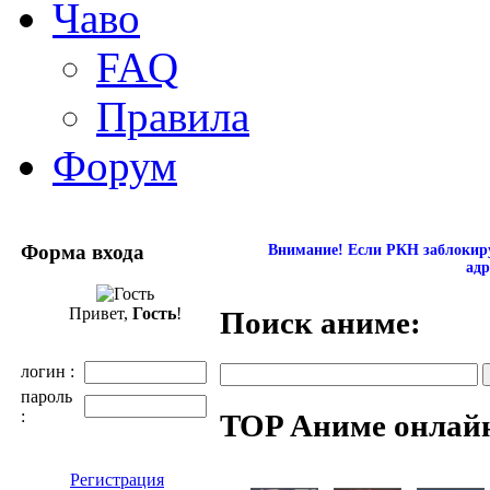
Чаво
FAQ
Правила
Форум
Форма входа
Внимание! Если РКН заблокиру
адр
Привет,
Гость
!
Поиск аниме:
логин :
пароль
:
TOP Аниме онлай
Регистрация