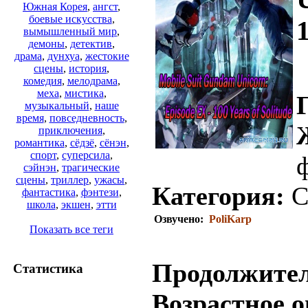
Южная Корея
,
ангст
,
боевые искусства
,
1
вымышленный мир
,
демоны
,
детектив
,
драма
,
дунхуа
,
жестокие
сцены
,
история
,
комедия
,
мелодрама
,
меха
,
мистика
,
музыкальный
,
наше
время
,
повседневность
,
приключения
,
романтика
,
сёдзё
,
сёнэн
,
спорт
,
суперсила
,
ф
сэйнэн
,
трагические
сцены
,
триллер
,
ужасы
,
Категория:
С
фантастика
,
фэнтези
,
школа
,
экшен
,
этти
Озвучено:
PoliKarp
Показать все теги
Продолжител
Статистика
Возрастное о