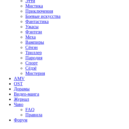
Этти
Мистика
Приключения
Боевые искусства
Фантастика
Ужасы
Фэнтези
Меха
Вампиры
Сёнэн
Триллер
Пародия
Спорт
Сёдзё
Мистерия
AMV
OST
Дорамы
Видео-манга
Журнал
Чаво
FAQ
Правила
Форум