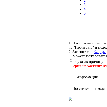
2
3
4
5
1. Плеер может писать 
на "Проиграть" и подо
2. Загляните на
Форум
.
3. Можете пожаловатся
и указав причину.
Серии на хостинге M
Информация
Посетители, находя