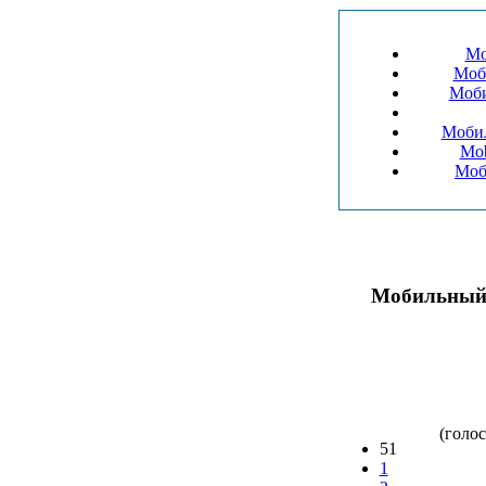
Mo
Моби
Моби
Mob
Моби
Мобильный 
(голос
51
1