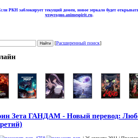
сли РКН заблокирует текущий домен, новое зеркало будет открывать
чтоугодно.animespirit.ru
.
[
Расширенный поиск
]
лайн
н Зета ГАНДАМ - Новый перевод: Любов
третий)