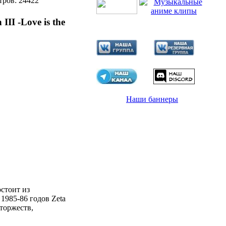
тров: 24422
III -Love is the
Наши баннеры
остоит из
985-86 годов Zeta
торжеств,