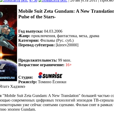
4758
| 26 августа 2011 | Просмо
Mobile Suit Zeta Gundam: A New Translation 
Pulse of the Stars-
Год выпуска:
04.03.2006
Жанр:
приключения, фантастика, меха, драма
Категория:
Фильмы (Рус. суб.)
Перевод субтитров:
[kireev20000]
Продолжительность:
99 мин.
Возрастное ограничение:
16+
Студия:
Режиссёр:
Томино Ёсиюки
Ятатэ Хадзимэ
 "Mobile Suit Zeta Gundam: A New Translation" большей частью с
мощью современных цифровых технологий эпизодов ТВ-сериала 1
некоторыми уже сейчас снятыми сценами. Фильм снят в рамках 
тию эпопеи Gundam.