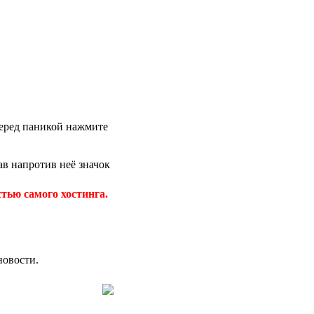
 перед паникой нажмите
в напротив неё значок
тью самого хостинга.
новости.