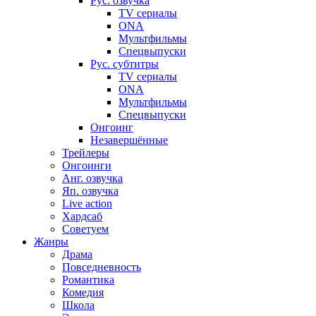
Рус. озвучка
TV сериалы
ONA
Мультфильмы
Спецвыпуски
Рус. субтитры
TV сериалы
ONA
Мультфильмы
Спецвыпуски
Онгоинг
Незавершённые
Трейлеры
Онгоинги
Анг. озвучка
Яп. озвучка
Live action
Хардсаб
Советуем
Жанры
Драма
Повседневность
Романтика
Комедия
Школа