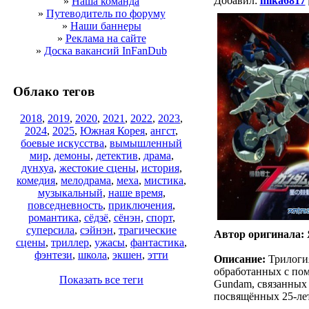
Добавил:
mika6817
»
Наша команда
»
Путеводитель по форуму
»
Наши баннеры
»
Реклама на сайте
»
Доска вакансий InFanDub
Облако тегов
2018
,
2019
,
2020
,
2021
,
2022
,
2023
,
2024
,
2025
,
Южная Корея
,
ангст
,
боевые искусства
,
вымышленный
мир
,
демоны
,
детектив
,
драма
,
дунхуа
,
жестокие сцены
,
история
,
комедия
,
мелодрама
,
меха
,
мистика
,
музыкальный
,
наше время
,
повседневность
,
приключения
,
романтика
,
сёдзё
,
сёнэн
,
спорт
,
суперсила
,
сэйнэн
,
трагические
Автор оригинала:
сцены
,
триллер
,
ужасы
,
фантастика
,
фэнтези
,
школа
,
экшен
,
этти
Описание:
Трилогия
обработанных с по
Показать все теги
Gundam, связанных 
посвящённых 25-ле