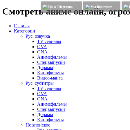
Мы в Telegramm
Мы Вконтакте
Смотреть аниме онлайн, огром
Главная
Категории
Рус. озвучка
TV сериалы
OVA
ONA
Анимефильмы
Спецвыпуски
Дорамы
Кинофильмы
Видео-манга
Рус. субтитры
TV сериалы
OVA
ONA
Анимефильмы
Спецвыпуски
Дорамы
Кинофильмы
Не японское