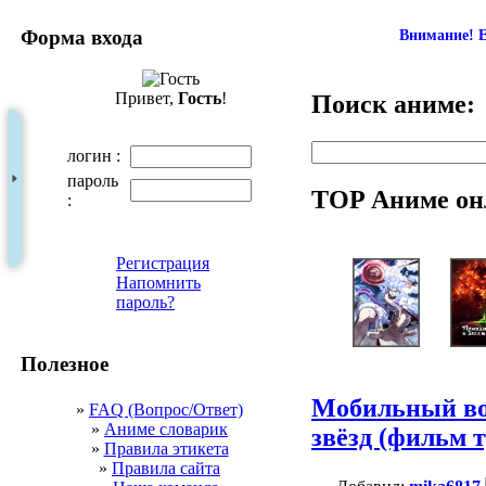
Форма входа
Внимание! Е
Привет,
Гость
!
Поиск аниме:
логин :
пароль
TOP Аниме он
:
Регистрация
Напомнить
пароль?
Полезное
Мобильный вои
»
FAQ (Вопрос/Ответ)
»
Аниме словарик
звёзд (фильм 
»
Правила этикета
»
Правила сайта