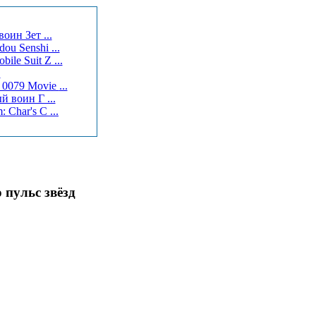
оин Зет ...
u Senshi ...
le Suit Z ...
1
Мобильный Воин Гандам 0079 (Фильм первый) / Kidou Senshi Gundam 0079 Movie ...
й воин Г ...
Char's C ...
 пульс звёзд