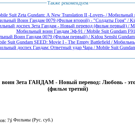
Также рекомендуем
bile Suit Zeta Gundam: A New Translation II -Lovers- / Мобильный в
льный Воин Гандам 0079 (Фильм второй) - "Солдаты Горя" / Kido
льный доспех Зета Гандам - Новый перевод (фильм первый) / Mobi
Мобильный воин Гандам Эф-91 / Mobile Suit Gundam F9
ile Suit Gundam SEED: Movie I - The Empty Battlefield / Мобильны
льный доспех Гандам: Ответный удар Чара / Mobile Suit Gundam: 
воин Зета ГАНДАМ - Новый перевод: Любовь - это
(фильм третий)
| Фильмы (Рус. суб.)
ов: 7)