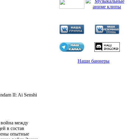
Наши баннеры
я война между
ей в состав
шены опытные