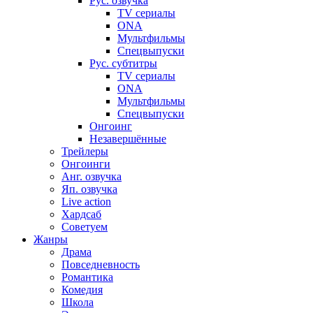
Рус. озвучка
TV сериалы
ONA
Мультфильмы
Спецвыпуски
Рус. субтитры
TV сериалы
ONA
Мультфильмы
Спецвыпуски
Онгоинг
Незавершённые
Трейлеры
Онгоинги
Анг. озвучка
Яп. озвучка
Live action
Хардсаб
Советуем
Жанры
Драма
Повседневность
Романтика
Комедия
Школа