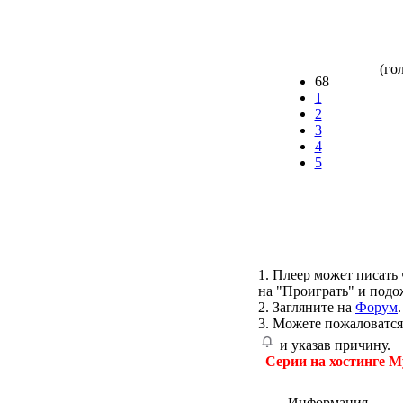
(гол
68
1
2
3
4
5
1. Плеер может писать 
на "Проиграть" и подо
2. Загляните на
Форум
.
3. Можете пожаловатся
и указав причину.
Серии на хостинге M
Информация