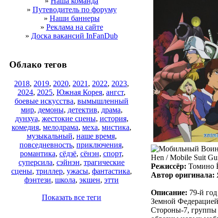
»
Наша команда
»
Путеводитель по форуму
»
Наши баннеры
»
Реклама на сайте
»
Доска вакансий InFanDub
Облако тегов
2018
,
2019
,
2020
,
2021
,
2022
,
2023
,
2024
,
2025
,
Южная Корея
,
ангст
,
боевые искусства
,
вымышленный
мир
,
демоны
,
детектив
,
драма
,
дунхуа
,
жестокие сцены
,
история
,
комедия
,
мелодрама
,
меха
,
мистика
,
музыкальный
,
наше время
,
повседневность
,
приключения
,
романтика
,
сёдзё
,
сёнэн
,
спорт
,
суперсила
,
сэйнэн
,
трагические
Режиссёр:
Томино 
сцены
,
триллер
,
ужасы
,
фантастика
,
Автор оригинала:
фэнтези
,
школа
,
экшен
,
этти
Описание:
79-й год
Показать все теги
Земной Федерацией 
Стороны-7, группы