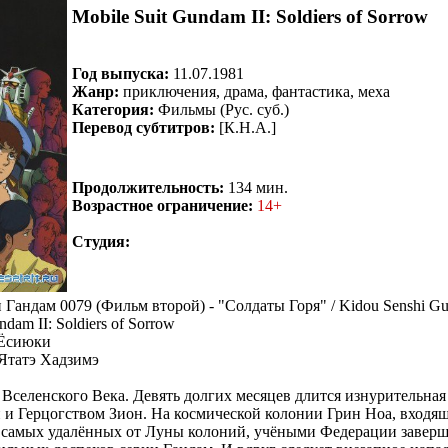
Mobile Suit Gundam II: Soldiers of Sorrow
Год выпуска:
11.07.1981
Жанр:
приключения, драма, фантастика, меха
Категория:
Фильмы (Рус. суб.)
Перевод субтитров:
[К.Н.А.]
Продолжительность:
134 мин.
Возрастное ограничение:
14+
Студия:
Ёсиюки
Ятатэ Хадзимэ
 Вселенского Века. Девять долгих месяцев длится изнурительна
и Герцогством Зион. На космической колонии Грин Ноа, входящ
 самых удалённых от Луны колоний, учёными Федерации завер