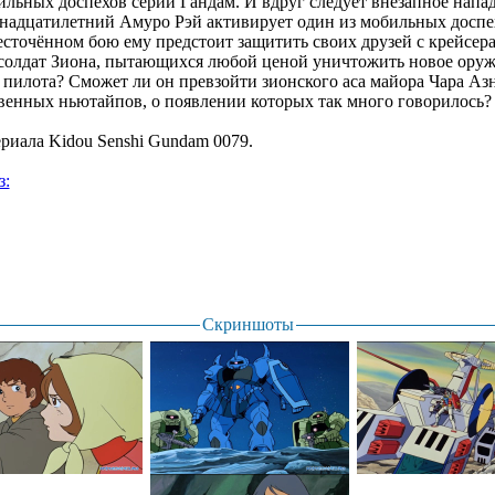
льных доспехов серии Гандам. И вдруг следует внезапное напад
надцатилетний Амуро Рэй активирует один из мобильных доспе
есточённом бою ему предстоит защитить своих друзей с крейсера 
солдат Зиона, пытающихся любой ценой уничтожить новое оруж
пилота? Сможет ли он превзойти зионского аса майора Чара Азн
твенных ньютайпов, о появлении которых так много говорилось?
иала Kidou Senshi Gundam 0079.
з:
Скриншоты