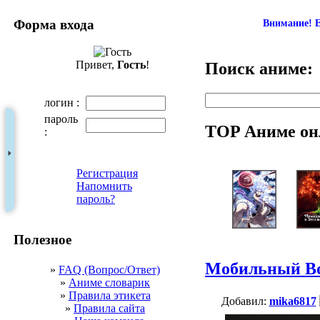
Форма входа
Внимание! Е
Привет,
Гость
!
Поиск аниме:
логин :
пароль
TOP Аниме он
:
Регистрация
Напомнить
пароль?
Полезное
Мобильный Вои
»
FAQ (Вопрос/Ответ)
»
Аниме словарик
»
Правила этикета
Добавил:
mika6817
»
Правила сайта