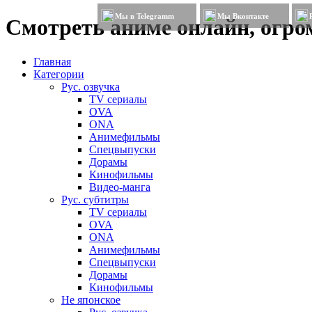
Мы в Telegramm
Мы Вконтакте
Смотреть аниме онлайн, огром
Главная
Категории
Рус. озвучка
TV сериалы
OVA
ONA
Анимефильмы
Спецвыпуски
Дорамы
Кинофильмы
Видео-манга
Рус. субтитры
TV сериалы
OVA
ONA
Анимефильмы
Спецвыпуски
Дорамы
Кинофильмы
Не японское