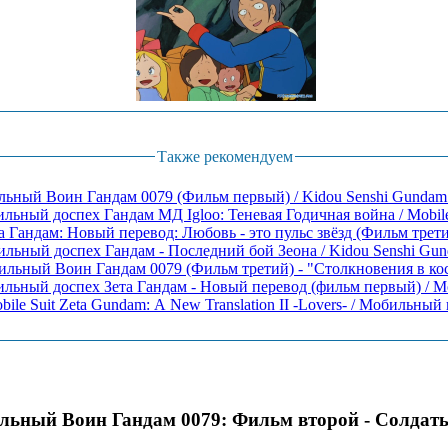
Также рекомендуем
льный доспех Гандам МД Igloo: Теневая Годичная война / Mobile 
льный Воин Гандам 0079 (Фильм третий) - "Столкновения в космо
льный доспех Зета Гандам - Новый перевод (фильм первый) / Mobi
bile Suit Zeta Gundam: A New Translation II -Lovers- / Мобильный в
ьный Воин Гандам 0079: Фильм второй - Солдат