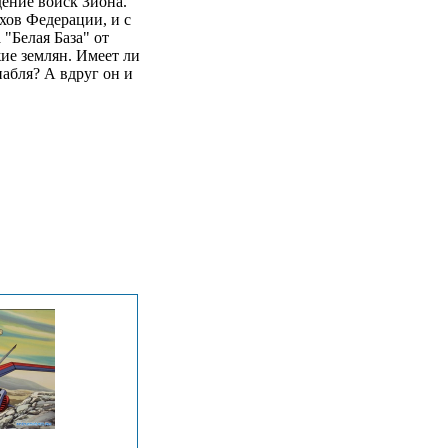
ение войск Зиона.
хов Федерации, и с
"Белая База" от
ие землян. Имеет ли
абля? А вдруг он и