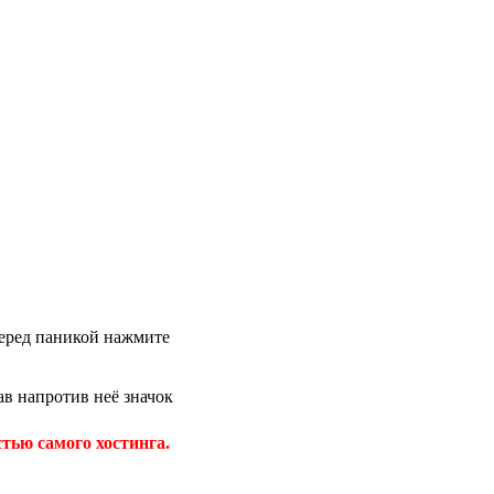
 перед паникой нажмите
в напротив неё значок
тью самого хостинга.