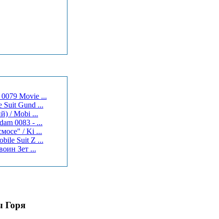
Мобильный Воин Гандам 0079 (Фильм первый) / Kidou Senshi Gundam 0079 Movie ...
Suit Gund ...
Зета Гандам: Новый перевод: Любовь - это пульс звёзд (Фильм третий) / Mobi ...
Мобильный доспех Гандам - Последний бой Зеона / Kidou Senshi Gundam 0083 - ...
се" / Ki ...
le Suit Z ...
оин Зет ...
ы Горя