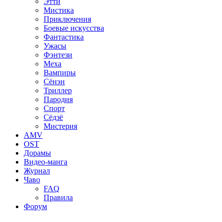
Этти
Мистика
Приключения
Боевые искусства
Фантастика
Ужасы
Фэнтези
Меха
Вампиры
Сёнэн
Триллер
Пародия
Спорт
Сёдзё
Мистерия
AMV
OST
Дорамы
Видео-манга
Журнал
Чаво
FAQ
Правила
Форум