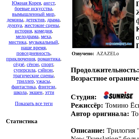
Южная Корея
,
ангст
,
боевые искусства
,
вымышленный мир
,
демоны
,
детектив
,
драма
,
дунхуа
,
жестокие сцены
,
история
,
комедия
,
о
мелодрама
,
меха
,
мистика
,
музыкальный
,
наше время
,
повседневность
,
Озвучено:
AZAZELo
приключения
,
романтика
,
сёдзё
,
сёнэн
,
спорт
,
Продолжительность
суперсила
,
сэйнэн
,
трагические сцены
,
Возрастное ограниче
триллер
,
ужасы
,
фантастика
,
фэнтези
,
школа
,
экшен
,
этти
Студия:
Показать все теги
Режиссёр:
Томино Ёс
Автор оригинала:
То
Статистика
Описание:
Трилогия "
New Translation" боль