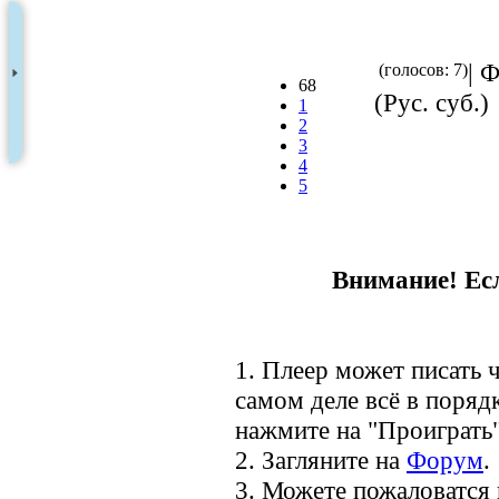
| 
(голосов: 7)
68
(Рус. суб.)
1
2
3
4
5
Внимание! Есл
1. Плеер может писать ч
самом деле всё в порядк
нажмите на "Проиграть"
2. Загляните на
Форум
.
3. Можете пожаловатся