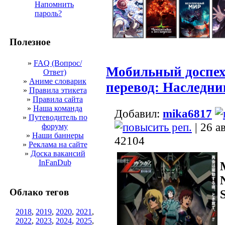
Напомнить
пароль?
Полезное
»
FAQ (Вопрос/
Мобильный доспех
Ответ)
»
Аниме словарик
перевод: Наследни
»
Правила этикета
»
Правила сайта
»
Наша команда
Добавил:
mika6817
»
Путеводитель по
| 26 а
форуму
»
Наши баннеры
42104
»
Реклама на сайте
»
Доска вакансий
InFanDub
Облако тегов
2018
,
2019
,
2020
,
2021
,
2022
,
2023
,
2024
,
2025
,