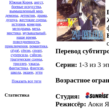
Южная Корея
,
ангст
,
боевые искусства
,
вымышленный мир
,
демоны
,
детектив
,
драма
,
дунхуа
,
жестокие сцены
,
история
,
комедия
,
мелодрама
,
меха
,
мистика
,
музыкальный
,
наше время
,
повседневность
,
приключения
,
романтика
,
Перевод субтитр
сёдзё
,
сёнэн
,
спорт
,
суперсила
,
сэйнэн
,
трагические сцены
,
Серии:
1-3 из 3 эп
триллер
,
ужасы
,
фантастика
,
фэнтези
,
школа
,
экшен
,
этти
Возрастное огра
Показать все теги
Студия:
Статистика
Режиссёр:
Аоки Я