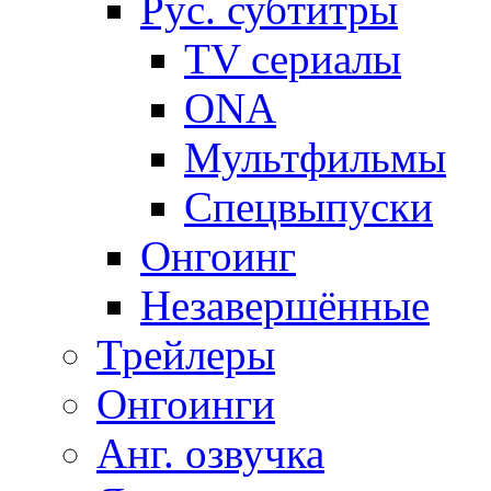
Рус. субтитры
TV сериалы
ONA
Мультфильмы
Спецвыпуски
Онгоинг
Незавершённые
Трейлеры
Онгоинги
Анг. озвучка