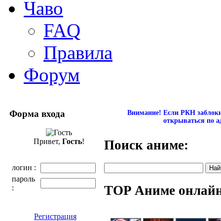
Чаво
FAQ
Правила
Форум
Форма входа
Внимание! Если РКН заблокир
открываться по а
Привет,
Гость
!
Поиск аниме:
логин :
пароль
TOP Аниме онлай
:
Регистрация