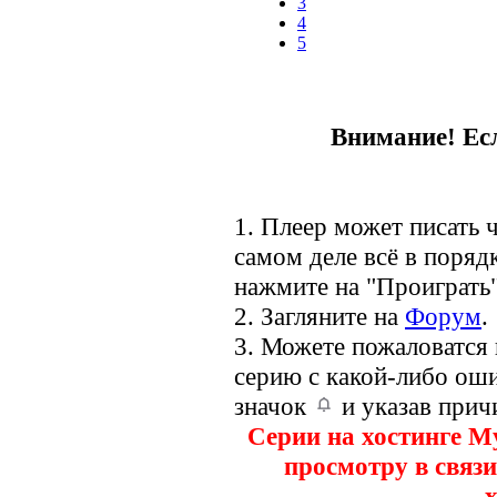
3
4
5
Внимание! Есл
1. Плеер может писать ч
самом деле всё в порядк
нажмите на "Проиграть"
2. Загляните на
Форум
.
3. Можете пожаловатся
серию с какой-либо оши
значок
и указав прич
Серии на хостинге M
просмотру в связи
х