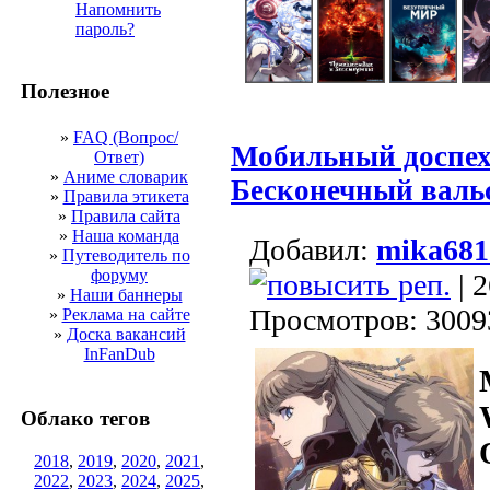
Напомнить
пароль?
Полезное
»
FAQ (Вопрос/
Мобильный доспех
Ответ)
»
Аниме словарик
Бесконечный валь
»
Правила этикета
»
Правила сайта
»
Наша команда
Добавил:
mika681
»
Путеводитель по
форуму
| 2
»
Наши баннеры
Просмотров: 3009
»
Реклама на сайте
»
Доска вакансий
InFanDub
Облако тегов
2018
,
2019
,
2020
,
2021
,
2022
,
2023
,
2024
,
2025
,