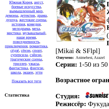
Южная Корея
,
ангст
,
боевые искусства
,
вымышленный мир
,
демоны
,
детектив
,
драма
,
дунхуа
,
жестокие сцены
,
история
,
комедия
,
мелодрама
,
меха
,
мистика
,
музыкальный
,
наше время
,
повседневность
,
приключения
,
романтика
,
[Mikai & SFlpl]
сёдзё
,
сёнэн
,
спорт
,
суперсила
,
сэйнэн
,
Озвучено:
Animebest, Azazel
трагические сцены
,
Серии:
1-50 из 50 
триллер
,
ужасы
,
фантастика
,
фэнтези
,
школа
,
экшен
,
этти
Возрастное огра
Показать все теги
Студия:
Статистика
Режиссёр:
Фукуда