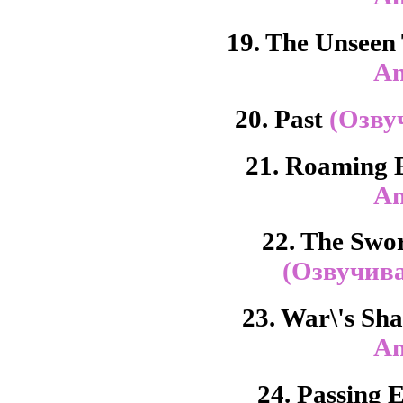
19. The Unseen
An
20. Past
(Озву
21. Roaming 
An
22. The Swor
(Озвучива
23. War\'s S
An
24. Passing 