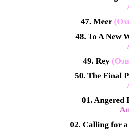
47. Meer
(Оз
48. To A New 
49. Rey
(Озв
50. The Final
01. Angered
An
02. Calling for 