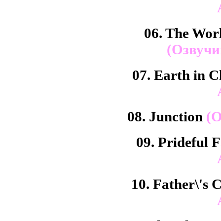
06. The Wor
(Озвучи
07. Earth in 
08. Junction
(О
09. Prideful 
10. Father\'s 