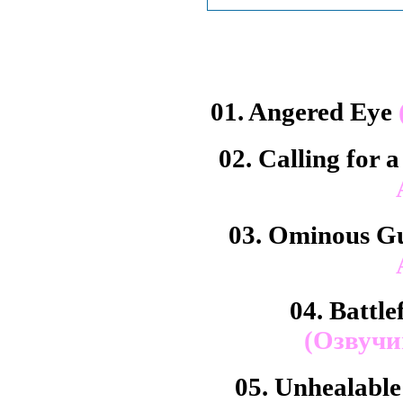
01. Angered Eye
02. Calling for 
03. Ominous G
04. Battle
(Озвучи
05. Unhealabl