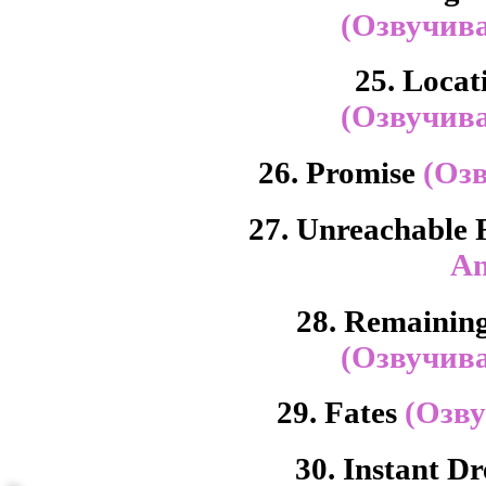
(Озвучива
25. Locat
(Озвучива
26. Promise
(Озв
27. Unreachable 
An
28. Remaining
(Озвучива
29. Fates
(Озву
30. Instant 