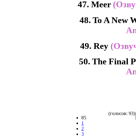
47. Meer
(Озву
48. To A New 
An
49. Rey
(Озву
50. The Final
An
(голосов: 93)
85
1
2
3