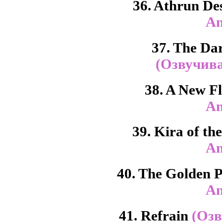
36. Athrun De
An
37. The Da
(Озвучива
38. A New F
An
39. Kira of th
An
40. The Golden 
An
41. Refrain
(Озв