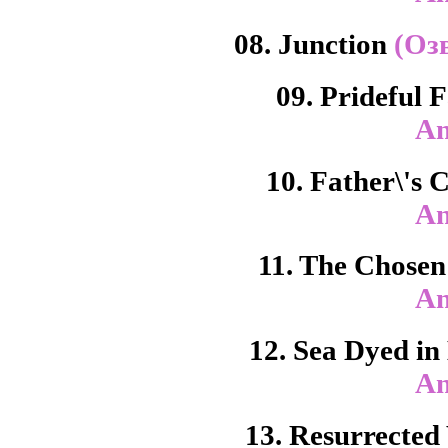
08. Junction
(Оз
09. Prideful 
An
10. Father\'s 
An
11. The Chose
An
12. Sea Dyed in
An
13. Resurrecte