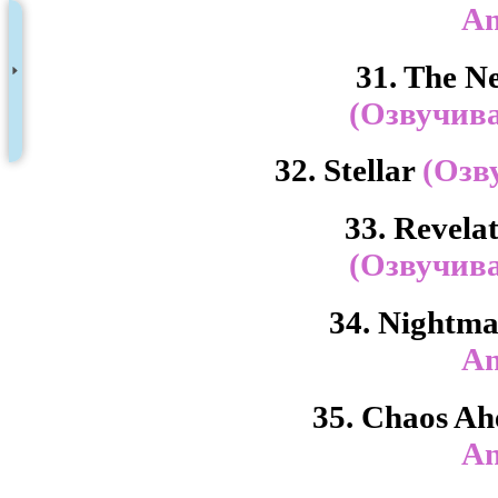
An
31. The N
(Озвучива
32. Stellar
(Озв
33. Revela
(Озвучива
34. Nightm
An
35. Chaos A
An