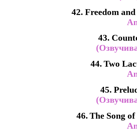
42. Freedom and
An
43. Counte
(Озвучива
44. Two La
An
45. Prelu
(Озвучива
46. The Song of
An