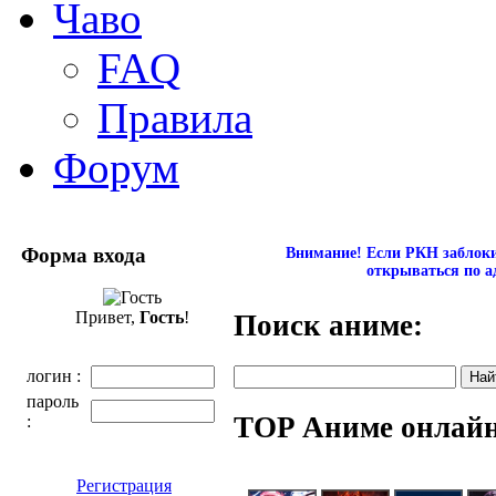
Чаво
FAQ
Правила
Форум
Форма входа
Внимание! Если РКН заблокир
открываться по а
Привет,
Гость
!
Поиск аниме:
логин :
пароль
TOP Аниме онлай
:
Регистрация