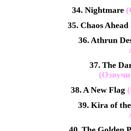
34. Nightmare
(
35. Chaos Ahead
36. Athrun De
37. The Da
(Озвучи
38. A New Flag
39. Kira of th
40. The Golden 