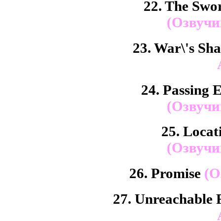
22. The Swor
(Озвучи
23. War\'s S
24. Passing 
(Озвучи
25. Locat
(Озвучи
26. Promise
(О
27. Unreachable 