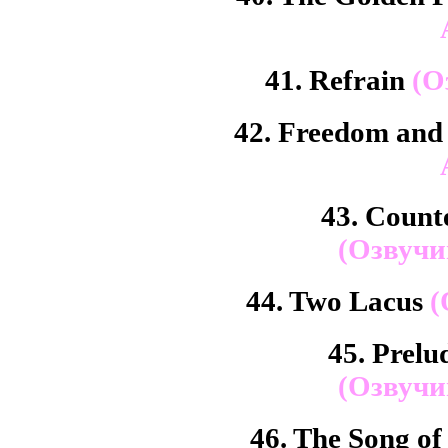
41. Refrain
(О
42. Freedom and
43. Counte
(Озвучи
44. Two Lacus
(
45. Prelu
(Озвучи
46. The Song of