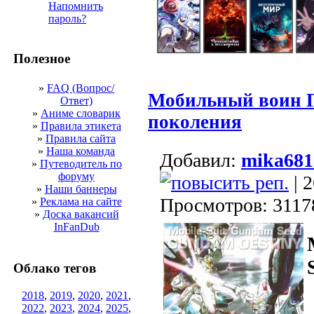
Напомнить
пароль?
Полезное
»
FAQ (Вопрос/
Мобильный воин 
Ответ)
»
Аниме словарик
поколения
»
Правила этикета
»
Правила сайта
»
Наша команда
Добавил:
mika681
»
Путеводитель по
форуму
| 2
»
Наши баннеры
Просмотров: 3117
»
Реклама на сайте
»
Доска вакансий
InFanDub
Облако тегов
2018
,
2019
,
2020
,
2021
,
2022
,
2023
,
2024
,
2025
,