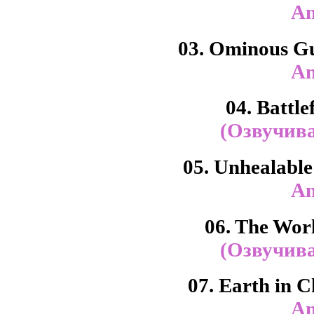
An
03. Ominous G
An
04. Battle
(Озвучива
05. Unhealabl
An
06. The Wor
(Озвучива
07. Earth in 
An