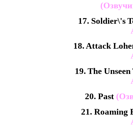
(Озвучи
17. Soldier\'s
18. Attack Loh
19. The Unseen
20. Past
(Озв
21. Roaming 