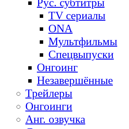
Рус. субтитры
TV сериалы
ONA
Мультфильмы
Спецвыпуски
Онгоинг
Незавершённые
Трейлеры
Онгоинги
Анг. озвучка