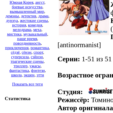
Южная Корея
,
ангст
,
боевые искусства
,
вымышленный мир
,
демоны
,
детектив
,
драма
,
дунхуа
,
жестокие сцены
,
история
,
комедия
,
мелодрама
,
меха
,
мистика
,
музыкальный
,
наше время
,
[antinormanist]
повседневность
,
приключения
,
романтика
,
сёдзё
,
сёнэн
,
спорт
,
суперсила
,
сэйнэн
,
Серии:
1-51 из 51 
трагические сцены
,
триллер
,
ужасы
,
фантастика
,
фэнтези
,
Возрастное огра
школа
,
экшен
,
этти
Показать все теги
Студия:
Режиссёр:
Томино
Статистика
Автор оригинала