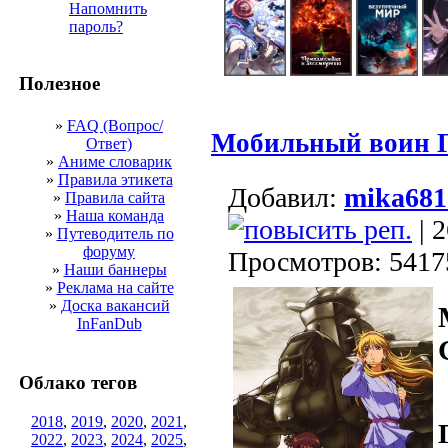
Напомнить
пароль?
Полезное
»
FAQ (Вопрос/
Мобильный воин
Ответ)
»
Аниме словарик
»
Правила этикета
Добавил:
mika681
»
Правила сайта
»
Наша команда
| 2
»
Путеводитель по
форуму
Просмотров: 5417
»
Наши баннеры
»
Реклама на сайте
»
Доска вакансий
InFanDub
Облако тегов
2018
,
2019
,
2020
,
2021
,
2022
,
2023
,
2024
,
2025
,