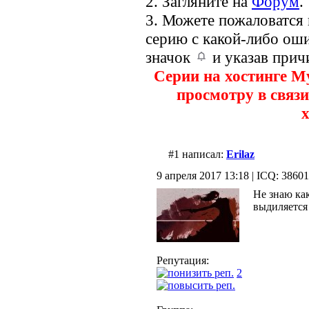
2. Загляните на
Форум
.
3. Можете пожаловатся
серию с какой-либо оши
значок
и указав прич
Серии на хостинге M
просмотру в связи
х
#1 написал:
Erilaz
9 апреля 2017 13:18 | ICQ: 3860
Не знаю как
выдиляется
Репутация:
2