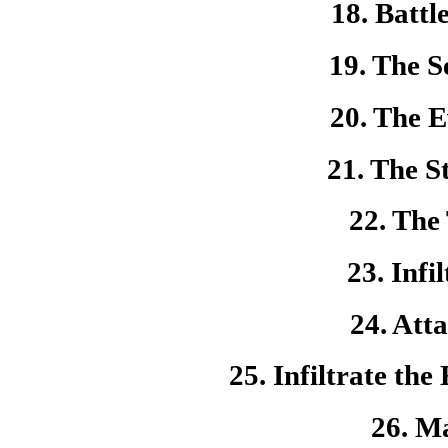
18. Battl
19. The S
20. The E
21. The St
22. The
23. Infi
24. Att
25. Infiltrate th
26. M