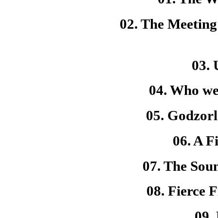
02. The Meeting
03. 
04. Who we
05. Godzorl
06. A F
07. The Soun
08. Fierce 
09.