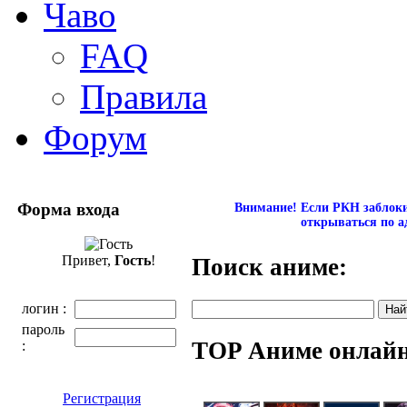
Чаво
FAQ
Правила
Форум
Форма входа
Внимание! Если РКН заблокир
открываться по а
Привет,
Гость
!
Поиск аниме:
логин :
пароль
TOP Аниме онлай
:
Регистрация