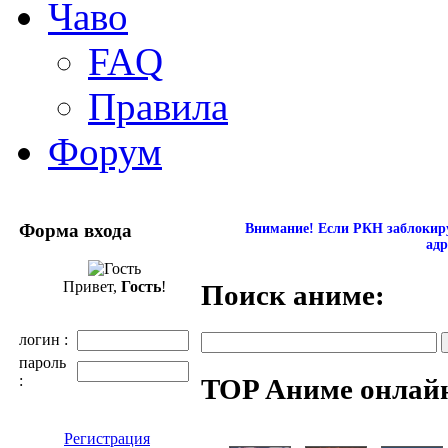
Чаво
FAQ
Правила
Форум
Форма входа
Внимание! Если РКН заблокиру
адр
Привет,
Гость
!
Поиск аниме:
логин :
пароль
:
TOP Аниме онлай
Регистрация