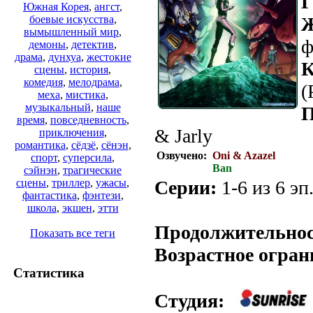
Г
Южная Корея
,
ангст
,
Ж
боевые искусства
,
вымышленный мир
,
ф
демоны
,
детектив
,
драма
,
дунхуа
,
жестокие
К
сцены
,
история
,
комедия
,
мелодрама
,
(
меха
,
мистика
,
музыкальный
,
наше
П
время
,
повседневность
,
& Jarly
приключения
,
романтика
,
сёдзё
,
сёнэн
,
Озвучено:
Oni & Azazel
спорт
,
суперсила
,
Ban
сэйнэн
,
трагические
Серии:
1-6 из 6 эп
сцены
,
триллер
,
ужасы
,
фантастика
,
фэнтези
,
школа
,
экшен
,
этти
Продолжительнос
Показать все теги
Возрастное огран
Статистика
Студия: