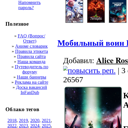
Напомнить
пароль?
Полезное
»
FAQ (Вопрос/
Мобильный воин Г
Ответ)
»
Аниме словарик
»
Правила этикета
»
Правила сайта
Alice Ros
Добавил:
»
Наша команда
»
Путеводитель по
| 3
форуму
»
Наши баннеры
26567
»
Реклама на сайте
»
Доска вакансий
InFanDub
K
A
Облако тегов
2018
,
2019
,
2020
,
2021
,
2022
,
2023
,
2024
,
2025
,