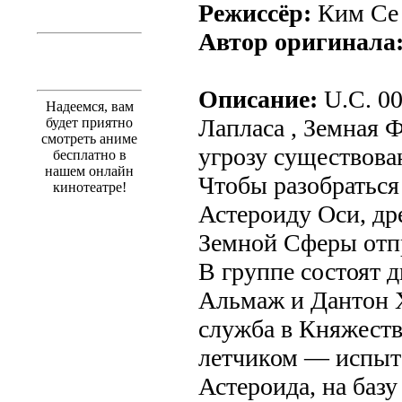
Режиссёр:
Ким Се
Автор оригинала
Описание:
U.C. 00
Надеемся, вам
Лапласа , Земная 
будет приятно
смотреть аниме
угрозу существова
бесплатно в
нашем онлайн
Чтобы разобраться
кинотеатре!
Астероиду Оси, д
Земной Сферы отпр
В группе состоят 
Альмаж и Дантон Х
служба в Княжеств
летчиком — испыта
Астероида, на баз