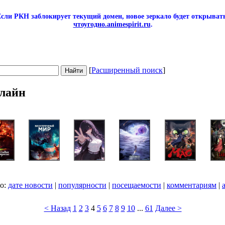
сли РКН заблокирует текущий домен, новое зеркало будет открывать
чтоугодно.animespirit.ru
.
[
Расширенный поиск
]
лайн
по:
дате новости
|
популярности
|
посещаемости
|
комментариям
|
< Назад
1
2
3
4
5
6
7
8
9
10
...
61
Далее >