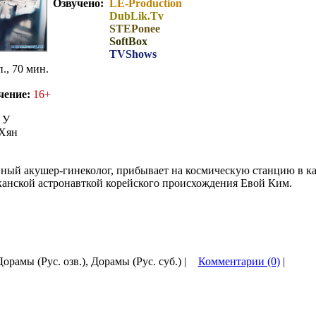
Озвучено:
LE-Production
DubLik.Tv
STEPonee
SoftBox
TVShows
п., 70 мин.
чение:
16+
 У
Хян
нный акушер-гинеколог, прибывает на космическую станцию в кач
канской астронавткой корейского происхождения Евой Ким.
Дорамы (Рус. озв.), Дорамы (Рус. суб.) |
Комментарии (0)
|