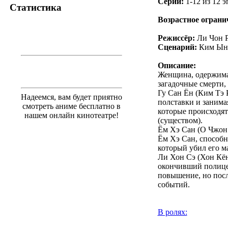
Серии:
1-12 из 12 э
Статистика
Возрастное ограни
Режиссёр:
Ли Чон 
Сценарий:
Ким Ын
Описание:
Женщина, одержимая
загадочные смерти,
Гу Сан Ён (Ким Тэ Р
Надеемся, вам будет приятно
полставки и занима
смотреть аниме бесплатно в
которые происходят
нашем онлайн кинотеатре!
(существом).
Ём Хэ Сан (О Чжон 
Ём Хэ Сан, способн
который убил его ма
Ли Хон Сэ (Хон Кён
окончивший полице
повышение, но посл
событий.
В ролях: