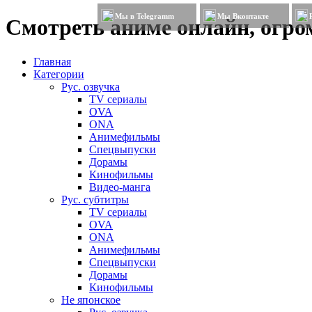
Мы в Telegramm
Мы Вконтакте
Смотреть аниме онлайн, огром
Главная
Категории
Рус. озвучка
TV сериалы
OVA
ONA
Анимефильмы
Спецвыпуски
Дорамы
Кинофильмы
Видео-манга
Рус. субтитры
TV сериалы
OVA
ONA
Анимефильмы
Спецвыпуски
Дорамы
Кинофильмы
Не японское