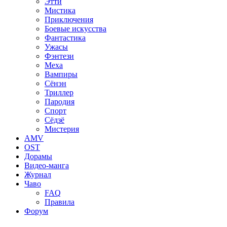
Этти
Мистика
Приключения
Боевые искусства
Фантастика
Ужасы
Фэнтези
Меха
Вампиры
Сёнэн
Триллер
Пародия
Спорт
Сёдзё
Мистерия
AMV
OST
Дорамы
Видео-манга
Журнал
Чаво
FAQ
Правила
Форум