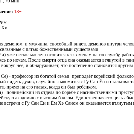
п., 70 мин.
чение:
18+
Рим
 Хи
 демоном, и мужчина, способный видеть демонов внутри челов
 связанные с пятью божественными существами.
и) уже несколько лет готовится к экзаменам на госслужбу, работ
ясь по ночам. После смерти отца она оказывается втянутой в та
 вокруг неё, и обнаруживает, что постепенно становится другим
Се) - профессор из богатой семьи, преподаёт корейский фолькло
ый видеть духов, случайно знакомится с Гу Сан Ён и сталкиваетс
ть прямо на его глазах, когда он был ребёнком.
) - полицейский из отдела по борьбе с насильственными престу
йскую академию с высшим баллом. Единственная его цель - быс
е встречи с Гу Сан Ён и Ём Хэ Саном он оказывается втянутым 