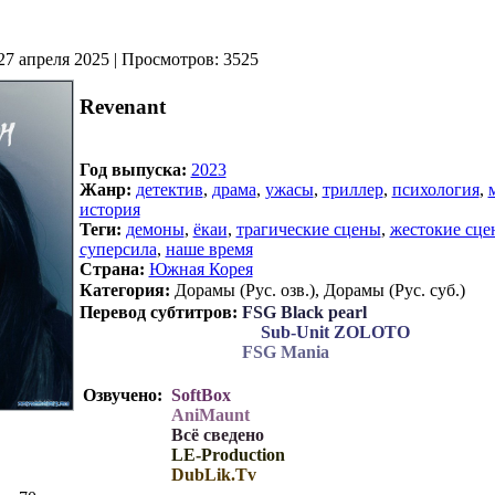
27 апреля 2025 | Просмотров: 3525
Revenant
Год выпуска:
2023
Жанр:
детектив
,
драма
,
ужасы
,
триллер
,
психология
,
история
Теги:
демоны
,
ёкаи
,
трагические сцены
,
жестокие сце
суперсила
,
наше время
Страна:
Южная Корея
Категория:
Дорамы (Рус. озв.), Дорамы (Рус. суб.)
Перевод субтитров:
FSG Black pearl
Sub-Unit ZOLOTO
Перевод субтитров:
FSG Mania
Озвучено:
SoftBox
AniMaunt
Всё сведено
LE-Production
DubLik.Tv