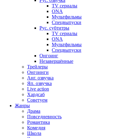
Рус. озвучка
TV сериалы
ONA
Мультфильмы
Спецвыпуски
Рус. субтитры
TV сериалы
ONA
Мультфильмы
Спецвыпуски
Онгоинг
Незавершённые
Трейлеры
Онгоинги
Анг. озвучка
Яп. озвучка
Live action
Хардсаб
Советуем
Жанры
Драма
Повседневность
Романтика
Комедия
Школа