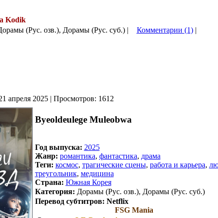
а Kodik
Дорамы (Рус. озв.), Дорамы (Рус. суб.) |
Комментарии (1)
|
21 апреля 2025 | Просмотров: 1612
Byeoldeulege Muleobwa
Год выпуска:
2025
Жанр:
романтика
,
фантастика
,
драма
Теги:
космос
,
трагические сцены
,
работа и карьера
,
лю
треугольник
,
медицина
Страна:
Южная Корея
Категория:
Дорамы (Рус. озв.), Дорамы (Рус. суб.)
Перевод субтитров:
Netflix
FSG Mania