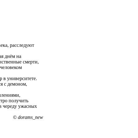
ека, расследуют
ая днём на
инственные смерти,
 человеком
р в университете.
я с демоном,
плениями,
тро получить
в череду ужасных
© dorams_new