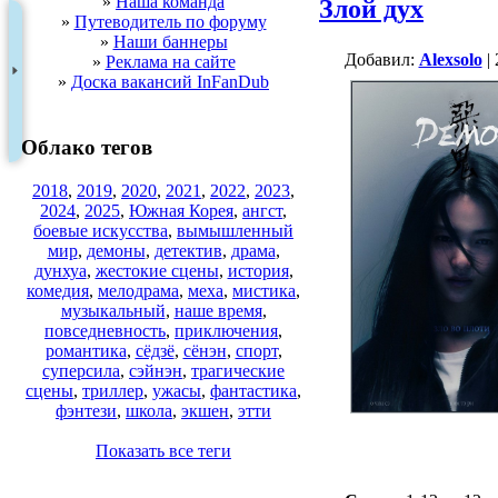
»
Наша команда
Злой дух
»
Путеводитель по форуму
»
Наши баннеры
Добавил:
Alexsolo
| 
»
Реклама на сайте
»
Доска вакансий InFanDub
Облако тегов
2018
,
2019
,
2020
,
2021
,
2022
,
2023
,
2024
,
2025
,
Южная Корея
,
ангст
,
боевые искусства
,
вымышленный
мир
,
демоны
,
детектив
,
драма
,
дунхуа
,
жестокие сцены
,
история
,
комедия
,
мелодрама
,
меха
,
мистика
,
музыкальный
,
наше время
,
повседневность
,
приключения
,
романтика
,
сёдзё
,
сёнэн
,
спорт
,
суперсила
,
сэйнэн
,
трагические
сцены
,
триллер
,
ужасы
,
фантастика
,
фэнтези
,
школа
,
экшен
,
этти
Показать все теги