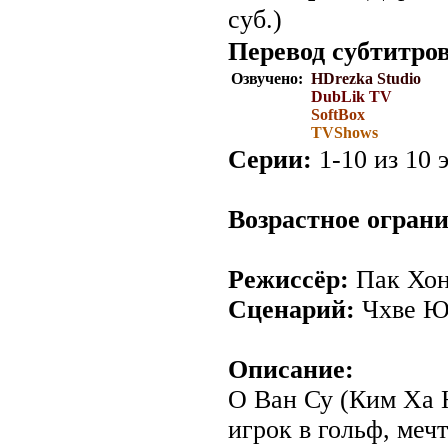
суб.)
Перевод субтитров
Озвучено:
HDrezka Studio
DubLik TV
SoftBox
TVShows
Серии:
1-10 из 10 э
Возрастное огран
Режиссёр:
Пак Хо
Сценарий:
Чхве Ю
Описание:
О Ван Су (Ким Ха 
игрок в гольф, меч