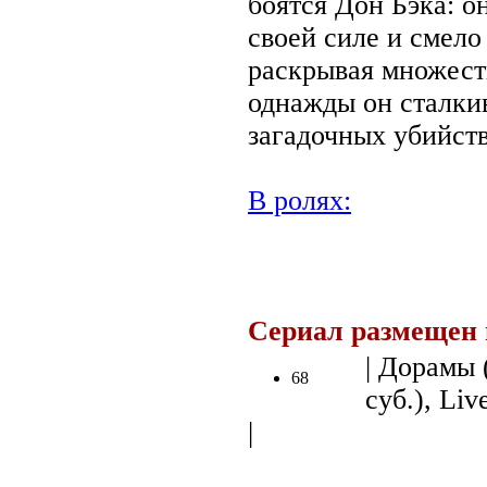
боятся Дон Бэка: о
своей силе и смело
раскрывая множест
однажды он сталкив
загадочных убийств
В ролях:
.
Сериал размещен 
| Дорамы 
68
суб.), Liv
|