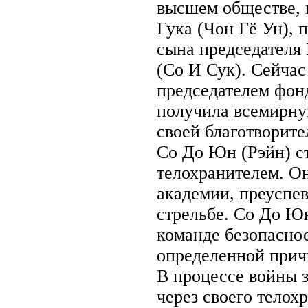
высшем обществе, 
Гука (Чон Гё Ун), 
сына председателя
(Со И Сук). Сейчас
председателем фон
получила всемирну
своей благотворите
Со До Юн (Рэйн) с
телохранителем. О
академии, преуспев
стрельбе. Со До Ю
команде безопасно
определенной прич
В процессе войны з
через своего телох