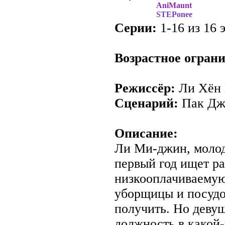
AniMaunt
STEPonee
Серии:
1-16 из 16 э
Возрастное огран
Режиссёр:
Ли Хён
Сценарий:
Пак Дж
Описание:
Ли Ми-джин, молод
первый год ищет ра
низкооплачиваемую
уборщицы и посудо
получить. Но деву
должность в какой