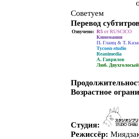
Советуем
Перевод субтитров
Озвучено:
R5
от RUSCICO
Киномания
П. Гланц & Т. Каз
Tycoon-studio
Reanimedia
А. Гаврилов
Люб. Двухголосый
.
Продолжительнос
Возрастное огран
Студия:
Режиссёр:
Миядзак