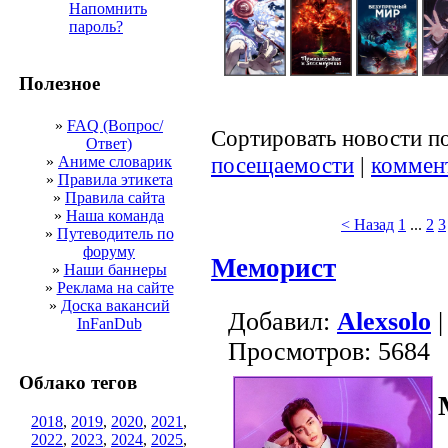
Напомнить
пароль?
Полезное
»
FAQ (Вопрос/
Сортировать новости п
Ответ)
посещаемости
|
коммен
»
Аниме словарик
»
Правила этикета
»
Правила сайта
»
Наша команда
< Назад
1
...
2
3
»
Путеводитель по
форуму
Меморист
»
Наши баннеры
»
Реклама на сайте
»
Доска вакансий
Добавил:
Alexsolo
|
InFanDub
Просмотров: 5684
Облако тегов
2018
,
2019
,
2020
,
2021
,
2022
,
2023
,
2024
,
2025
,