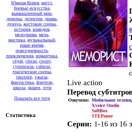
Южная Корея
,
ангст
,
боевые искусства
,
вымышленный мир
,
демоны
,
детектив
,
драма
,
дунхуа
,
жестокие сцены
,
история
,
комедия
,
мелодрама
,
меха
,
мистика
,
музыкальный
,
наше время
,
повседневность
,
приключения
,
романтика
,
сёдзё
,
сёнэн
,
спорт
,
суперсила
,
сэйнэн
,
трагические сцены
,
триллер
,
ужасы
,
Live action
фантастика
,
фэнтези
,
школа
,
экшен
,
этти
Перевод субтитров
Показать все теги
Озвучено:
Мобильное телеви
Xvoice Studio
SoftBox
Статистика
STEPonee
Серии:
1-16 из 16 э