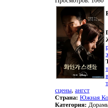
Просмотров: 1060
сцены
,
ангст
Страна:
Южная Ко
Категория:
Дорамы