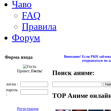
Чаво
FAQ
Правила
Форум
Форма входа
Внимание! Если РКН заблокир
открываться по а
Привет,
Гость
!
Поиск аниме:
логин :
пароль
TOP Аниме онлай
:
Регистрация