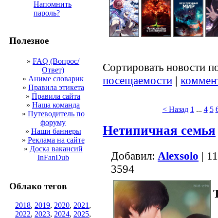
Напомнить
пароль?
Полезное
»
FAQ (Вопрос/
Сортировать новости п
Ответ)
посещаемости
|
коммен
»
Аниме словарик
»
Правила этикета
»
Правила сайта
»
Наша команда
< Назад
1
...
4
5
»
Путеводитель по
форуму
Нетипичная семья
»
Наши баннеры
»
Реклама на сайте
»
Доска вакансий
Добавил:
Alexsolo
| 1
InFanDub
3594
Облако тегов
2018
,
2019
,
2020
,
2021
,
2022
,
2023
,
2024
,
2025
,