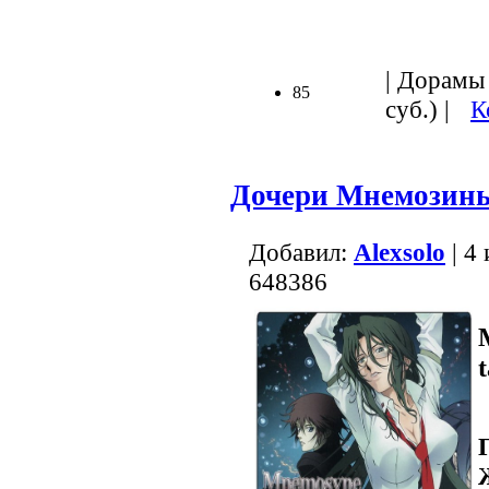
.
| Дорамы 
85
суб.) |
К
Дочери Мнемозин
Добавил:
Alexsolo
| 4
648386