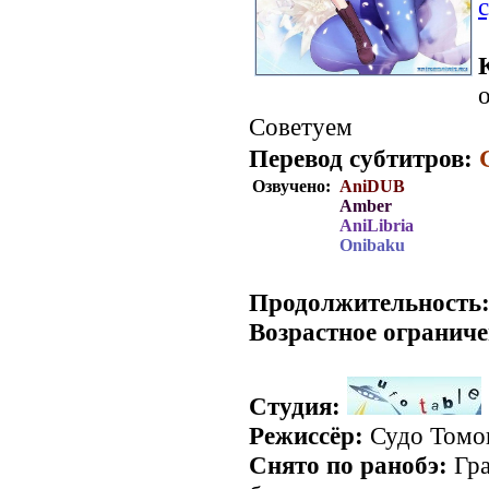
о
Советуем
Перевод субтитров:
Озвучено:
AniDUB
Amber
AniLibria
Onibaku
.
Продолжительность
Возрастное ограниче
Студия:
Режиссёр:
Судо Томо
Снято по ранобэ:
Гра