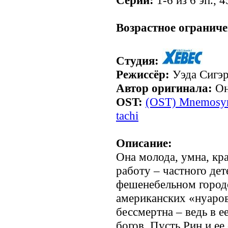
Серии:
1-6 из 6 эп., 4
.
Возрастное ограниче
Студия:
Режиссёр:
Уэда Сигэ
Автор оригинала:
Он
OST:
(OST) Mnemosy
tachi
Описание:
Она молода, умна, кр
работу – частного дет
фешенебельном городс
американских «нуаров
бессмертна – ведь в е
богов. Пусть Рин и ее