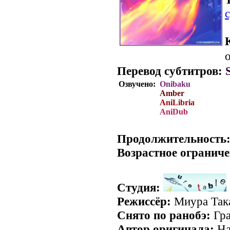
о
Перевод субтитров:
Озвучено:
Onibaku
Amber
AniLibria
AniDub
.
Продолжительность
Возрастное ограниче
Студия:
Режиссёр:
Миура Так
Снято по ранобэ:
Гра
Автор оригинала:
На