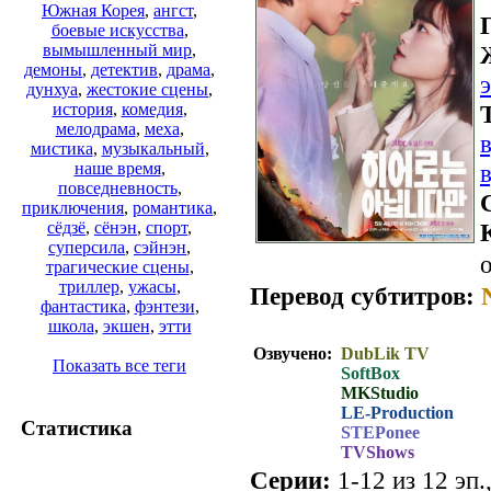
Южная Корея
,
ангст
,
боевые искусства
,
вымышленный мир
,
демоны
,
детектив
,
драма
,
дунхуа
,
жестокие сцены
,
история
,
комедия
,
мелодрама
,
меха
,
мистика
,
музыкальный
,
наше время
,
повседневность
,
приключения
,
романтика
,
сёдзё
,
сёнэн
,
спорт
,
суперсила
,
сэйнэн
,
о
трагические сцены
,
триллер
,
ужасы
,
Перевод субтитров:
фантастика
,
фэнтези
,
школа
,
экшен
,
этти
Озвучено:
DubLik TV
Показать все теги
SoftBox
MKStudio
LE-Production
Статистика
STEPonee
TVShows
Серии:
1-12 из 12 эп.