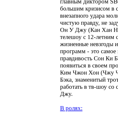
главным диктором SBC
большим кризисом в с
внезапного удара молн
чистую правду, не за
Он У Джу (Кан Хан На
телешоу с 12-летним 
жизненные невзгоды и
программ - это самое 
правдивость Сон Ки Бэ
появиться в своем про
Ким Чжон Хон (Чжу Ч
Бэка, знаменитый тро
работать в тв-шоу со
Джу.
В ролях: