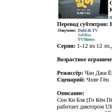
о
Перевод субтитров:
Озвучено:
DubLik TV
SoftBox
TVShows
Серии:
1-12 из 12 эп.
Возрастное ограниче
Режиссёр:
Чан Джи Ё
Сценарий:
Чхве Гён
Описание:
Сон Ки Бэк (Го Кён Пё
работает диктором Ult