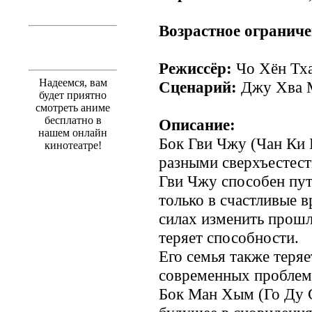
Возрастное ограниче
Режиссёр:
Чо Хён Тх
Надеемся, вам
Сценарий:
Джу Хва 
будет приятно
смотреть аниме
бесплатно в
Описание:
нашем онлайн
Бок Гви Чжу (Чан Ки Ё
кинотеатре!
разными сверхъестес
Гви Чжу способен пут
только в счастливые в
силах изменить прошл
теряет способности.
Его семья также теряе
современных проблем
Бок Ман Хым (Го Ду 