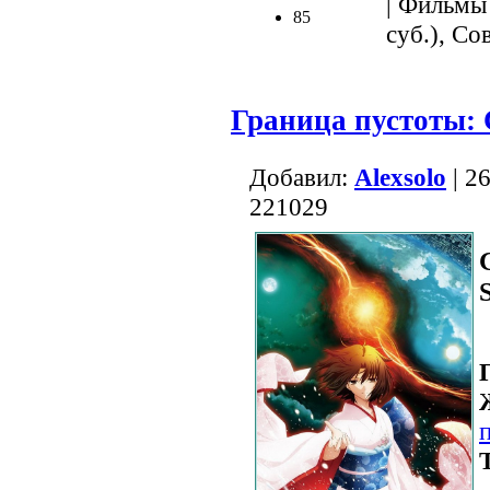
| Фильмы 
85
суб.), Со
Граница пустоты: 
Добавил:
Alexsolo
| 2
221029