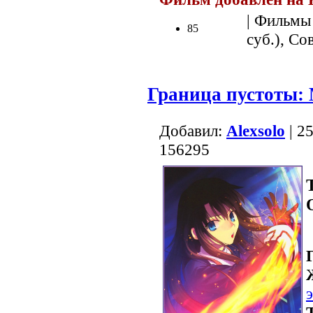
| Фильмы 
85
суб.), Со
Граница пустоты:
Добавил:
Alexsolo
| 2
156295