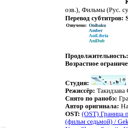
озв.), Фильмы (Рус. с
Перевод субтитров:
Озвучено:
Onibaku
Amber
AniLibria
AniDub
.
Продолжительность
Возрастное ограниче
Студия:
Режиссёр:
Такидзава 
Снято по ранобэ:
Гра
Автор оригинала:
На
OST:
(OST) Граница 
(фильм седьмой) / Gek