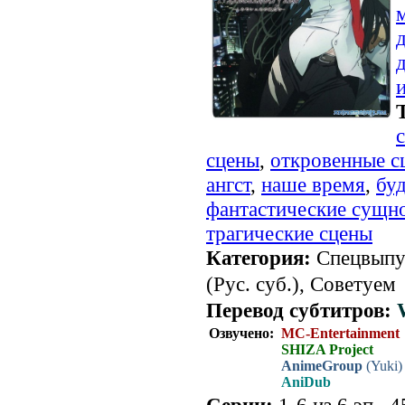
сцены
,
откровенные с
ангст
,
наше время
,
бу
фантастические сущн
трагические сцены
Категория:
Спецвыпус
(Рус. суб.), Советуем
Перевод субтитров:
Озвучено:
MC-Entertainment
SHIZA Project
AnimeGroup
(Yuki)
AniDub