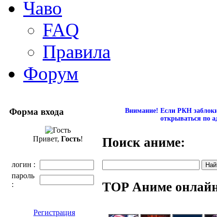
Чаво
FAQ
Правила
Форум
Форма входа
Внимание! Если РКН заблокир
открываться по а
Привет,
Гость
!
Поиск аниме:
логин :
пароль
TOP Аниме онлай
:
Регистрация