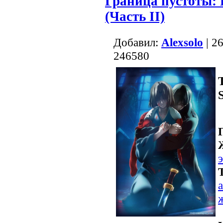
Граница пустоты: 
(Часть II)
Добавил:
Alexsolo
| 2
246580
а