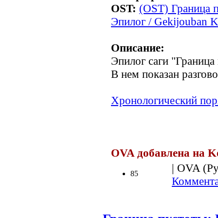
OST:
(OST) Граница п
Эпилог / Gekijouban K
Описание:
Эпилог саги "Граница
В нем показан разгов
Хронологический пор
.
OVA добавлена на K
| OVA (Ру
85
Коммента