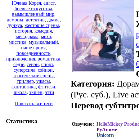
Южная Корея
,
ангст
,
боевые искусства
,
вымышленный мир
,
демоны
,
детектив
,
драма
,
дунхуа
,
жестокие сцены
,
история
,
комедия
,
мелодрама
,
меха
,
мистика
,
музыкальный
,
наше время
,
повседневность
,
приключения
,
романтика
,
сёдзё
,
сёнэн
,
спорт
,
суперсила
,
сэйнэн
,
трагические сцены
,
триллер
,
ужасы
,
Категория:
Дорам
фантастика
,
фэнтези
,
(Рус. суб.), Live ac
школа
,
экшен
,
этти
Перевод субтитр
Показать все теги
Статистика
Озвучено:
HelloMickey Produc
РуАниме
Unicorn