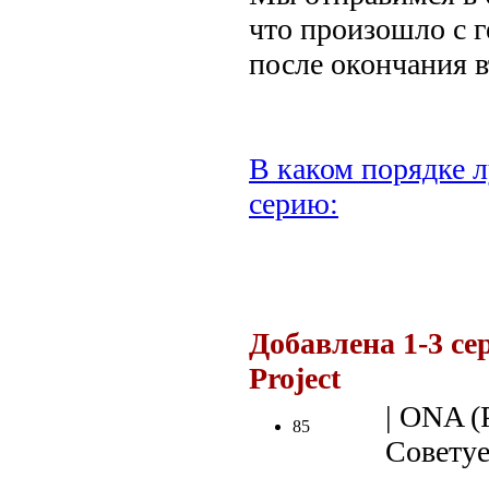
что произошло с г
после окончания в
В каком порядке л
серию:
Добавлена 1-3 с
Project
.
| ONA (Р
85
Советуе