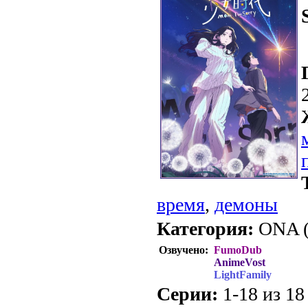
время
,
демоны
Категория:
ONA (
Озвучено:
FumoDub
AnimeVost
LightFamily
Серии:
1-18 из 18 