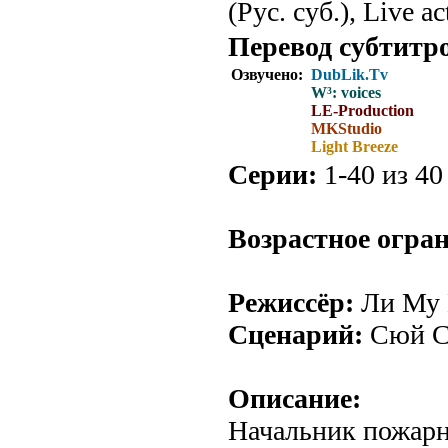
(Рус. суб.), Live ac
Перевод субтитр
Озвучено:
DubLik.Tv
W³: voices
LE-Production
MKStudio
Light Breeze
Серии:
1-40 из 40 
Возрастное огра
Режиссёр:
Ли Му 
Сценарий:
Сюй С
Описание:
Начальник пожарн