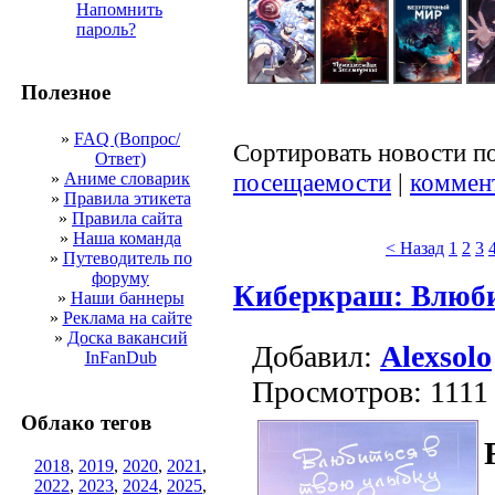
Напомнить
пароль?
Полезное
»
FAQ (Вопрос/
Сортировать новости п
Ответ)
посещаемости
|
коммен
»
Аниме словарик
»
Правила этикета
»
Правила сайта
»
Наша команда
< Назад
1
2
3
»
Путеводитель по
форуму
Киберкраш: Влюби
»
Наши баннеры
»
Реклама на сайте
»
Доска вакансий
Добавил:
Alexsolo
InFanDub
Просмотров: 1111
Облако тегов
2018
,
2019
,
2020
,
2021
,
2022
,
2023
,
2024
,
2025
,