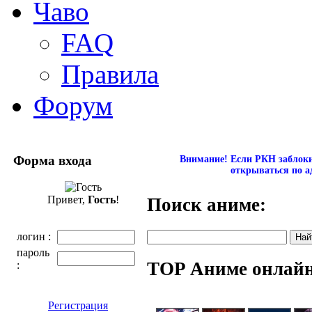
Чаво
FAQ
Правила
Форум
Форма входа
Внимание! Если РКН заблокир
открываться по а
Привет,
Гость
!
Поиск аниме:
логин :
пароль
TOP Аниме онлай
:
Регистрация