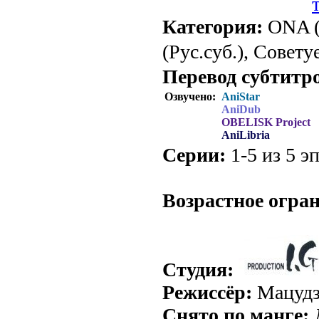
Категория:
ONA (
(Рус.суб.), Совету
Перевод субтитр
Озвучено:
AniStar
AniDub
OBELISK Project
AniLibria
Серии:
1-5 из 5 эп
.
Возрастное огра
Студия:
Режиссёр:
Мацудз
Снято по манге:
Д