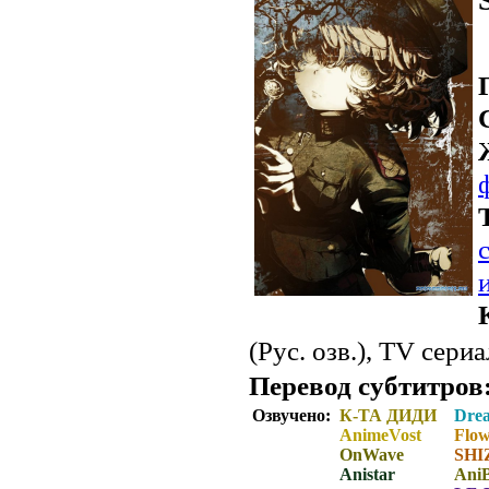
(Рус. озв.), TV сери
Перевод субтитров
Озвучено:
К-ТА ДИДИ
Dre
AnimeVost
Flow
OnWave
SHIZ
Anistar
Ani