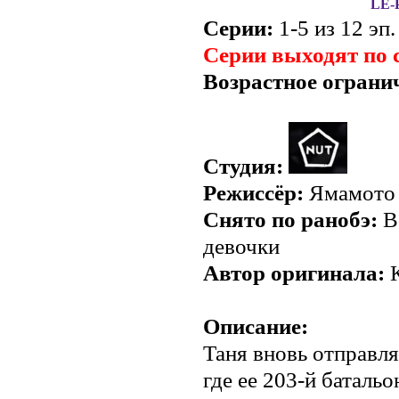
LE-P
Серии:
1-5 из 12 эп.
Серии выходят по 
Возрастное ограни
Студия:
Режиссёр:
Ямамото
Снято по ранобэ:
В
девочки
Автор оригинала:
К
Описание:
Таня вновь отправл
где ее 203-й батальо