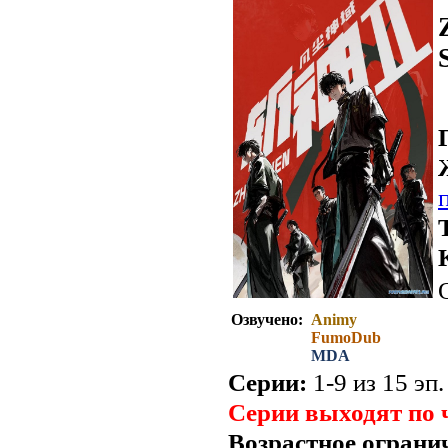
Озвучено:
Animy
FumoDub
MDA
Серии:
1-9 из 15 эп.
Серии выходят по 
Возрастное ограни