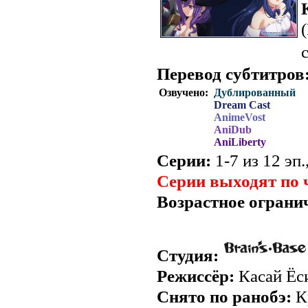
Перевод субтитров
Озвучено:
Дублированный
Dream Cast
AnimeVost
AniDub
AniLiberty
Серии:
1-7 из 12 эп.
Серии выходят по 
Возрастное ограни
Студия:
Режиссёр:
Касай Ёс
Снято по ранобэ:
К