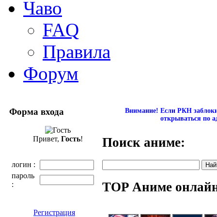
Чаво
FAQ
Правила
Форум
Форма входа
Внимание! Если РКН заблокир
открываться по а
Привет,
Гость
!
Поиск аниме:
логин :
пароль
TOP Аниме онлай
:
Регистрация