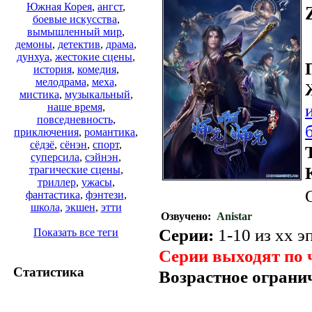
Южная Корея
,
ангст
,
боевые искусства
,
вымышленный мир
,
демоны
,
детектив
,
драма
,
дунхуа
,
жестокие сцены
,
история
,
комедия
,
мелодрама
,
меха
,
мистика
,
музыкальный
,
наше время
,
повседневность
,
приключения
,
романтика
,
сёдзё
,
сёнэн
,
спорт
,
суперсила
,
сэйнэн
,
трагические сцены
,
триллер
,
ужасы
,
фантастика
,
фэнтези
,
школа
,
экшен
,
этти
Озвучено:
Anistar
Серии:
1-10 из хх эп
Показать все теги
Серии выходят по 
Статистика
Возрастное ограни