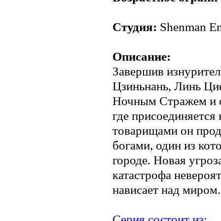
Студия:
Shenman Ent
Описание:
Завершив изнурител
Цзиньнань, Линь Ци
Ночным Стражем и о
где присоединяется 
товарищами он прод
богами, один из кот
городе. Новая угроз
катастрофа невероя
нависает над миром.
Серия состоит из: