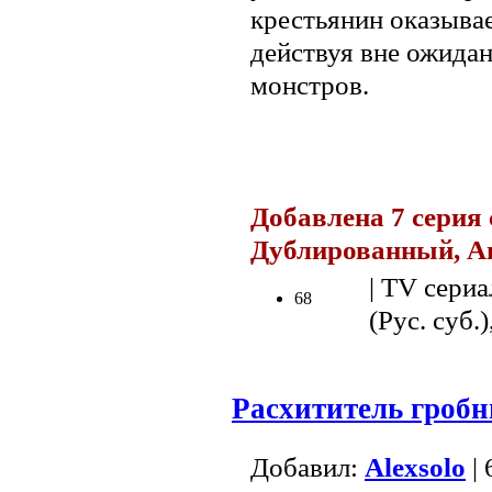
крестьянин оказывае
действуя вне ожидан
монстров.
.
Добавлена 7 серия 
Дублированный, A
| TV сериа
68
(Рус. суб.)
Расхититель гроб
Добавил:
Alexsolo
| 