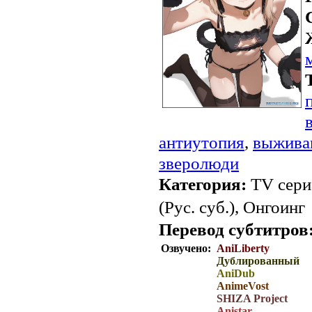
антиутопия
,
выжива
зверолюди
Категория:
TV сери
(Рус. суб.), Онгоинг
Перевод субтитров
Озвучено:
AniLiberty
Дублированный
AniDub
AnimeVost
SHIZA Project
Anistar