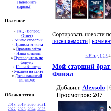
Напомнить
пароль?
Полезное
»
FAQ (Вопрос/
Сортировать новости п
Ответ)
посещаемости
|
коммен
»
Аниме словарик
»
Правила этикета
»
Правила сайта
»
Наша команда
< Назад
1
2
3
4
»
Путеводитель по
форуму
Мой старший брат
»
Наши баннеры
»
Реклама на сайте
Финал
»
Доска вакансий
InFanDub
Добавил:
Alexsolo
| 
Просмотров: 207
Облако тегов
2018
,
2019
,
2020
,
2021
,
2022
,
2023
,
2024
,
2025
,