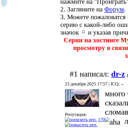
нажмите на "Проиграть"
2. Загляните на
Форум
.
3. Можете пожаловатся
серию с какой-либо оши
значок
и указав прич
Серии на хостинге M
просмотру в связи
х
#1 написал:
dr-z
23 декабря 2025 17:57 | ICQ: --
много 
сказал
сломав
Репутация:
лу
170