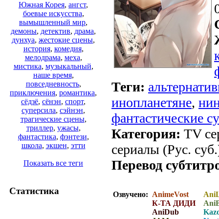
Южная Корея
,
ангст
,
боевые искусства
,
вымышленный мир
,
демоны
,
детектив
,
драма
,
дунхуа
,
жестокие сцены
,
история
,
комедия
,
мелодрама
,
меха
,
мистика
,
музыкальный
,
наше время
,
Теги:
альтернатив
повседневность
,
приключения
,
романтика
,
инопланетяне
,
нин
сёдзё
,
сёнэн
,
спорт
,
суперсила
,
сэйнэн
,
фантастические с
трагические сцены
,
триллер
,
ужасы
,
Категория:
TV сер
фантастика
,
фэнтези
,
школа
,
экшен
,
этти
сериалы (Рус. суб.
Перевод субтитр
Показать все теги
Статистика
Озвучено:
AnimeVost
AniL
К-ТА ДИДИ
Ani
AniDub
Kazo