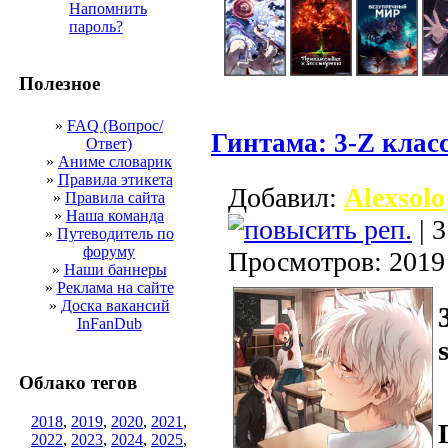
Напомнить
пароль?
Полезное
»
FAQ (Вопрос/
Гинтама: 3-Z клас
Ответ)
»
Аниме словарик
»
Правила этикета
Добавил:
Alexsolo
»
Правила сайта
»
Наша команда
| 3
»
Путеводитель по
форуму
Просмотров: 2019
»
Наши баннеры
»
Реклама на сайте
»
Доска вакансий
InFanDub
Облако тегов
2018
,
2019
,
2020
,
2021
,
2022
,
2023
,
2024
,
2025
,