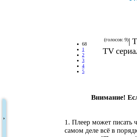
| 
(голосов: 9)
68
TV сериал
1
2
3
4
5
Внимание! Есл
1. Плеер может писать ч
самом деле всё в порядк