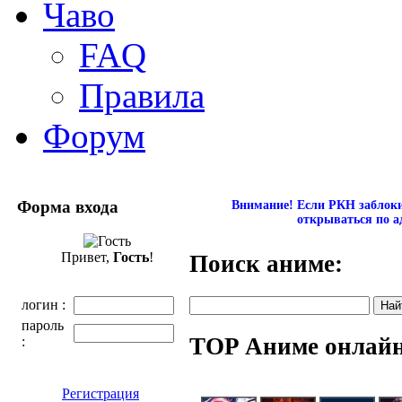
Чаво
FAQ
Правила
Форум
Форма входа
Внимание! Если РКН заблокир
открываться по а
Привет,
Гость
!
Поиск аниме:
логин :
пароль
TOP Аниме онлай
:
Регистрация