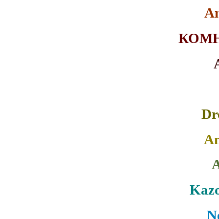
A
КОМН
Dr
An
A
Kazo
N